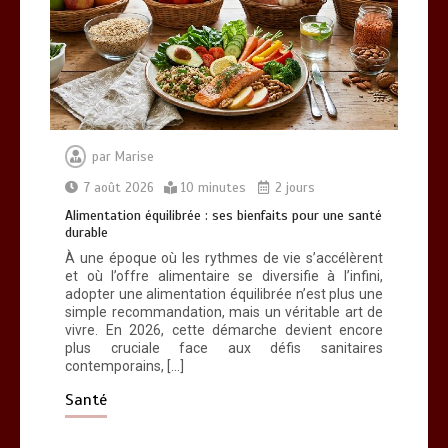
Alimentation équilibrée : ses bienfaits
pour une santé durable
0
10 minutes
par
Marise
7 août 2026
10 minutes
2 jours
Alimentation équilibrée : ses bienfaits pour une santé
durable
Brosse à dents : comment bien choisir
À une époque où les rythmes de vie s’accélèrent
la vôtre
et où l’offre alimentaire se diversifie à l’infini,
0
8 minutes
adopter une alimentation équilibrée n’est plus une
simple recommandation, mais un véritable art de
vivre. En 2026, cette démarche devient encore
plus cruciale face aux défis sanitaires
contemporains, […]
Santé