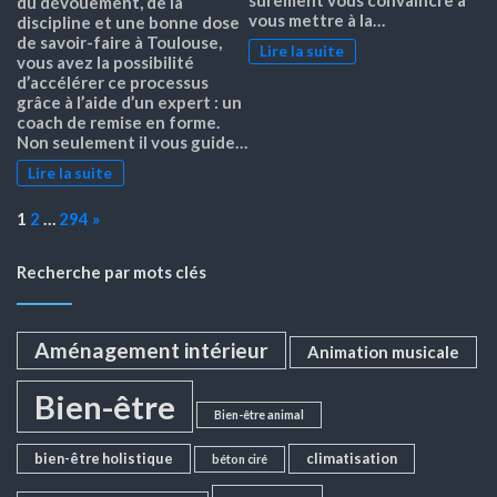
sûrement vous convaincre à
du dévouement, de la
vous mettre à la…
discipline et une bonne dose
de savoir-faire à Toulouse,
Lire la suite
vous avez la possibilité
d’accélérer ce processus
grâce à l’aide d’un expert : un
coach de remise en forme.
Non seulement il vous guide…
Lire la suite
Page:
Next
1
2
…
294
»
Recherche par mots clés
Aménagement intérieur
Animation musicale
Bien-être
Bien-être animal
bien-être holistique
climatisation
béton ciré