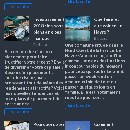
Lire la suite
Lire la suite
Investissement
Que faire et
2018 : les bons
que voir en Le
plans à ne pas
Havre ?
manquer
Barbara
Barbara
Une commune située dans le
Nord Ouest de la France, Le
À la recherche d’un bon
Havre s’annonce aujourd’hui
placement pour faire
comme l’une des destinations
fructifier votre argent ? Envie
incontournables du moment
de diversifier votre capitale ?
pour ceux qui souhaiteraient
Besoin d’un placement à
passer un week-end en
moindre risque, mais
amoureux loin de tout ou
proposant tout de même des
passer quelques jours en
rendements attractifs ? Voici
famille. Elle est notamment
les nouvelles tendances et
réputée pour son…
bons plans de placement de
cette année.
Lire la suite
Lire la suite
Pourquoi opter
Comment