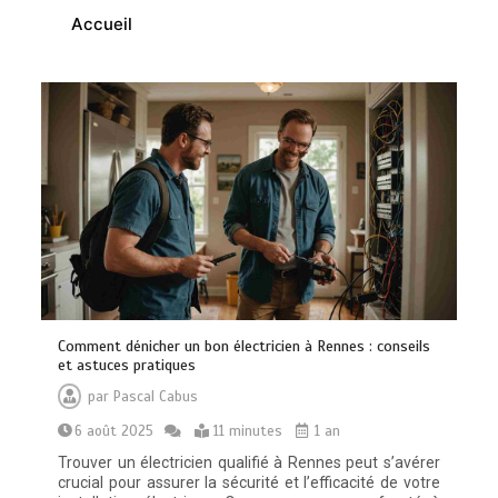
Accueil
Vitalité au quotidien : découvrez notre
banc d’essai 2026 des 9 meilleurs
compléments d’oméga 3
0
24 minutes
Paysagiste à Sainte-Eulalie : ce qui
Comment dénicher un bon électricien à Rennes : conseils
sépare le bon de l’excellent
et astuces pratiques
0
6 minutes
par
Pascal Cabus
6 août 2025
11 minutes
1 an
Trouver un électricien qualifié à Rennes peut s’avérer
crucial pour assurer la sécurité et l’efficacité de votre