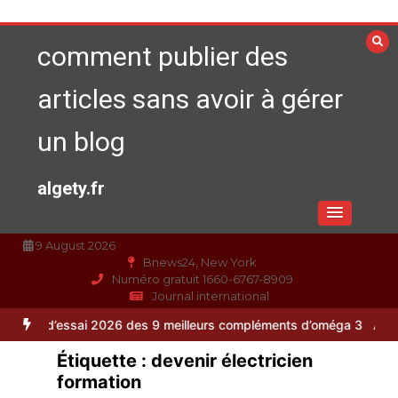
Aller
au
comment publier des
contenu
articles sans avoir à gérer
un blog
algety.fr
9 August 2026
Bnews24, New York
Numéro gratuit 1660-6767-8909
Journal international
i 2026 des 9 meilleurs compléments d’oméga 3
Alimentation équilibr
Étiquette :
devenir électricien
formation