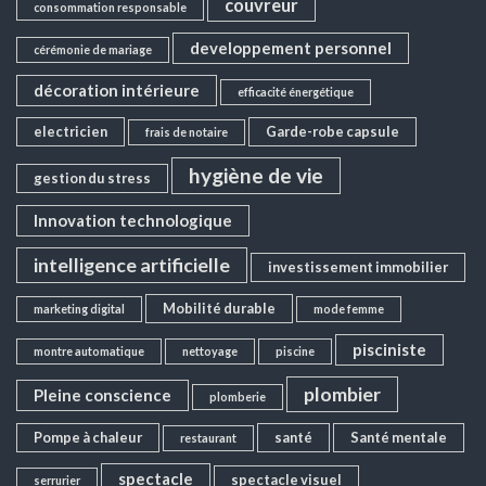
couvreur
consommation responsable
developpement personnel
cérémonie de mariage
décoration intérieure
efficacité énergétique
electricien
Garde-robe capsule
frais de notaire
hygiène de vie
gestion du stress
Innovation technologique
intelligence artificielle
investissement immobilier
Mobilité durable
marketing digital
mode femme
pisciniste
montre automatique
nettoyage
piscine
plombier
Pleine conscience
plomberie
Pompe à chaleur
santé
Santé mentale
restaurant
spectacle
spectacle visuel
serrurier