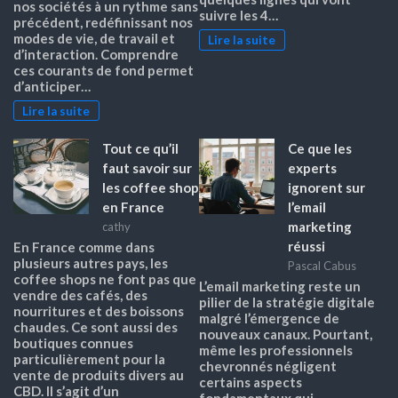
nos sociétés à un rythme sans
suivre les 4…
précédent, redéfinissant nos
modes de vie, de travail et
Lire la suite
d’interaction. Comprendre
ces courants de fond permet
d’anticiper…
Lire la suite
Tout ce qu’il
Ce que les
faut savoir sur
experts
les coffee shop
ignorent sur
en France
l’email
marketing
cathy
réussi
En France comme dans
plusieurs autres pays, les
Pascal Cabus
coffee shops ne font pas que
L’email marketing reste un
vendre des cafés, des
pilier de la stratégie digitale
nourritures et des boissons
malgré l’émergence de
chaudes. Ce sont aussi des
nouveaux canaux. Pourtant,
boutiques connues
même les professionnels
particulièrement pour la
chevronnés négligent
vente de produits divers au
certains aspects
CBD. Il s’agit d’un