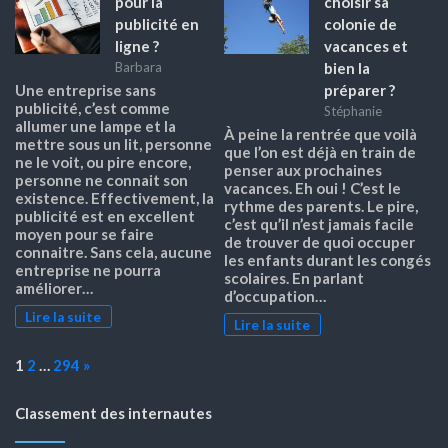
pour la
choisir sa
publicité en
colonie de
ligne ?
vacances et
bien la
Barbara
préparer ?
Une entreprise sans
publicité, c’est comme
Stéphanie
allumer une lampe et la
À peine la rentrée que voilà
mettre sous un lit, personne
que l’on est déjà en train de
ne le voit, ou pire encore,
penser aux prochaines
personne ne connait son
vacances. Eh oui ! C’est le
existence. Effectivement, la
rythme des parents. Le pire,
publicité est en excellent
c’est qu’il n’est jamais facile
moyen pour se faire
de trouver de quoi occuper
connaitre. Sans cela, aucune
les enfants durant les congés
entreprise ne pourra
scolaires. En parlant
améliorer…
d’occupation…
Lire la suite
Lire la suite
Page:
Next
1
2
…
294
»
Classement des internautes