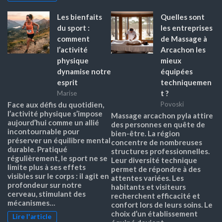
Les bienfaits
Quelles sont
du sport :
les entreprises
comment
de Massage à
l’activité
Arcachon les
physique
mieux
dynamise notre
équipées
esprit
techniquemen
t ?
Marise
Face aux défis du quotidien,
Povoski
l’activité physique s’impose
Massage arcachon pyla attire
aujourd’hui comme un allié
des personnes en quête de
incontournable pour
bien-être. La région
préserver un équilibre mental
concentre de nombreuses
durable. Pratiqué
structures professionnelles.
régulièrement, le sport ne se
Leur diversité technique
limite plus à ses effets
permet de répondre à des
visibles sur le corps : il agit en
attentes variées. Les
profondeur sur notre
habitants et visiteurs
cerveau, stimulant des
recherchent efficacité et
mécanismes…
confort lors de leurs soins. Le
choix d’un établissement
Lire l'article