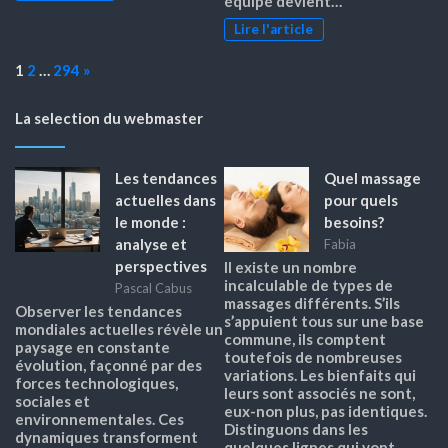
équipé devient…
Lire l'article
Page:
Next
1
2
…
294
»
La selection du webmaster
Les tendances
Quel massage
actuelles dans
pour quels
le monde :
besoins?
analyse et
Fabia
perspectives
Il existe un nombre
incalculable de types de
Pascal Cabus
massages différents. S’ils
Observer les tendances
s’appuient tous sur une base
mondiales actuelles révèle un
commune, ils comptent
paysage en constante
toutefois de nombreuses
évolution, façonné par des
variations. Les bienfaits qui
forces technologiques,
leurs sont associés ne sont,
sociales et
eux-non plus, pas identiques.
environnementales. Ces
Distinguons dans les
dynamiques transforment
quelques lignes qui vont