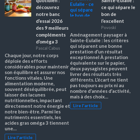
quotidien :
Sainte-Eulalie :
découvrez
ce qui sépare le
notre banc
bon de
d’essai 2026
l’excellent
des 9 meilleurs
Povoski
compléments
Aménagement paysager à
Sainte-Eulalie : les critères
d’oméga 3
qui séparent une bonne
Pascal Cabus
prestation d’un résultat
Chaque jour, notre corps
exceptionnel À prestation
déploie des efforts
équivalente sur le papier,
considérables pour maintenir
deux paysagistes peuvent
son équilibre et assurer nos
livrer des résultats très
fonctions vitales. Une
différents. L’écart ne tient
alimentation moderne,
pas toujours au prix ni au
souvent déséquilibrée, peut
nombre d’années d’activité,
laisser des lacunes
mais à des choix…
nutritionnelles, impactant
Lire l'article
directement notre énergie et
notre bien-être. Parmi les
nutriments essentiels, les
acides gras oméga 3 tiennent
une…
Lire l'article