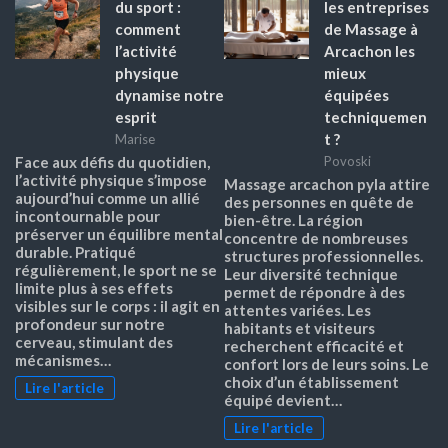
du sport :
les entreprises
comment
de Massage à
l’activité
Arcachon les
physique
mieux
dynamise notre
équipées
esprit
techniquemen
t ?
Marise
Face aux défis du quotidien,
Povoski
l’activité physique s’impose
Massage arcachon pyla attire
aujourd’hui comme un allié
des personnes en quête de
incontournable pour
bien-être. La région
préserver un équilibre mental
concentre de nombreuses
durable. Pratiqué
structures professionnelles.
régulièrement, le sport ne se
Leur diversité technique
limite plus à ses effets
permet de répondre à des
visibles sur le corps : il agit en
attentes variées. Les
profondeur sur notre
habitants et visiteurs
cerveau, stimulant des
recherchent efficacité et
mécanismes…
confort lors de leurs soins. Le
choix d’un établissement
Lire l'article
équipé devient…
Lire l'article