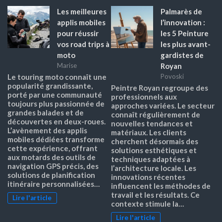
Les meilleures
Palmarès de
applis mobiles
l’innovation :
pour réussir
les 5 Peinture
vos road trips à
les plus avant-
moto
gardistes de
Royan
Marise
Le touring moto connaît une
Povoski
popularité grandissante,
Peintre Royan regroupe des
porté par une communauté
professionnels aux
toujours plus passionnée de
approches variées. Le secteur
grandes balades et de
connaît régulièrement de
découvertes en deux-roues.
nouvelles tendances et
L’avènement des applis
matériaux. Les clients
mobiles dédiées transforme
cherchent désormais des
cette expérience, offrant
solutions esthétiques et
aux motards des outils de
techniques adaptées à
navigation GPS précis, des
l’architecture locale. Les
solutions de planification
innovations récentes
itinéraire personnalisées…
influencent les méthodes de
travail et les résultats. Ce
Lire l'article
contexte stimule la…
Lire l'article