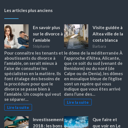
Les articles plus anciens
En savoir plus
Visite guidée à
sur le divorce à
Altea ville de la
l’amiable
costa blanca
Stéphanie
Barbara
Pour connaître les tenants et
le dôme de la méditerranée À
aboutissants du divorce à
l’approche d’Altea, Alicante,
l’amiable, on serait mieux à
que ce soit du sud (venant de
l’aise de consulter les
Benidorm) ou du nord (de
spécialistes en la matière. Ils
Calpe ou de Denia), les dômes
font étalage des besoins de
en mosaïque bleue de l’église
la procédure pour que le
sont un repère qui vous
divorce se passe bien à
indique que vous êtes arrivé
l’amiable. Un couple qui veut
dans l’une des…
se séparer…
Lire la suite
Lire la suite
Investissement
Que faire et
2018 : les bons
que voir en Le