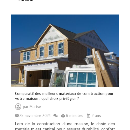
Les bienfaits du sport : comment
l’activité physique dynamise notre
esprit
0
10 minutes
Comparatif des meilleurs matériaux de construction pour
Quelles sont les entreprises de
votre maison : quel choix privilégier ?
Massage à Arcachon les mieux
équipées techniquement ?
par
Marise
15 minutes
25 novembre 2024
6 minutes
2 ans
Lors de la construction d’une maison, le choix des
matériaux est capital pour assurer durabilité, confort