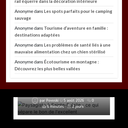
rail équerre dans la décoration intérieure
Anonyme
dans
Les spots parfaits pour le camping
sauvage
Anonyme
dans
Tourisme d’aventure en famille :
destinations adaptées
Anonyme
dans
Les problèmes de santé liés à une
mauvaise alimentation chez un chien stérilisé
Anonyme
dans
Écotourisme en montagne :
Découvrez les plus belles vallées
Paysagiste à Sainte-Eulalie : ce qui sépare le bon
de l’excellent
par
Povoski
5 août 2026
0
6 minutes
2 jours
Vitalité au quotidien : découvrez notre banc
d’essai 2026 des 9 meilleurs compléments
d’oméga 3