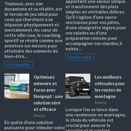
apportent une saveur unique
Toulouse, avec son
et transforment des plats
dynamisme et sa vitalité, est
simples en véritables délices.
le terrain de jeu idéal pour
Qu’il s’agisse d’une sauce
ceux qui cherchent à se
onctueuse pour vos pâtes,
dépasser physiquement et
d’une vinaigrette légère pour
mentalement. Au cœur de
vos salades ou d’une
cette ville rose, le coaching
préparation relevée pour
sportif se révèle comme une
accompagner vos viandes, il
aventure sur mesure pour
existe…
atteindre des sommets de
bien-être…
Lire la suite
Lire la suite
Optimisez
Les meilleurs
mémoire et
véhicules pour
focus avec
les routes de
Noopept : une
montagne
solution sûre
Marise
et efficace
Lorsque l’on se lance dans
une randonnée en montagne,
Marise
le choix du véhicule est
En quête d’une solution
crucial pour assurer la
puissante pour stimuler votre
sécurité et le confort