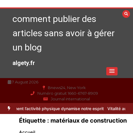
Aller
au
comment publier des
contenu
articles sans avoir à gérer
un blog
algety.fr
7 August 2026
Bnews24, New York
Numéro gratuit 1660-6767-8909
Journal international
tivité physique dynamise notre esprit
Vitalité au quotidien : décou
Étiquette :
matériaux de construction
Accueil