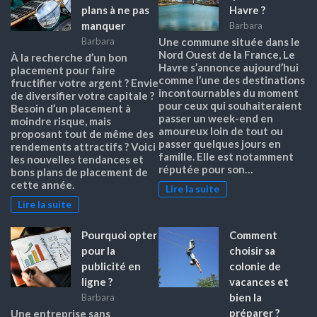
plans à ne pas
Havre ?
manquer
Barbara
Barbara
Une commune située dans le
Nord Ouest de la France, Le
À la recherche d’un bon
Havre s’annonce aujourd’hui
placement pour faire
comme l’une des destinations
fructifier votre argent ? Envie
incontournables du moment
de diversifier votre capitale ?
pour ceux qui souhaiteraient
Besoin d’un placement à
passer un week-end en
moindre risque, mais
amoureux loin de tout ou
proposant tout de même des
passer quelques jours en
rendements attractifs ? Voici
famille. Elle est notamment
les nouvelles tendances et
réputée pour son…
bons plans de placement de
cette année.
Lire la suite
Lire la suite
Pourquoi opter
Comment
pour la
choisir sa
publicité en
colonie de
ligne ?
vacances et
bien la
Barbara
préparer ?
Une entreprise sans