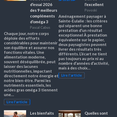
d’essai 2026
l’excellent
des 9 meilleurs
Povoski
compléments
Aménagement paysager à
Sainte-Eulalie : les critères
d’oméga 3
qui séparent une bonne
Pascal Cabus
prestation d’un résultat
Chaque jour, notre corps
exceptionnel À prestation
déploie des efforts
équivalente sur le papier,
considérables pour maintenir
deux paysagistes peuvent
son équilibre et assurer nos
livrer des résultats très
fonctions vitales. Une
différents. L’écart ne tient
alimentation moderne,
pas toujours au prix ni au
souvent déséquilibrée, peut
nombre d’années d’activité,
laisser des lacunes
mais à des choix…
nutritionnelles, impactant
Lire l'article
directement notre énergie et
notre bien-être. Parmi les
nutriments essentiels, les
acides gras oméga 3 tiennent
une…
Lire l'article
Les bienfaits
Quelles sont