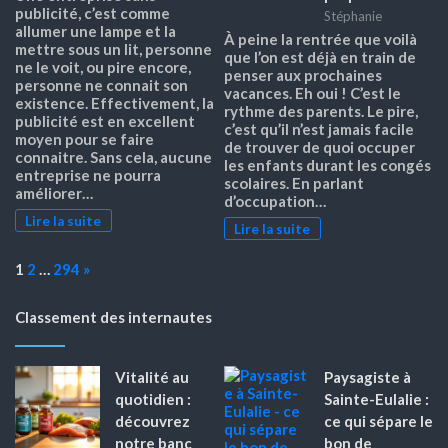
publicité, c’est comme
Stéphanie
allumer une lampe et la
À peine la rentrée que voilà
mettre sous un lit, personne
que l’on est déjà en train de
ne le voit, ou pire encore,
penser aux prochaines
personne ne connait son
vacances. Eh oui ! C’est le
existence. Effectivement, la
rythme des parents. Le pire,
publicité est en excellent
c’est qu’il n’est jamais facile
moyen pour se faire
de trouver de quoi occuper
connaitre. Sans cela, aucune
les enfants durant les congés
entreprise ne pourra
scolaires. En parlant
améliorer…
d’occupation…
Lire la suite
Lire la suite
Page:
Next
1
2
…
294
»
Classement des internautes
Vitalité au
Paysagiste à
quotidien :
Sainte-Eulalie :
découvrez
ce qui sépare le
notre banc
bon de