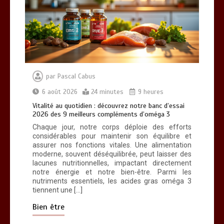
Vitalité au quotidien : découvrez notre
banc d’essai 2026 des 9 meilleurs
compléments d’oméga 3
0
24 minutes
par
Pascal Cabus
6 août 2026
24 minutes
9 heures
Vitalité au quotidien : découvrez notre banc d’essai
2026 des 9 meilleurs compléments d’oméga 3
Chaque jour, notre corps déploie des efforts
considérables pour maintenir son équilibre et
Paysagiste à Sainte-Eulalie : ce qui
assurer nos fonctions vitales. Une alimentation
sépare le bon de l’excellent
moderne, souvent déséquilibrée, peut laisser des
0
6 minutes
lacunes nutritionnelles, impactant directement
notre énergie et notre bien-être. Parmi les
nutriments essentiels, les acides gras oméga 3
tiennent une […]
Bien être