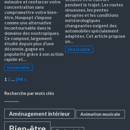
mémoire et renforcer votre
pendant le trajet. Les routes
concentration sans
sinueuses, les pentes
compromettre votre bien-
abruptes et les conditions
être, Noopept s’impose
météorologiques
comme une alternative
changeantes exigent des
incontournable dans le
automobiles spécialement
domaine des nootropiques.
adaptées. Cet article propose
Ce composé, largement
un…
étudié depuis plus d’une
décennie, gagne en
Lire la suite
popularité grâce à son action
rapide et…
Lire la suite
Page:
Next
1
2
…
294
»
Recherche par mots clés
Aménagement intérieur
Animation musicale
Bien-être