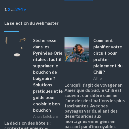
Page:
Next
1
2
…
294
»
La selection du webmaster
Sécheresse
Comment
dans les
planifier votre
Pyrénées‑Orie
circuit pour
ntales : faut‑il
profiter
supprimer le
pleinement du
bouchon de
Chili ?
baignoire ?
Aline
Solutions
Lorsqu’il s’agit de voyager en
Amérique du Sud, le Chili est
pratiques et le
souvent considéré comme
guide pour
l’une des destinations les plus
choisir le bon
fascinantes. Avec ses
bouchon
paysages variés, allant des
déserts arides aux
Anaïs Lefebvre
montagnes enneigées en
La décision des hôtels :
passant par d’incroyables
contexte et enjeux —