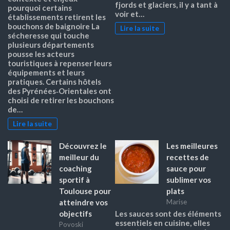
fjords et glaciers, il y a tant à
pourquoi certains
voir et…
établissements retirent les
bouchons de baignoire La
Lire la suite
sécheresse qui touche
plusieurs départements
pousse les acteurs
touristiques à repenser leurs
équipements et leurs
pratiques. Certains hôtels
des Pyrénées‑Orientales ont
choisi de retirer les bouchons
de…
Lire la suite
Découvrez le
Les meilleures
meilleur du
recettes de
coaching
sauce pour
sportif à
sublimer vos
Toulouse pour
plats
atteindre vos
Marise
objectifs
Les sauces sont des éléments
essentiels en cuisine, elles
Povoski