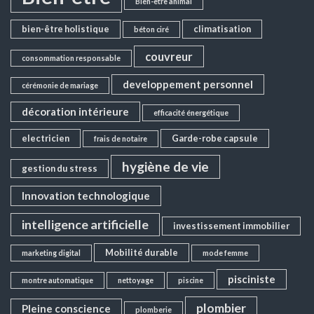
Bien-être animal
bien-être holistique
climatisation
béton ciré
couvreur
consommation responsable
developpement personnel
cérémonie de mariage
décoration intérieure
efficacité énergétique
electricien
Garde-robe capsule
frais de notaire
hygiène de vie
gestion du stress
Innovation technologique
intelligence artificielle
investissement immobilier
Mobilité durable
marketing digital
mode femme
pisciniste
montre automatique
nettoyage
piscine
plombier
Pleine conscience
plomberie