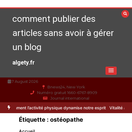
Aller
au
comment publier des
contenu
articles sans avoir à gérer
un blog
algety.fr
7 August 2026
Bnews24, New York
Numéro gratuit 1660-6767-8909
Journal international
tivité physique dynamise notre esprit
Vitalité au quotidien : déco
Étiquette :
ostéopathe
Accueil