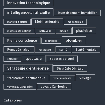
Innovation technologique
intelligence artificielle
investissement immobilier
Mobilité durable
marketing digital
mode femme
pisciniste
montre automatique
nettoyage
piscine
plombier
Pleine conscience
plomberie
Pompe à chaleur
santé
Santé mentale
restaurant
spectacle
spectacle visuel
serrurier
Stratégie d'entreprise
Stratégie Digitale
voyage
transformation numérique
volets roulants
voyage Cambodge
voyage au Cambodge
Catégories