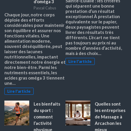
Sainte-Eulalie : les critères
d’oméga 3
qui séparent une bonne
Pascal Cabus
prestation d’un résultat
Chaque jour, notre corps
exceptionnel À prestation
déploie des efforts
équivalente sur le papier,
considérables pour maintenir
deux paysagistes peuvent
son équilibre et assurer nos
livrer des résultats très
fonctions vitales. Une
différents. L’écart ne tient
alimentation moderne,
pas toujours au prix ni au
souvent déséquilibrée, peut
nombre d’années d’activité,
laisser des lacunes
mais à des choix…
nutritionnelles, impactant
Lire l'article
directement notre énergie et
notre bien-être. Parmi les
nutriments essentiels, les
acides gras oméga 3 tiennent
une…
Lire l'article
Les bienfaits
Quelles sont
du sport :
les entreprises
comment
de Massage à
l’activité
Arcachon les
physique
mieux