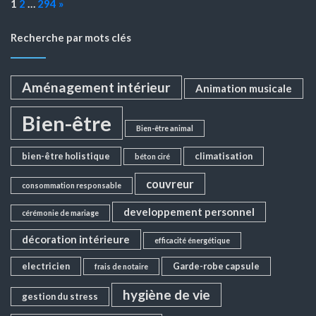
Page:
Next
1
2
…
294
»
Recherche par mots clés
Aménagement intérieur
Animation musicale
Bien-être
Bien-être animal
bien-être holistique
climatisation
béton ciré
couvreur
consommation responsable
developpement personnel
cérémonie de mariage
décoration intérieure
efficacité énergétique
electricien
Garde-robe capsule
frais de notaire
hygiène de vie
gestion du stress