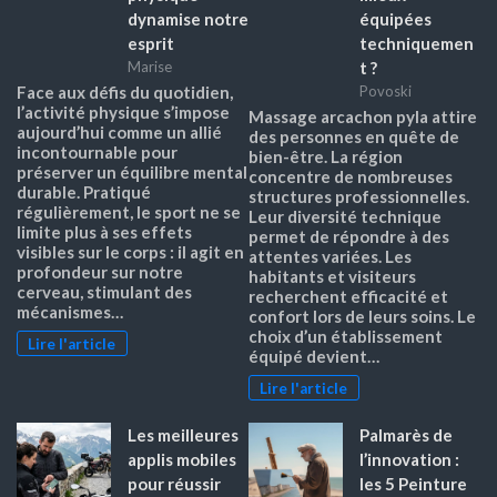
dynamise notre
équipées
esprit
techniquemen
t ?
Marise
Face aux défis du quotidien,
Povoski
l’activité physique s’impose
Massage arcachon pyla attire
aujourd’hui comme un allié
des personnes en quête de
incontournable pour
bien-être. La région
préserver un équilibre mental
concentre de nombreuses
durable. Pratiqué
structures professionnelles.
régulièrement, le sport ne se
Leur diversité technique
limite plus à ses effets
permet de répondre à des
visibles sur le corps : il agit en
attentes variées. Les
profondeur sur notre
habitants et visiteurs
cerveau, stimulant des
recherchent efficacité et
mécanismes…
confort lors de leurs soins. Le
choix d’un établissement
Lire l'article
équipé devient…
Lire l'article
Les meilleures
Palmarès de
applis mobiles
l’innovation :
pour réussir
les 5 Peinture