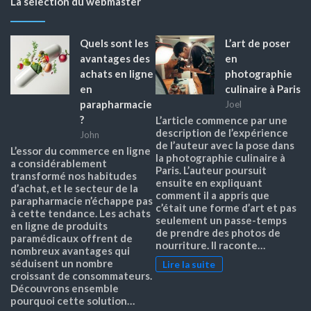
La selection du webmaster
Quels sont les
L’art de poser
avantages des
en
achats en ligne
photographie
en
culinaire à Paris
parapharmacie
Joel
?
L’article commence par une
description de l’expérience
John
de l’auteur avec la pose dans
L’essor du commerce en ligne
la photographie culinaire à
a considérablement
Paris. L’auteur poursuit
transformé nos habitudes
ensuite en expliquant
d’achat, et le secteur de la
comment il a appris que
parapharmacie n’échappe pas
c’était une forme d’art et pas
à cette tendance. Les achats
seulement un passe-temps
en ligne de produits
de prendre des photos de
paramédicaux offrent de
nourriture. Il raconte…
nombreux avantages qui
séduisent un nombre
Lire la suite
croissant de consommateurs.
Découvrons ensemble
pourquoi cette solution…