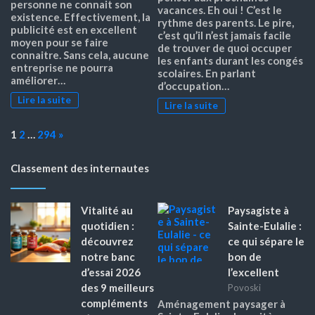
personne ne connait son
vacances. Eh oui ! C’est le
existence. Effectivement, la
rythme des parents. Le pire,
publicité est en excellent
c’est qu’il n’est jamais facile
moyen pour se faire
de trouver de quoi occuper
connaitre. Sans cela, aucune
les enfants durant les congés
entreprise ne pourra
scolaires. En parlant
améliorer…
d’occupation…
Lire la suite
Lire la suite
Page:
Next
1
2
…
294
»
Classement des internautes
Vitalité au
Paysagiste à
quotidien :
Sainte-Eulalie :
découvrez
ce qui sépare le
notre banc
bon de
d’essai 2026
l’excellent
des 9 meilleurs
Povoski
compléments
Aménagement paysager à