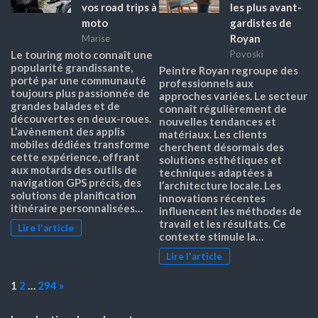
vos road trips à
les plus avant-
moto
gardistes de
Royan
Marise
Le touring moto connaît une
Povoski
popularité grandissante,
Peintre Royan regroupe des
porté par une communauté
professionnels aux
toujours plus passionnée de
approches variées. Le secteur
grandes balades et de
connaît régulièrement de
découvertes en deux-roues.
nouvelles tendances et
L’avènement des applis
matériaux. Les clients
mobiles dédiées transforme
cherchent désormais des
cette expérience, offrant
solutions esthétiques et
aux motards des outils de
techniques adaptées à
navigation GPS précis, des
l’architecture locale. Les
solutions de planification
innovations récentes
itinéraire personnalisées…
influencent les méthodes de
travail et les résultats. Ce
Lire l'article
contexte stimule la…
Lire l'article
Page:
Next
1
2
…
294
»