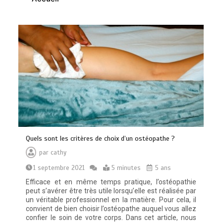
Les bienfaits du sport : comment
l’activité physique dynamise notre
esprit
0
10 minutes
Quelles sont les entreprises de
Massage à Arcachon les mieux
Quels sont les critères de choix d’un ostéopathe ?
équipées techniquement ?
par
cathy
15 minutes
1 septembre 2021
5 minutes
5 ans
Efficace et en même temps pratique, l’ostéopathie
peut s’avérer être très utile lorsqu’elle est réalisée par
un véritable professionnel en la matière. Pour cela, il
convient de bien choisir l’ostéopathe auquel vous allez
confier le soin de votre corps. Dans cet article, nous