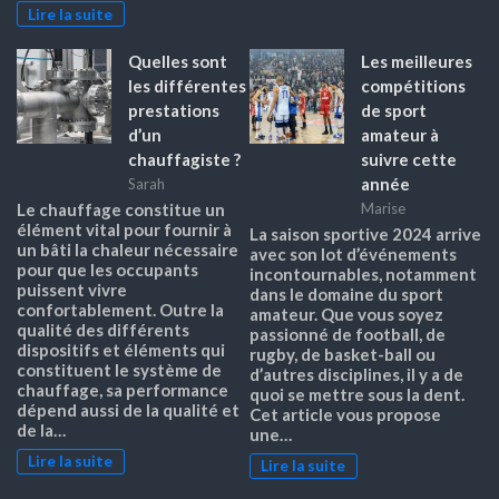
Lire la suite
Quelles sont
Les meilleures
les différentes
compétitions
prestations
de sport
d’un
amateur à
chauffagiste ?
suivre cette
année
Sarah
Le chauffage constitue un
Marise
élément vital pour fournir à
La saison sportive 2024 arrive
un bâti la chaleur nécessaire
avec son lot d’événements
pour que les occupants
incontournables, notamment
puissent vivre
dans le domaine du sport
confortablement. Outre la
amateur. Que vous soyez
qualité des différents
passionné de football, de
dispositifs et éléments qui
rugby, de basket-ball ou
constituent le système de
d’autres disciplines, il y a de
chauffage, sa performance
quoi se mettre sous la dent.
dépend aussi de la qualité et
Cet article vous propose
de la…
une…
Lire la suite
Lire la suite