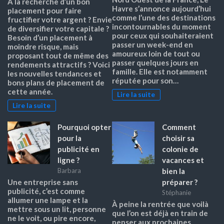
À la recherche d’un bon
Havre s’annonce aujourd’hui
placement pour faire
comme l’une des destinations
fructifier votre argent ? Envie
incontournables du moment
de diversifier votre capitale ?
pour ceux qui souhaiteraient
Besoin d’un placement à
passer un week-end en
moindre risque, mais
amoureux loin de tout ou
proposant tout de même des
passer quelques jours en
rendements attractifs ? Voici
famille. Elle est notamment
les nouvelles tendances et
réputée pour son…
bons plans de placement de
cette année.
Lire la suite
Lire la suite
Pourquoi opter
Comment
pour la
choisir sa
publicité en
colonie de
ligne ?
vacances et
bien la
Barbara
préparer ?
Une entreprise sans
publicité, c’est comme
Stéphanie
allumer une lampe et la
À peine la rentrée que voilà
mettre sous un lit, personne
que l’on est déjà en train de
ne le voit, ou pire encore,
penser aux prochaines