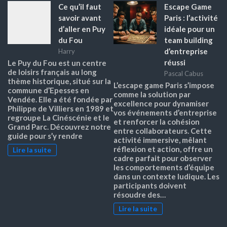
Ce qu’il faut
Escape Game
savoir avant
Paris : l’activité
d’aller en Puy
idéale pour un
du Fou
team building
d’entreprise
Harry
réussi
Le Puy du Fou est un centre
de loisirs français au long
Pascal Cabus
thème historique, situé sur la
L’escape game Paris s’impose
commune d’Epesses en
comme la solution par
Vendée. Elle a été fondée par
excellence pour dynamiser
Philippe de Villiers en 1989 et
vos événements d’entreprise
regroupe La Cinéscénie et le
et renforcer la cohésion
Grand Parc. Découvrez notre
entre collaborateurs. Cette
guide pour s’y rendre
activité immersive, mêlant
réflexion et action, offre un
Lire la suite
cadre parfait pour observer
les comportements d’équipe
dans un contexte ludique. Les
participants doivent
résoudre des…
Lire la suite