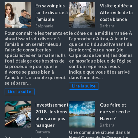
En savoir plus
Visite guidée à
sur le divorce à
Altea ville de la
l’amiable
costa blanca
Stéphanie
Barbara
Pour connaître les tenants et
le dôme de la méditerranée À
aboutissants du divorce à
l’approche d’Altea, Alicante,
l’amiable, on serait mieux à
que ce soit du sud (venant de
l’aise de consulter les
Benidorm) ou du nord (de
spécialistes en la matière. Ils
Calpe ou de Denia), les dômes
font étalage des besoins de
en mosaïque bleue de l’église
la procédure pour que le
sont un repère qui vous
divorce se passe bien à
indique que vous êtes arrivé
l’amiable. Un couple qui veut
dans l’une des…
se séparer…
Lire la suite
Lire la suite
Investissement
Que faire et
2018 : les bons
que voir en Le
plans à ne pas
Havre ?
manquer
Barbara
Barbara
Une commune située dans le
Nord Ouest de la France, Le