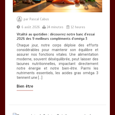
banc d’essai 2026 des 9 meilleurs
compléments d’oméga 3
0
24 minutes
par
Pascal Cabus
6 août 2026
24 minutes
12 heures
Vitalité au quotidien : découvrez notre banc d’essai
2026 des 9 meilleurs compléments d’oméga 3
Chaque jour, notre corps déploie des efforts
considérables pour maintenir son équilibre et
Paysagiste à Sainte-Eulalie : ce qui
assurer nos fonctions vitales. Une alimentation
sépare le bon de l’excellent
moderne, souvent déséquilibrée, peut laisser des
0
6 minutes
lacunes nutritionnelles, impactant directement
notre énergie et notre bien-être. Parmi les
nutriments essentiels, les acides gras oméga 3
tiennent une […]
Bien être