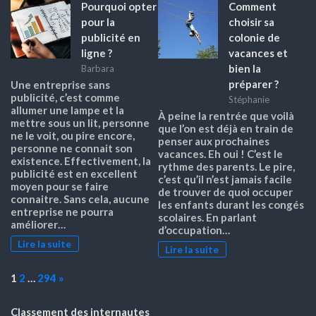
Pourquoi opter
Comment
pour la
choisir sa
publicité en
colonie de
ligne ?
vacances et
bien la
Barbara
préparer ?
Une entreprise sans
publicité, c’est comme
Stéphanie
allumer une lampe et la
À peine la rentrée que voilà
mettre sous un lit, personne
que l’on est déjà en train de
ne le voit, ou pire encore,
penser aux prochaines
personne ne connait son
vacances. Eh oui ! C’est le
existence. Effectivement, la
rythme des parents. Le pire,
publicité est en excellent
c’est qu’il n’est jamais facile
moyen pour se faire
de trouver de quoi occuper
connaitre. Sans cela, aucune
les enfants durant les congés
entreprise ne pourra
scolaires. En parlant
améliorer…
d’occupation…
Lire la suite
Lire la suite
Page:
Next
1
2
…
294
»
Classement des internautes