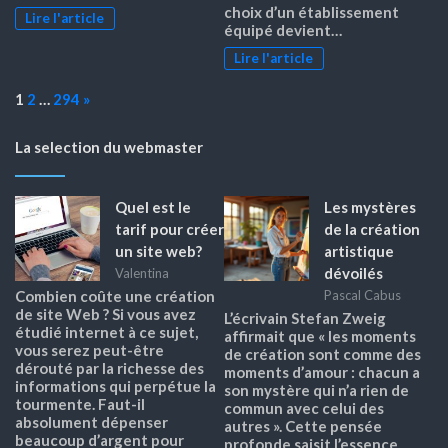
choix d’un établissement
Lire l'article
équipé devient…
Lire l'article
Page:
Next
1
2
…
294
»
La selection du webmaster
Quel est le
Les mystères
tarif pour créer
de la création
un site web?
artistique
dévoilés
Valentina
Pascal Cabus
Combien coûte une création
de site Web ? Si vous avez
L’écrivain Stefan Zweig
étudié internet à ce sujet,
affirmait que « les moments
vous serez peut-être
de création sont comme des
dérouté par la richesse des
moments d’amour : chacun a
informations qui perpétue la
son mystère qui n’a rien de
tourmente. Faut-il
commun avec celui des
absolument dépenser
autres ». Cette pensée
beaucoup d’argent pour
profonde saisit l’essence