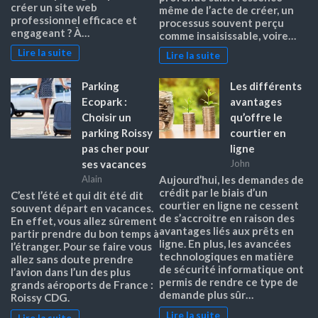
créer un site web
même de l’acte de créer, un
professionnel efficace et
processus souvent perçu
engageant ? À…
comme insaisissable, voire…
Lire la suite
Lire la suite
Parking
Les différents
Ecopark :
avantages
Choisir un
qu’offre le
parking Roissy
courtier en
pas cher pour
ligne
ses vacances
John
Alain
Aujourd’hui, les demandes de
crédit par le biais d’un
C’est l’été et qui dit été dit
courtier en ligne ne cessent
souvent départ en vacances.
de s’accroitre en raison des
En effet, vous allez sûrement
avantages liés aux prêts en
partir prendre du bon temps à
ligne. En plus, les avancées
l’étranger. Pour se faire vous
technologiques en matière
allez sans doute prendre
de sécurité informatique ont
l’avion dans l’un des plus
permis de rendre ce type de
grands aéroports de France :
demande plus sûr…
Roissy CDG.
Lire la suite
Lire la suite