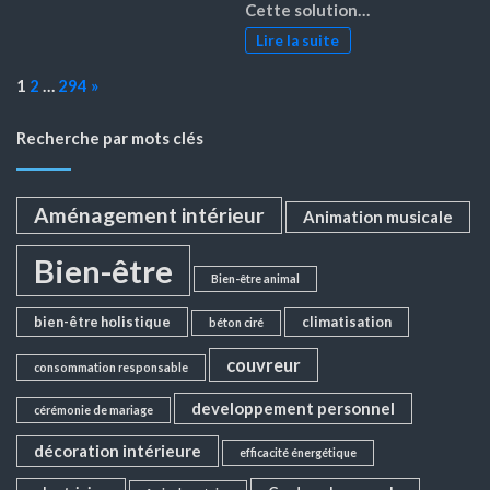
Cette solution…
Lire la suite
Page:
Next
1
2
…
294
»
Recherche par mots clés
Aménagement intérieur
Animation musicale
Bien-être
Bien-être animal
bien-être holistique
climatisation
béton ciré
couvreur
consommation responsable
developpement personnel
cérémonie de mariage
décoration intérieure
efficacité énergétique