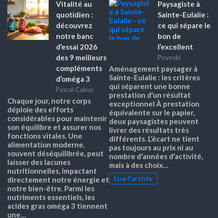
Vitalité au
Paysagiste à
quotidien :
Sainte-Eulalie :
découvrez
ce qui sépare le
notre banc
bon de
d’essai 2026
l’excellent
des 9 meilleurs
Povoski
compléments
Aménagement paysager à
Sainte-Eulalie : les critères
d’oméga 3
qui séparent une bonne
Pascal Cabus
prestation d’un résultat
Chaque jour, notre corps
exceptionnel À prestation
déploie des efforts
équivalente sur le papier,
considérables pour maintenir
deux paysagistes peuvent
son équilibre et assurer nos
livrer des résultats très
fonctions vitales. Une
différents. L’écart ne tient
alimentation moderne,
pas toujours au prix ni au
souvent déséquilibrée, peut
nombre d’années d’activité,
laisser des lacunes
mais à des choix…
nutritionnelles, impactant
Lire l'article
directement notre énergie et
notre bien-être. Parmi les
nutriments essentiels, les
acides gras oméga 3 tiennent
une…