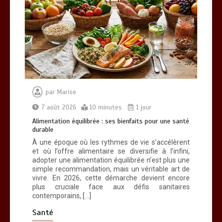
Alimentation équilibrée : ses bienfaits
pour une santé durable
0
10 minutes
par
Marise
7 août 2026
10 minutes
1 jour
Alimentation équilibrée : ses bienfaits pour une santé
durable
Brosse à dents : comment bien choisir
À une époque où les rythmes de vie s’accélèrent
la vôtre
et où l’offre alimentaire se diversifie à l’infini,
0
8 minutes
adopter une alimentation équilibrée n’est plus une
simple recommandation, mais un véritable art de
vivre. En 2026, cette démarche devient encore
plus cruciale face aux défis sanitaires
contemporains, […]
Santé