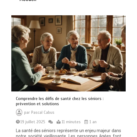
Vitalité au quotidien : découvrez notre
banc d’essai 2026 des 9 meilleurs
compléments d’oméga 3
0
24 minutes
Comprendre les défis de santé chez les séniors :
Paysagiste à Sainte-Eulalie : ce qui
prévention et solutions
sépare le bon de l’excellent
par
Pascal Cabus
0
6 minutes
19 juillet 2025
11 minutes
1 an
La santé des séniors représente un enjeu majeur dans
notre société vieillissante. Les personnes âgées font