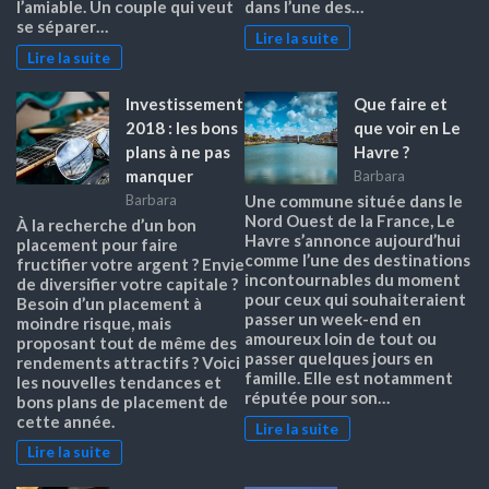
l’amiable. Un couple qui veut
dans l’une des…
se séparer…
Lire la suite
Lire la suite
Investissement
Que faire et
2018 : les bons
que voir en Le
plans à ne pas
Havre ?
manquer
Barbara
Barbara
Une commune située dans le
Nord Ouest de la France, Le
À la recherche d’un bon
Havre s’annonce aujourd’hui
placement pour faire
comme l’une des destinations
fructifier votre argent ? Envie
incontournables du moment
de diversifier votre capitale ?
pour ceux qui souhaiteraient
Besoin d’un placement à
passer un week-end en
moindre risque, mais
amoureux loin de tout ou
proposant tout de même des
passer quelques jours en
rendements attractifs ? Voici
famille. Elle est notamment
les nouvelles tendances et
réputée pour son…
bons plans de placement de
cette année.
Lire la suite
Lire la suite