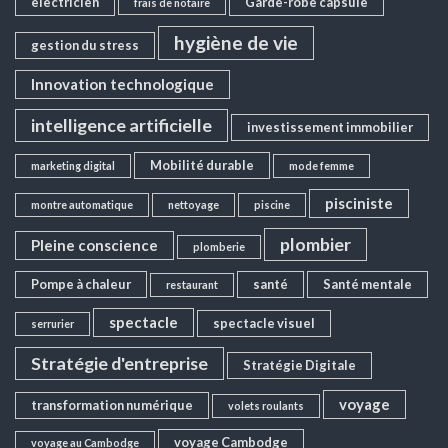
electricien
Garde-robe capsule
frais de notaire
hygiène de vie
gestion du stress
Innovation technologique
intelligence artificielle
investissement immobilier
Mobilité durable
marketing digital
mode femme
pisciniste
montre automatique
nettoyage
piscine
plombier
Pleine conscience
plomberie
Pompe à chaleur
santé
Santé mentale
restaurant
spectacle
spectacle visuel
serrurier
Stratégie d'entreprise
Stratégie Digitale
voyage
transformation numérique
volets roulants
voyage Cambodge
voyage au Cambodge