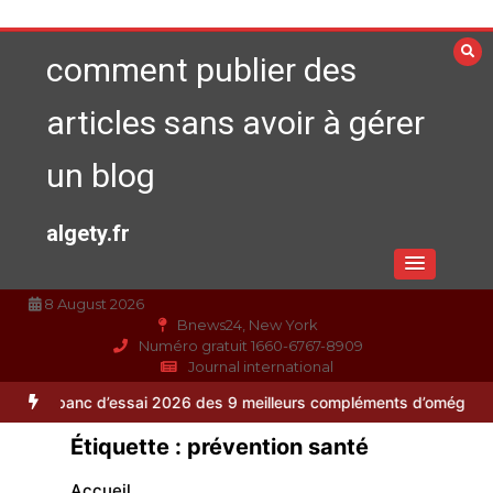
Aller
au
comment publier des
contenu
articles sans avoir à gérer
un blog
algety.fr
8 August 2026
Bnews24, New York
Numéro gratuit 1660-6767-8909
Journal international
essai 2026 des 9 meilleurs compléments d’oméga 3
Alimentation équi
Étiquette :
prévention santé
Accueil