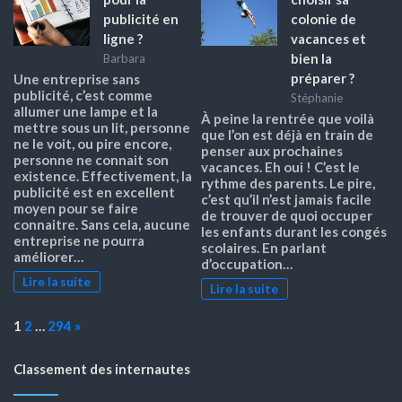
publicité en
colonie de
ligne ?
vacances et
bien la
Barbara
préparer ?
Une entreprise sans
publicité, c’est comme
Stéphanie
allumer une lampe et la
À peine la rentrée que voilà
mettre sous un lit, personne
que l’on est déjà en train de
ne le voit, ou pire encore,
penser aux prochaines
personne ne connait son
vacances. Eh oui ! C’est le
existence. Effectivement, la
rythme des parents. Le pire,
publicité est en excellent
c’est qu’il n’est jamais facile
moyen pour se faire
de trouver de quoi occuper
connaitre. Sans cela, aucune
les enfants durant les congés
entreprise ne pourra
scolaires. En parlant
améliorer…
d’occupation…
Lire la suite
Lire la suite
Page:
Next
1
2
…
294
»
Classement des internautes