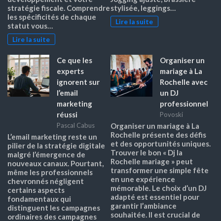
stratégie fiscale. Comprendre
stylisée, leggings…
les spécificités de chaque
Lire la suite
statut vous…
Lire la suite
Ce que les
Organiser un
experts
mariage à La
ignorent sur
Rochelle avec
l’email
un DJ
marketing
professionnel
réussi
Povoski
Pascal Cabus
Organiser un mariage à La
Rochelle présente des défis
L’email marketing reste un
et des opportunités uniques.
pilier de la stratégie digitale
Trouver le bon « Dj la
malgré l’émergence de
Rochelle mariage » peut
nouveaux canaux. Pourtant,
transformer une simple fête
même les professionnels
en une expérience
chevronnés négligent
mémorable. Le choix d’un DJ
certains aspects
adapté est essentiel pour
fondamentaux qui
garantir l’ambiance
distinguent les campagnes
souhaitée. Il est crucial de
ordinaires des campagnes