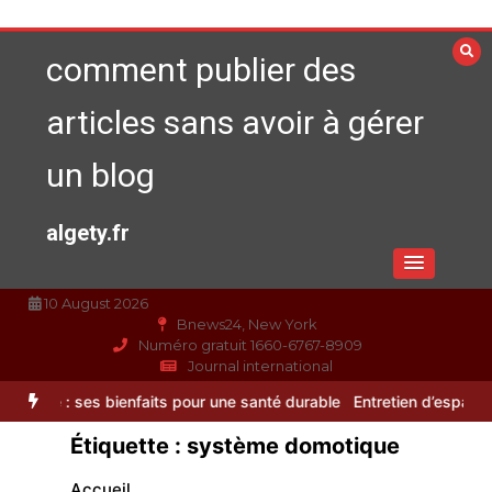
Aller
au
comment publier des
contenu
articles sans avoir à gérer
un blog
algety.fr
10 August 2026
Bnews24, New York
Numéro gratuit 1660-6767-8909
Journal international
s bienfaits pour une santé durable
Entretien d’espaces verts à Evreux
Étiquette :
système domotique
Alimentation équilibrée : ses bienfaits
pour une santé durable
Accueil