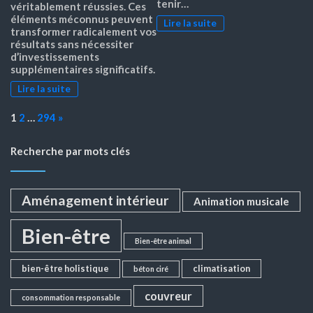
tenir…
véritablement réussies. Ces
éléments méconnus peuvent
Lire la suite
transformer radicalement vos
résultats sans nécessiter
d’investissements
supplémentaires significatifs.
Lire la suite
Page:
Next
1
2
…
294
»
Recherche par mots clés
Aménagement intérieur
Animation musicale
Bien-être
Bien-être animal
bien-être holistique
climatisation
béton ciré
couvreur
consommation responsable