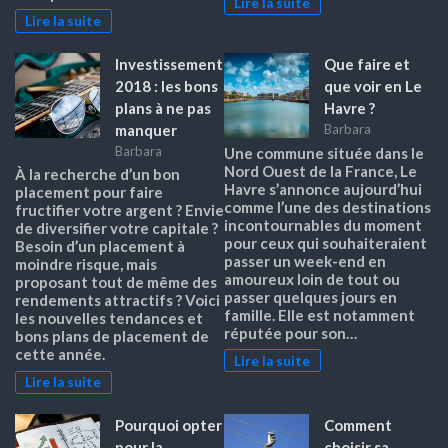
Lire la suite
Lire la suite
Investissement
Que faire et
2018 : les bons
que voir en Le
plans à ne pas
Havre ?
manquer
Barbara
Barbara
Une commune située dans le
Nord Ouest de la France, Le
À la recherche d’un bon
Havre s’annonce aujourd’hui
placement pour faire
comme l’une des destinations
fructifier votre argent ? Envie
incontournables du moment
de diversifier votre capitale ?
pour ceux qui souhaiteraient
Besoin d’un placement à
passer un week-end en
moindre risque, mais
amoureux loin de tout ou
proposant tout de même des
passer quelques jours en
rendements attractifs ? Voici
famille. Elle est notamment
les nouvelles tendances et
réputée pour son…
bons plans de placement de
cette année.
Lire la suite
Lire la suite
Pourquoi opter
Comment
pour la
choisir sa