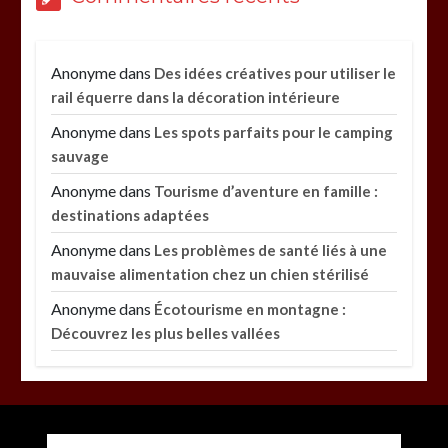
Anonyme
dans
Des idées créatives pour utiliser le
rail équerre dans la décoration intérieure
Anonyme
dans
Les spots parfaits pour le camping
sauvage
Anonyme
dans
Tourisme d’aventure en famille :
destinations adaptées
Anonyme
dans
Les problèmes de santé liés à une
mauvaise alimentation chez un chien stérilisé
Anonyme
dans
Écotourisme en montagne :
Découvrez les plus belles vallées
Paysagiste à Sainte-Eulalie : ce qui sépare le bon
Entretien d’espaces verts à Evreux : pourquoi le
savoir-faire fait la différence
de l’excellent
par
par
Povoski
Povoski
10 août 2026
5 août 2026
0
0