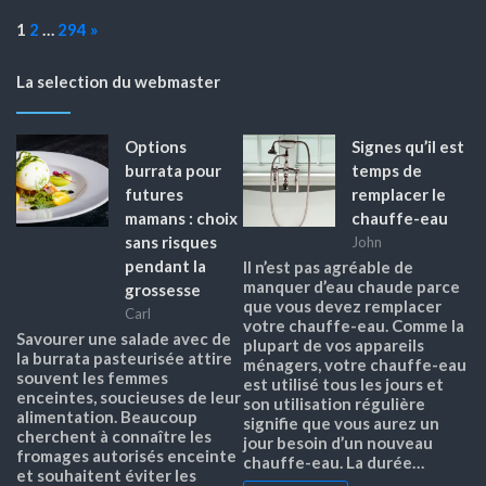
Page:
Next
1
2
…
294
»
La selection du webmaster
Options
Signes qu’il est
burrata pour
temps de
futures
remplacer le
mamans : choix
chauffe-eau
sans risques
John
pendant la
Il n’est pas agréable de
manquer d’eau chaude parce
grossesse
que vous devez remplacer
Carl
votre chauffe-eau. Comme la
Savourer une salade avec de
plupart de vos appareils
la burrata pasteurisée attire
ménagers, votre chauffe-eau
souvent les femmes
est utilisé tous les jours et
enceintes, soucieuses de leur
son utilisation régulière
alimentation. Beaucoup
signifie que vous aurez un
cherchent à connaître les
jour besoin d’un nouveau
fromages autorisés enceinte
chauffe-eau. La durée…
et souhaitent éviter les