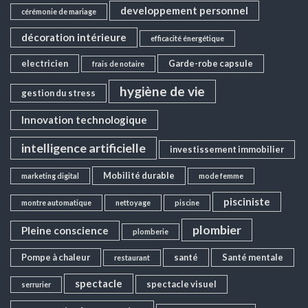
developpement personnel
cérémonie de mariage
décoration intérieure
efficacité énergétique
electricien
Garde-robe capsule
frais de notaire
hygiène de vie
gestion du stress
Innovation technologique
intelligence artificielle
investissement immobilier
Mobilité durable
marketing digital
mode femme
pisciniste
montre automatique
nettoyage
piscine
plombier
Pleine conscience
plomberie
Pompe à chaleur
santé
Santé mentale
restaurant
spectacle
spectacle visuel
serrurier