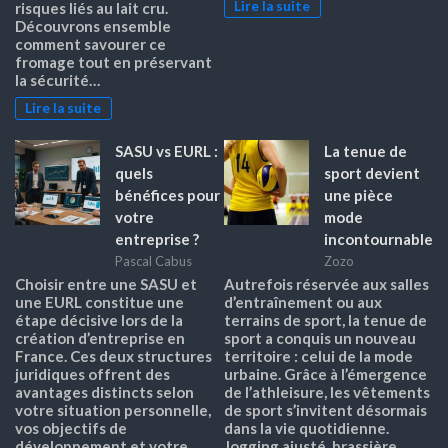
Lire la suite
risques liés au lait cru.
Découvrons ensemble
comment savourer ce
fromage tout en préservant
la sécurité…
Lire la suite
SASU vs EURL :
La tenue de
quels
sport devient
bénéfices pour
une pièce
votre
mode
entreprise ?
incontournable
Pascal Cabus
Zozo
Choisir entre une SASU et
Autrefois réservée aux salles
une EURL constitue une
d’entraînement ou aux
étape décisive lors de la
terrains de sport, la tenue de
création d’entreprise en
sport a conquis un nouveau
France. Ces deux structures
territoire : celui de la mode
juridiques offrent des
urbaine. Grâce à l’émergence
avantages distincts selon
de l’athleisure, les vêtements
votre situation personnelle,
de sport s’invitent désormais
vos objectifs de
dans la vie quotidienne.
développement et votre
Jogging ajusté, brassière