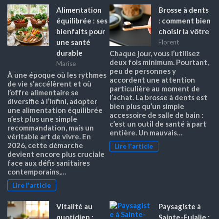
Alimentation
Brosse à dents
équilibrée : ses
: comment bien
bienfaits pour
choisir la vôtre
une santé
Florent
durable
Chaque jour, vous l’utilisez
deux fois minimum. Pourtant,
Marise
peu de personnes y
À une époque où les rythmes
accordent une attention
de vie s’accélèrent et où
particulière au moment de
l’offre alimentaire se
l’achat. La brosse à dents est
diversifie à l’infini, adopter
bien plus qu’un simple
une alimentation équilibrée
accessoire de salle de bain :
n’est plus une simple
c’est un outil de santé à part
recommandation, mais un
entière. Un mauvais…
véritable art de vivre. En
2026, cette démarche
Lire l'article
devient encore plus cruciale
face aux défis sanitaires
contemporains,…
Lire l'article
Vitalité au
Paysagiste à
quotidien :
Sainte-Eulalie :