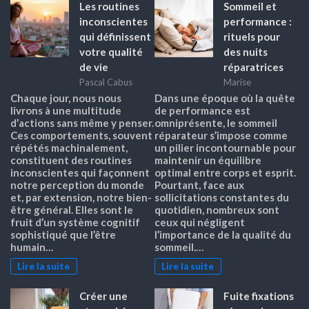
Les routines
Sommeil et
inconscientes
performance :
qui définissent
rituels pour
votre qualité
des nuits
de vie
réparatrices
Pascal Cabus
Marise
Chaque jour, nous nous
Dans une époque où la quête
livrons à une multitude
de performance est
d’actions sans même y penser.
omniprésente, le sommeil
Ces comportements, souvent
réparateur s’impose comme
répétés machinalement,
un pilier incontournable pour
constituent des routines
maintenir un équilibre
inconscientes qui façonnent
optimal entre corps et esprit.
notre perception du monde
Pourtant, face aux
et, par extension, notre bien-
sollicitations constantes du
être général. Elles sont le
quotidien, nombreux sont
fruit d’un système cognitif
ceux qui négligent
sophistiqué que l’être
l’importance de la qualité du
humain…
sommeil.…
Lire la suite
Lire la suite
Créer une
Fuite fixations