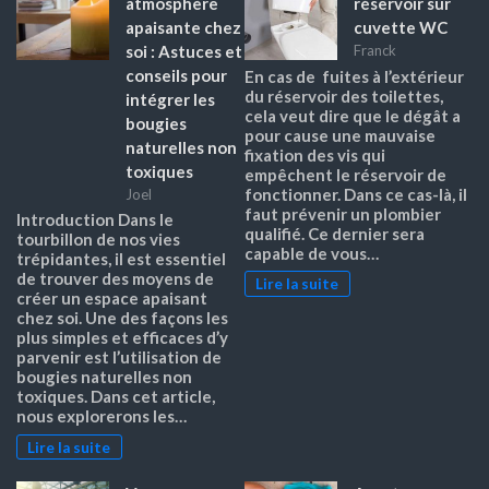
atmosphère
réservoir sur
apaisante chez
cuvette WC
soi : Astuces et
Franck
conseils pour
En cas de fuites à l’extérieur
du réservoir des toilettes,
intégrer les
cela veut dire que le dégât a
bougies
pour cause une mauvaise
naturelles non
fixation des vis qui
toxiques
empêchent le réservoir de
fonctionner. Dans ce cas-là, il
Joel
faut prévenir un plombier
Introduction Dans le
qualifié. Ce dernier sera
tourbillon de nos vies
capable de vous…
trépidantes, il est essentiel
de trouver des moyens de
Lire la suite
créer un espace apaisant
chez soi. Une des façons les
plus simples et efficaces d’y
parvenir est l’utilisation de
bougies naturelles non
toxiques. Dans cet article,
nous explorerons les…
Lire la suite