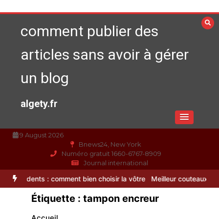
Aller
au
comment publier des
contenu
articles sans avoir à gérer
un blog
algety.fr
9 August 2026
Bnews24, New York
Numéro gratuit 1660-6767-8909
Journal international
s : comment bien choisir la vôtre
Meilleur couteaux de cuisine prof
Étiquette :
tampon encreur
Accueil