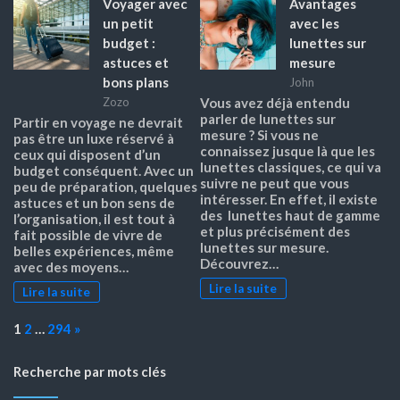
Voyager avec
Avantages
un petit
avec les
budget :
lunettes sur
astuces et
mesure
bons plans
John
Zozo
Vous avez déjà entendu
parler de lunettes sur
Partir en voyage ne devrait
mesure ? Si vous ne
pas être un luxe réservé à
connaissez jusque là que les
ceux qui disposent d’un
lunettes classiques, ce qui va
budget conséquent. Avec un
suivre ne peut que vous
peu de préparation, quelques
intéresser. En effet, il existe
astuces et un bon sens de
des lunettes haut de gamme
l’organisation, il est tout à
et plus précisément des
fait possible de vivre de
lunettes sur mesure.
belles expériences, même
Découvrez…
avec des moyens…
Lire la suite
Lire la suite
Page:
Next
1
2
…
294
»
Recherche par mots clés