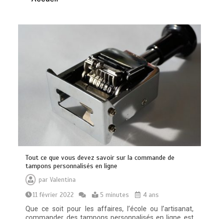
Brosse à dents : comment bien choisir
la vôtre
0
8 minutes
Tout ce que vous devez savoir sur la commande de
tampons personnalisés en ligne
par
Valentina
11 février 2022
5 minutes
4 ans
Vitalité au quotidien : découvrez notre
banc d’essai 2026 des 9 meilleurs
Que ce soit pour les affaires, l’école ou l’artisanat,
compléments d’oméga 3
commander des tampons personnalisés en ligne est