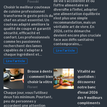
de vie s’accélèrent et où
Povoski
l’offre alimentaire se
Choisir le meilleur couteaux
diversifie à l’infini, adopter
de cuisine professionnel
une alimentation équilibrée
transforme le geste précis du
n’est plus une simple
chef en atout essentiel. Un
recommandation, mais un
couteau adapté améliore la
véritable art de vivre. En
qualité de coupe et garantit
2026, cette démarche
sécurité, efficacité et
devient encore plus cruciale
confort. Les professionnels
face aux défis sanitaires
comme les passionnés
contemporains,…
recherchent des lames
capables de s’adapter à
Lire l'article
chaque ingrédient et…
Lire l'article
Brosse à dents
Vitalité au
: comment bien
quotidien :
choisir la vôtre
découvrez
notre banc
Florent
d’essai 2026
Chaque jour, vous l’utilisez
deux fois minimum. Pourtant,
des 9 meilleurs
peu de personnes y
compléments
accordent une attention