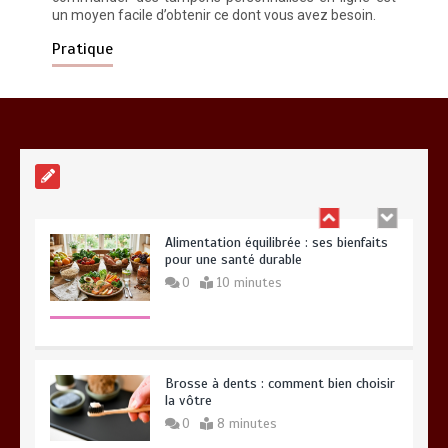
un moyen facile d’obtenir ce dont vous avez besoin.
0
24 minutes
Pratique
Meilleur couteaux de cuisine
professionnel pour affiner vos
préparations
14 minutes
Alimentation équilibrée : ses bienfaits
pour une santé durable
0
10 minutes
Brosse à dents : comment bien choisir
la vôtre
0
8 minutes