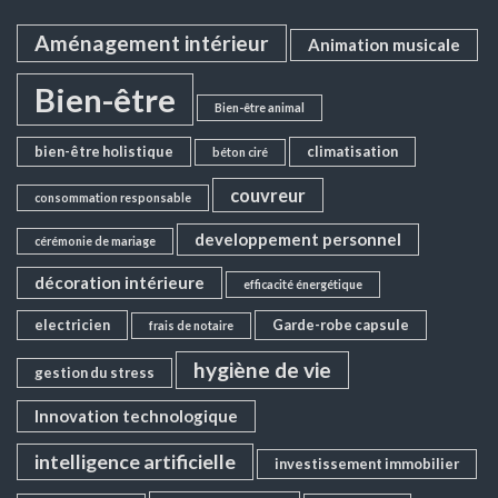
Aménagement intérieur
Animation musicale
Bien-être
Bien-être animal
bien-être holistique
climatisation
béton ciré
couvreur
consommation responsable
developpement personnel
cérémonie de mariage
décoration intérieure
efficacité énergétique
electricien
Garde-robe capsule
frais de notaire
hygiène de vie
gestion du stress
Innovation technologique
intelligence artificielle
investissement immobilier