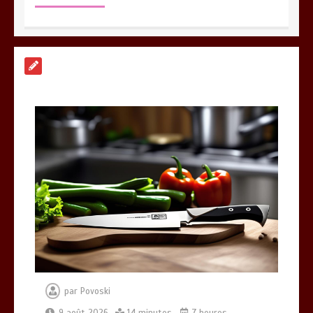
Vitalité au quotidien : découvrez notre
banc d’essai 2026 des 9 meilleurs
compléments d’oméga 3
0
24 minutes
Meilleur couteaux de cuisine
professionnel pour affiner vos
préparations
14 minutes
Alimentation équilibrée : ses bienfaits
pour une santé durable
0
10 minutes
par
Povoski
9 août 2026
14 minutes
7 heures