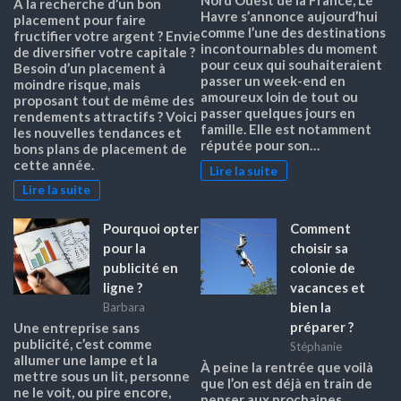
Nord Ouest de la France, Le
À la recherche d’un bon
Havre s’annonce aujourd’hui
placement pour faire
comme l’une des destinations
fructifier votre argent ? Envie
incontournables du moment
de diversifier votre capitale ?
pour ceux qui souhaiteraient
Besoin d’un placement à
passer un week-end en
moindre risque, mais
amoureux loin de tout ou
proposant tout de même des
passer quelques jours en
rendements attractifs ? Voici
famille. Elle est notamment
les nouvelles tendances et
réputée pour son…
bons plans de placement de
cette année.
Lire la suite
Lire la suite
Pourquoi opter
Comment
pour la
choisir sa
publicité en
colonie de
ligne ?
vacances et
bien la
Barbara
préparer ?
Une entreprise sans
publicité, c’est comme
Stéphanie
allumer une lampe et la
À peine la rentrée que voilà
mettre sous un lit, personne
que l’on est déjà en train de
ne le voit, ou pire encore,
penser aux prochaines