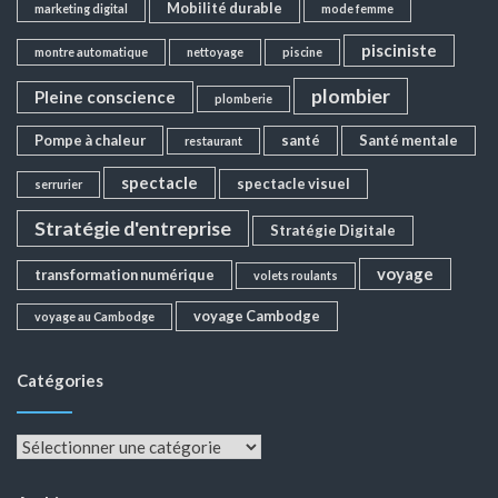
Mobilité durable
marketing digital
mode femme
pisciniste
montre automatique
nettoyage
piscine
plombier
Pleine conscience
plomberie
Pompe à chaleur
santé
Santé mentale
restaurant
spectacle
spectacle visuel
serrurier
Stratégie d'entreprise
Stratégie Digitale
voyage
transformation numérique
volets roulants
voyage Cambodge
voyage au Cambodge
Catégories
Catégories