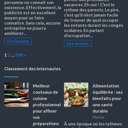
personne ne connait son
vacances. Eh oui ! C’est le
existence. Effectivement, la
rythme des parents. Le pire,
publicité est en excellent
c’est qu’il n’est jamais facile
moyen pour se faire
de trouver de quoi occuper
connaitre. Sans cela, aucune
les enfants durant les congés
entreprise ne pourra
scolaires. En parlant
améliorer…
d’occupation…
Lire la suite
Lire la suite
Page:
Next
1
2
…
294
»
Classement des internautes
Meilleur
Alimentation
couteaux de
équilibrée : ses
cuisine
bienfaits pour
professionnel
une santé
pour affiner
durable
vos
Marise
préparations
À une époque où les rythmes