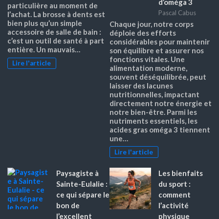
d’oméga 3
particulière au moment de
Pascal Cabus
l’achat. La brosse à dents est
bien plus qu’un simple
Chaque jour, notre corps
accessoire de salle de bain :
déploie des efforts
c’est un outil de santé à part
considérables pour maintenir
entière. Un mauvais…
son équilibre et assurer nos
fonctions vitales. Une
Lire l'article
alimentation moderne,
souvent déséquilibrée, peut
laisser des lacunes
nutritionnelles, impactant
directement notre énergie et
notre bien-être. Parmi les
nutriments essentiels, les
acides gras oméga 3 tiennent
une…
Lire l'article
Paysagiste à
Les bienfaits
Sainte-Eulalie :
du sport :
ce qui sépare le
comment
bon de
l’activité
l’excellent
physique