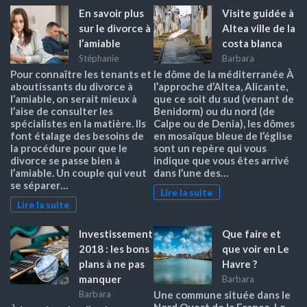
En savoir plus
Visite guidée à
sur le divorce à
Altea ville de la
l’amiable
costa blanca
Stéphanie
Barbara
Pour connaître les tenants et
le dôme de la méditerranée À
aboutissants du divorce à
l’approche d’Altea, Alicante,
l’amiable, on serait mieux à
que ce soit du sud (venant de
l’aise de consulter les
Benidorm) ou du nord (de
spécialistes en la matière. Ils
Calpe ou de Denia), les dômes
font étalage des besoins de
en mosaïque bleue de l’église
la procédure pour que le
sont un repère qui vous
divorce se passe bien à
indique que vous êtes arrivé
l’amiable. Un couple qui veut
dans l’une des…
se séparer…
Lire la suite
Lire la suite
Investissement
Que faire et
2018 : les bons
que voir en Le
plans à ne pas
Havre ?
manquer
Barbara
Barbara
Une commune située dans le