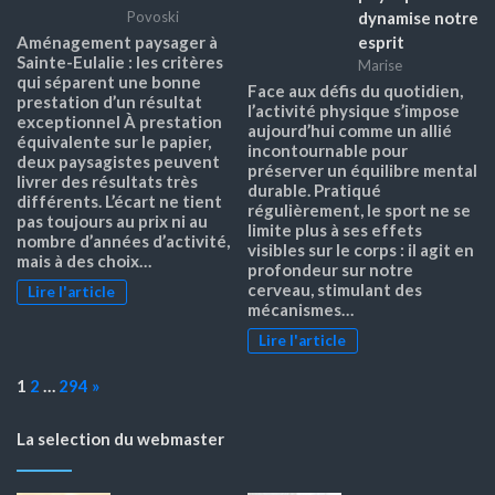
dynamise notre
Povoski
esprit
Aménagement paysager à
Sainte-Eulalie : les critères
Marise
qui séparent une bonne
Face aux défis du quotidien,
prestation d’un résultat
l’activité physique s’impose
exceptionnel À prestation
aujourd’hui comme un allié
équivalente sur le papier,
incontournable pour
deux paysagistes peuvent
préserver un équilibre mental
livrer des résultats très
durable. Pratiqué
différents. L’écart ne tient
régulièrement, le sport ne se
pas toujours au prix ni au
limite plus à ses effets
nombre d’années d’activité,
visibles sur le corps : il agit en
mais à des choix…
profondeur sur notre
cerveau, stimulant des
Lire l'article
mécanismes…
Lire l'article
Page:
Next
1
2
…
294
»
La selection du webmaster