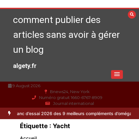
Aller
au
comment publier des
contenu
articles sans avoir à gérer
un blog
algety.fr
9 August 2026
Bnews24, New York
Numéro gratuit 1660-6767-8909
Journal international
essai 2026 des 9 meilleurs compléments d’oméga 3
Alimentation équi
Étiquette :
Yacht
Accueil