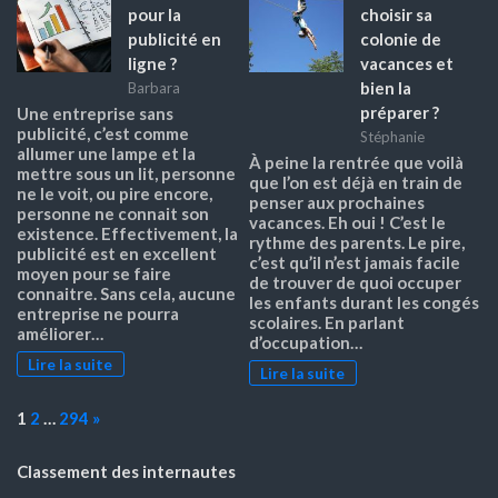
pour la
choisir sa
publicité en
colonie de
ligne ?
vacances et
bien la
Barbara
préparer ?
Une entreprise sans
publicité, c’est comme
Stéphanie
allumer une lampe et la
À peine la rentrée que voilà
mettre sous un lit, personne
que l’on est déjà en train de
ne le voit, ou pire encore,
penser aux prochaines
personne ne connait son
vacances. Eh oui ! C’est le
existence. Effectivement, la
rythme des parents. Le pire,
publicité est en excellent
c’est qu’il n’est jamais facile
moyen pour se faire
de trouver de quoi occuper
connaitre. Sans cela, aucune
les enfants durant les congés
entreprise ne pourra
scolaires. En parlant
améliorer…
d’occupation…
Lire la suite
Lire la suite
Page:
Next
1
2
…
294
»
Classement des internautes