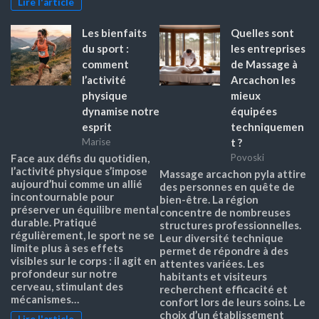
Lire l'article
Les bienfaits
Quelles sont
du sport :
les entreprises
comment
de Massage à
l’activité
Arcachon les
physique
mieux
dynamise notre
équipées
esprit
techniquemen
t ?
Marise
Face aux défis du quotidien,
Povoski
l’activité physique s’impose
Massage arcachon pyla attire
aujourd’hui comme un allié
des personnes en quête de
incontournable pour
bien-être. La région
préserver un équilibre mental
concentre de nombreuses
durable. Pratiqué
structures professionnelles.
régulièrement, le sport ne se
Leur diversité technique
limite plus à ses effets
permet de répondre à des
visibles sur le corps : il agit en
attentes variées. Les
profondeur sur notre
habitants et visiteurs
cerveau, stimulant des
recherchent efficacité et
mécanismes…
confort lors de leurs soins. Le
choix d’un établissement