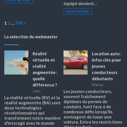
Lire l'article
équipé devient…
Lire l'article
Page:
Next
1
2
…
294
»
La selection du webmaster
Réalité
Location auto :
virtuelle et
infos clés pour
réalité
jeunes
augmentée :
conducteurs
quelle
débutants
différence ?
Marise
John
Les jeunes conducteurs,
souvent fraîchement
La réalité virtuelle (RV) et la
diplômés du permis de
réalité augmentée (RA) sont
conduire, font face à de
deux technologies
nombreux défis lorsqu’ils
révolutionnaires qui
envisagent de louer une
transforment notre manière
voiture. Entre les restrictions
d’interagir avec le monde
d’âge, les frais