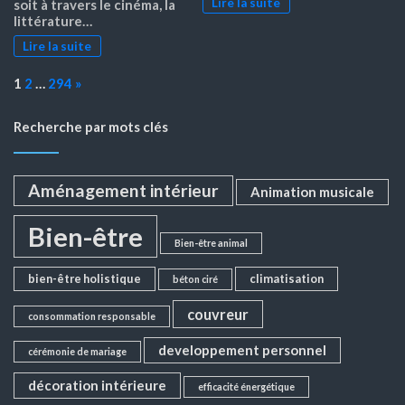
Lire la suite
soit à travers le cinéma, la
littérature…
Lire la suite
Page:
Next
1
2
…
294
»
Recherche par mots clés
Aménagement intérieur
Animation musicale
Bien-être
Bien-être animal
bien-être holistique
climatisation
béton ciré
couvreur
consommation responsable
developpement personnel
cérémonie de mariage
décoration intérieure
efficacité énergétique