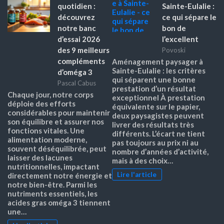
quotidien :
Sainte-Eulalie :
découvrez
ce qui sépare le
notre banc
bon de
d’essai 2026
l’excellent
des 9 meilleurs
Povoski
compléments
Aménagement paysager à
Sainte-Eulalie : les critères
d’oméga 3
qui séparent une bonne
Pascal Cabus
prestation d’un résultat
Chaque jour, notre corps
exceptionnel À prestation
déploie des efforts
équivalente sur le papier,
considérables pour maintenir
deux paysagistes peuvent
son équilibre et assurer nos
livrer des résultats très
fonctions vitales. Une
différents. L’écart ne tient
alimentation moderne,
pas toujours au prix ni au
souvent déséquilibrée, peut
nombre d’années d’activité,
laisser des lacunes
mais à des choix…
nutritionnelles, impactant
Lire l'article
directement notre énergie et
notre bien-être. Parmi les
nutriments essentiels, les
acides gras oméga 3 tiennent
une…