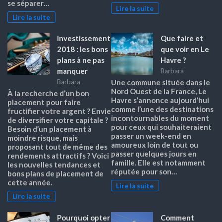
se séparer…
Lire la suite
Lire la suite
Investissement
Que faire et
2018 : les bons
que voir en Le
plans à ne pas
Havre ?
manquer
Barbara
Barbara
Une commune située dans le
Nord Ouest de la France, Le
À la recherche d’un bon
Havre s’annonce aujourd’hui
placement pour faire
comme l’une des destinations
fructifier votre argent ? Envie
incontournables du moment
de diversifier votre capitale ?
pour ceux qui souhaiteraient
Besoin d’un placement à
passer un week-end en
moindre risque, mais
amoureux loin de tout ou
proposant tout de même des
passer quelques jours en
rendements attractifs ? Voici
famille. Elle est notamment
les nouvelles tendances et
réputée pour son…
bons plans de placement de
cette année.
Lire la suite
Lire la suite
Pourquoi opter
Comment