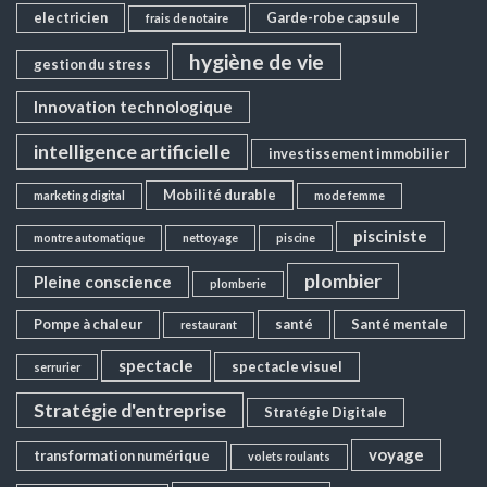
electricien
Garde-robe capsule
frais de notaire
hygiène de vie
gestion du stress
Innovation technologique
intelligence artificielle
investissement immobilier
Mobilité durable
marketing digital
mode femme
pisciniste
montre automatique
nettoyage
piscine
plombier
Pleine conscience
plomberie
Pompe à chaleur
santé
Santé mentale
restaurant
spectacle
spectacle visuel
serrurier
Stratégie d'entreprise
Stratégie Digitale
voyage
transformation numérique
volets roulants