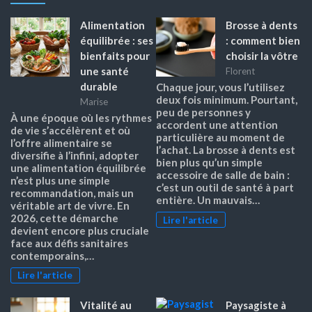
Alimentation
Brosse à dents
équilibrée : ses
: comment bien
bienfaits pour
choisir la vôtre
une santé
Florent
durable
Chaque jour, vous l’utilisez
deux fois minimum. Pourtant,
Marise
peu de personnes y
À une époque où les rythmes
accordent une attention
de vie s’accélèrent et où
particulière au moment de
l’offre alimentaire se
l’achat. La brosse à dents est
diversifie à l’infini, adopter
bien plus qu’un simple
une alimentation équilibrée
accessoire de salle de bain :
n’est plus une simple
c’est un outil de santé à part
recommandation, mais un
entière. Un mauvais…
véritable art de vivre. En
2026, cette démarche
Lire l'article
devient encore plus cruciale
face aux défis sanitaires
contemporains,…
Lire l'article
Vitalité au
Paysagiste à