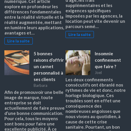
numérique. Cet article
supplémentaires et les
explore en profondeur les
exigences spécifiques
différences fondamentales
imposées par les agences, la
entre la réalité virtuelle et la
location peut vite devenir un
réalité augmentée, mettant
parcours semé…
en lumière leurs applications,
avantages et…
Lire la suite
Lire la suite
5 bonnes
Insomnie
raisons d’offrir
confinement
un carnet
que faire ?
personnalisé à
Joel
ses clients
Les deux confinements
consécutifs ont ébranlé nos
Barbara
rythmes de vie et donc, notre
Afin de promouvoir une belle
horloge biologique. Ces
image de marque, toute
troubles sont en effet une
entreprise se doit
conséquence des
actuellement de faire preuve
nombreuses angoisses que
d’une bonne communication.
nous vivons au quotidien, à
Pour cela, tous les moyens
cause de cette crise
sont bons pour faire une
sanitaire. Pourtant, un bon
excellente publicité. À ce