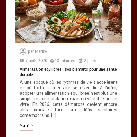
Alimentation équilibrée : ses bienfaits
pour une santé durable
0
10 minutes
par
Marise
7 août 2026
10 minutes
2 jours
Alimentation équilibrée : ses bienfaits pour une santé
durable
Brosse à dents : comment bien choisir
À une époque où les rythmes de vie s’accélèrent
la vôtre
et où l’offre alimentaire se diversifie à l’infini,
0
8 minutes
adopter une alimentation équilibrée n’est plus une
simple recommandation, mais un véritable art de
vivre. En 2026, cette démarche devient encore
plus cruciale face aux défis sanitaires
contemporains, […]
Santé