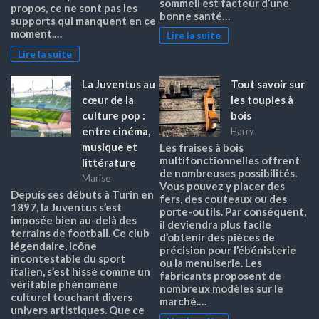
sommeil est facteur d’une
propos, ce ne sont pas les
bonne santé…
supports qui manquent en ce
moment.…
Lire la suite
Lire la suite
La Juventus au
Tout savoir sur
cœur de la
les toupies à
culture pop :
bois
entre cinéma,
Harry
musique et
Les fraises à bois
multifonctionnelles offrent
littérature
de nombreuses possibilités.
Marise
Vous pouvez y placer des
Depuis ses débuts à Turin en
fers, des couteaux ou des
1897, la Juventus s’est
porte-outils. Par conséquent,
imposée bien au-delà des
il deviendra plus facile
terrains de football. Ce club
d’obtenir des pièces de
légendaire, icône
précision pour l’ébénisterie
incontestable du sport
ou la menuiserie. Les
italien, s’est hissé comme un
fabricants proposent de
véritable phénomène
nombreux modèles sur le
culturel touchant divers
marché.…
univers artistiques. Que ce