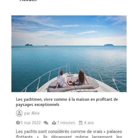
Vitalité au quotidien : découvrez notre
banc d’essai 2026 des 9 meilleurs
compléments d’oméga 3
0
24 minutes
Paysagiste à Sainte-Eulalie : ce qui
Les yachtmen, vivre comme à la maison en profitant de
sépare le bon de l’excellent
paysages exceptionnels
0
6 minutes
par
Aline
5 mai 2022
7 minutes
4 ans
Les yachts sont considérés comme de vrais « palaces
flottants ». Ils dépassent même largement les