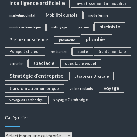
intelligence artificielle
investissement immobilier
Mobilité durable
marketing digital
mode femme
pisciniste
montre automatique
nettoyage
piscine
plombier
Pleine conscience
plomberie
Pompe à chaleur
santé
Santé mentale
restaurant
spectacle
spectacle visuel
serrurier
Stratégie d'entreprise
Stratégie Digitale
voyage
transformation numérique
volets roulants
voyage Cambodge
voyage au Cambodge
Catégories
Catégories