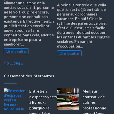
allumer une lampe et la
À peine la rentrée que voilà
mettre sous un lit, personne
que l’on est déjà en train de
ne le voit, ou pire encore,
penser aux prochaines
personne ne connait son
vacances. Eh oui ! C’est le
existence. Effectivement, la
rythme des parents. Le pire,
publicité est en excellent
c’est qu’il n’est jamais facile
moyen pour se faire
de trouver de quoi occuper
connaitre. Sans cela, aucune
les enfants durant les congés
entreprise ne pourra
scolaires. En parlant
améliorer…
d’occupation…
Lire la suite
Lire la suite
Page:
Next
1
2
…
294
»
Classement des internautes
Entretien
Meilleur
d’espaces verts
couteaux de
à Evreux :
cuisine
pourquoi le
professionnel
savoir-faire
pour affiner