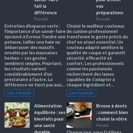
fait la
vos
différence
préparations
Povoski
Povoski
Entretien d’espaces verts :
Choisir le meilleur couteaux
l’importance d’un savoir-faire
de cuisine professionnel
éprouvé à Evreux Tondre une
transforme le geste précis du
pelouse, tailler une haie ou
chef en atout essentiel. Un
débarrasser des massifs
couteau adapté améliore la
envahis par les mauvaises
qualité de coupe et garantit
herbes — ces gestes
sécurité, efficacité et
semblent simples. Pourtant,
confort. Les professionnels
les résultats varient
comme les passionnés
considérablement d’un
recherchent des lames
prestataire à l’autre. La
capables de s’adapter à
différence ne tient pas aux…
chaque ingrédient et…
Lire l'article
Lire l'article
Alimentation
Brosse à dents
équilibrée : ses
: comment bien
bienfaits pour
choisir la vôtre
une santé
Florent
durable
Chaque jour, vous l’utilisez