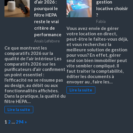
d’air 2026 :
gestion
pourquoi le
locative choisir
filtre HEPA
?
reste le vrai
Fabia
critère de
Vous avez envie de gérer
votre location en direct,
performance
peut-être le faîtes-vous déjà,
Anaïs Lefebvre
et vous recherchez la
Ce que montrent les
meilleure solution de gestion
comparatifs 2026 sur la
pour vous? En effet, gérer
qualité de l’air intérieur Les
seul son bien immobilier peut
comparatifs 2026 sur les
vite sembler compliqué. Il
purificateurs d’air confirment
faut traiter la comptabilité,
un point essentiel :
éditer les documents à
l’efficacité ne se résume pas
envoyer au , faire les…
au design, au débit ou aux
Lire la suite
fonctionnalités affichées.
Dans la pratique, la qualité du
filtre HEPA…
Lire la suite
Page:
Next
1
2
…
294
»