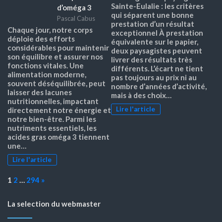
Sainte-Eulalie : les critères
d’oméga 3
qui séparent une bonne
Pascal Cabus
prestation d’un résultat
Chaque jour, notre corps
exceptionnel À prestation
déploie des efforts
équivalente sur le papier,
considérables pour maintenir
deux paysagistes peuvent
son équilibre et assurer nos
livrer des résultats très
fonctions vitales. Une
différents. L’écart ne tient
alimentation moderne,
pas toujours au prix ni au
souvent déséquilibrée, peut
nombre d’années d’activité,
laisser des lacunes
mais à des choix…
nutritionnelles, impactant
Lire l'article
directement notre énergie et
notre bien-être. Parmi les
nutriments essentiels, les
acides gras oméga 3 tiennent
une…
Lire l'article
Page:
Next
1
2
…
294
»
La selection du webmaster