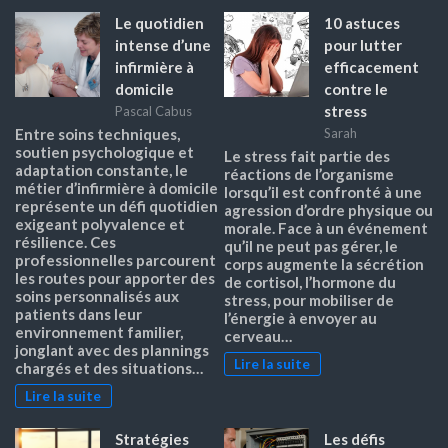
Le quotidien
10 astuces
intense d’une
pour lutter
infirmière à
efficacement
domicile
contre le
stress
Pascal Cabus
Entre soins techniques,
Sarah
soutien psychologique et
Le stress fait partie des
adaptation constante, le
réactions de l’organisme
métier d’infirmière à domicile
lorsqu’il est confronté à une
représente un défi quotidien
agression d’ordre physique ou
exigeant polyvalence et
morale. Face à un événement
résilience. Ces
qu’il ne peut pas gérer, le
professionnelles parcourent
corps augmente la sécrétion
les routes pour apporter des
de cortisol, l’hormone du
soins personnalisés aux
stress, pour mobiliser de
patients dans leur
l’énergie à envoyer au
environnement familier,
cerveau…
jonglant avec des plannings
Lire la suite
chargés et des situations…
Lire la suite
Stratégies
Les défis