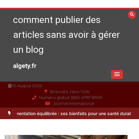
Aller
au
comment publier des
contenu
articles sans avoir à gérer
un blog
algety.fr
10 August 2026
Bnews24, New York
Numéro gratuit 1660-6767-8909
Journal international
tion équilibrée : ses bienfaits pour une santé durable
Entretien d’e