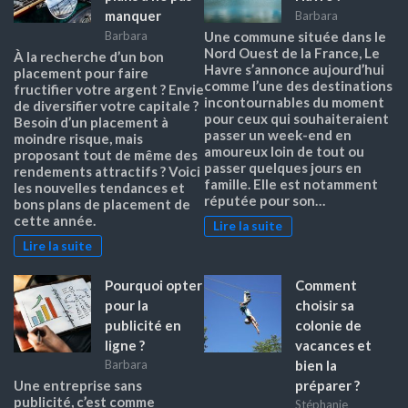
manquer
Barbara
Barbara
Une commune située dans le
Nord Ouest de la France, Le
À la recherche d’un bon
Havre s’annonce aujourd’hui
placement pour faire
comme l’une des destinations
fructifier votre argent ? Envie
incontournables du moment
de diversifier votre capitale ?
pour ceux qui souhaiteraient
Besoin d’un placement à
passer un week-end en
moindre risque, mais
amoureux loin de tout ou
proposant tout de même des
passer quelques jours en
rendements attractifs ? Voici
famille. Elle est notamment
les nouvelles tendances et
réputée pour son…
bons plans de placement de
cette année.
Lire la suite
Lire la suite
Pourquoi opter
Comment
pour la
choisir sa
publicité en
colonie de
ligne ?
vacances et
bien la
Barbara
préparer ?
Une entreprise sans
publicité, c’est comme
Stéphanie