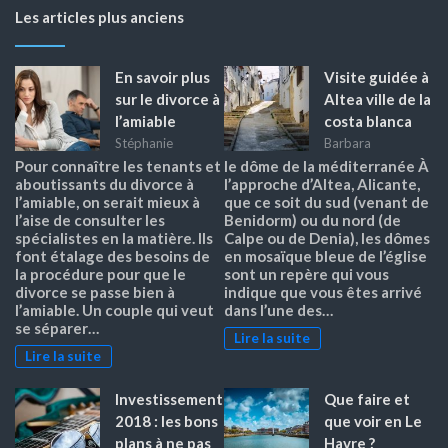
Les articles plus anciens
En savoir plus
Visite guidée à
sur le divorce à
Altea ville de la
l’amiable
costa blanca
Stéphanie
Barbara
Pour connaître les tenants et
le dôme de la méditerranée À
aboutissants du divorce à
l’approche d’Altea, Alicante,
l’amiable, on serait mieux à
que ce soit du sud (venant de
l’aise de consulter les
Benidorm) ou du nord (de
spécialistes en la matière. Ils
Calpe ou de Denia), les dômes
font étalage des besoins de
en mosaïque bleue de l’église
la procédure pour que le
sont un repère qui vous
divorce se passe bien à
indique que vous êtes arrivé
l’amiable. Un couple qui veut
dans l’une des…
se séparer…
Lire la suite
Lire la suite
Investissement
Que faire et
2018 : les bons
que voir en Le
plans à ne pas
Havre ?