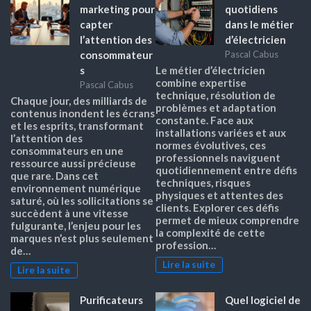
marketing pour
quotidiens
capter
dans le métier
l’attention des
d’électricien
consommateur
Pascal Cabus
s
Le métier d’électricien
combine expertise
Pascal Cabus
technique, résolution de
Chaque jour, des milliards de
problèmes et adaptation
contenus inondent les écrans
constante. Face aux
et les esprits, transformant
installations variées et aux
l’attention des
normes évolutives, ces
consommateurs en une
professionnels naviguent
ressource aussi précieuse
quotidiennement entre défis
que rare. Dans cet
techniques, risques
environnement numérique
physiques et attentes des
saturé, où les sollicitations se
clients. Explorer ces défis
succèdent à une vitesse
permet de mieux comprendre
fulgurante, l’enjeu pour les
la complexité de cette
marques n’est plus seulement
profession…
de…
Lire la suite
Lire la suite
Purificateurs
Quel logiciel de