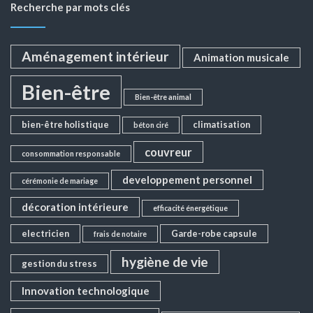
Recherche par mots clés
Aménagement intérieur
Animation musicale
Bien-être
Bien-être animal
bien-être holistique
climatisation
béton ciré
couvreur
consommation responsable
developpement personnel
cérémonie de mariage
décoration intérieure
efficacité énergétique
electricien
Garde-robe capsule
frais de notaire
hygiène de vie
gestion du stress
Innovation technologique