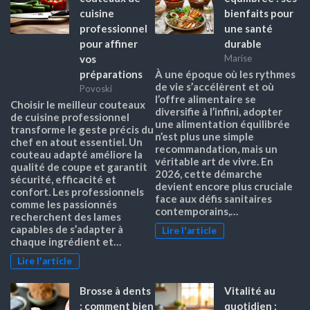
cuisine
bienfaits pour
professionnel
une santé
pour affiner
durable
vos
Marise
préparations
À une époque où les rythmes
de vie s’accélèrent et où
Povoski
l’offre alimentaire se
Choisir le meilleur couteaux
diversifie à l’infini, adopter
de cuisine professionnel
une alimentation équilibrée
transforme le geste précis du
n’est plus une simple
chef en atout essentiel. Un
recommandation, mais un
couteau adapté améliore la
véritable art de vivre. En
qualité de coupe et garantit
2026, cette démarche
sécurité, efficacité et
devient encore plus cruciale
confort. Les professionnels
face aux défis sanitaires
comme les passionnés
contemporains,…
recherchent des lames
capables de s’adapter à
Lire l'article
chaque ingrédient et…
Lire l'article
Brosse à dents
Vitalité au
: comment bien
quotidien :