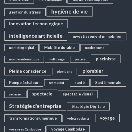
hygiène de vie
gestion du stress
Innovation technologique
intelligence artificielle
investissement immobilier
Mobilité durable
marketing digital
mode femme
pisciniste
montre automatique
nettoyage
piscine
plombier
Pleine conscience
plomberie
Pompe à chaleur
santé
Santé mentale
restaurant
spectacle
spectacle visuel
serrurier
Stratégie d'entreprise
Stratégie Digitale
voyage
transformation numérique
volets roulants
voyage Cambodge
voyage au Cambodge