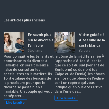
Les articles plus anciens
En savoir plus
Visite guidée à
sur le divorce à
Altea ville de la
l’amiable
costa blanca
Stéphanie
Barbara
Pour connaître les tenants et
le dôme de la méditerranée À
aboutissants du divorce à
l’approche d’Altea, Alicante,
l’amiable, on serait mieux à
que ce soit du sud (venant de
l’aise de consulter les
Benidorm) ou du nord (de
spécialistes en la matière. Ils
Calpe ou de Denia), les dômes
font étalage des besoins de
en mosaïque bleue de l’église
la procédure pour que le
sont un repère qui vous
divorce se passe bien à
indique que vous êtes arrivé
l’amiable. Un couple qui veut
dans l’une des…
se séparer…
Lire la suite
Lire la suite