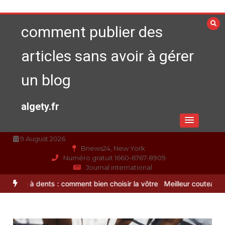
Aller
au
comment publier des
contenu
articles sans avoir à gérer
un blog
algety.fr
9 August 2026
Bnews24, New York
Numéro gratuit 1660-6767-8909
Journal international
 dents : comment bien choisir la vôtre
Meilleur couteaux de cuisine