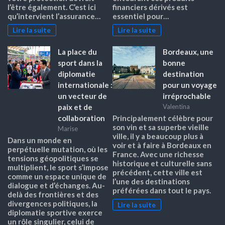
l’être également. C’est ici
financiers dérivés est
qu’intervient l’assurance…
essentiel pour…
Lire la suite
Lire la suite
La place du
Bordeaux, une
sport dans la
bonne
diplomatie
destination
internationale :
pour un voyage
un vecteur de
irréprochable
paix et de
Valentina
collaboration
Principalement célèbre pour
son vin et sa superbe vieille
Marise
ville, il y a beaucoup plus à
Dans un monde en
voir et à faire à Bordeaux en
perpétuelle mutation, où les
France. Avec une richesse
tensions géopolitiques se
historique et culturelle sans
multiplient, le sport s’impose
précédent, cette ville est
comme un espace unique de
l’une des destinations
dialogue et d’échanges. Au-
préférées dans tout le pays.
delà des frontières et des
divergences politiques, la
Lire la suite
diplomatie sportive exerce
un rôle singulier, celui de