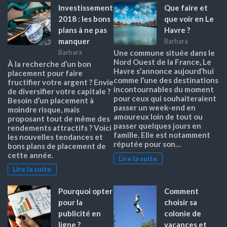
Investissement
Que faire et
2018 : les bons
que voir en Le
plans à ne pas
Havre ?
manquer
Barbara
Barbara
Une commune située dans le
Nord Ouest de la France, Le
À la recherche d’un bon
Havre s’annonce aujourd’hui
placement pour faire
comme l’une des destinations
fructifier votre argent ? Envie
incontournables du moment
de diversifier votre capitale ?
pour ceux qui souhaiteraient
Besoin d’un placement à
passer un week-end en
moindre risque, mais
amoureux loin de tout ou
proposant tout de même des
passer quelques jours en
rendements attractifs ? Voici
famille. Elle est notamment
les nouvelles tendances et
réputée pour son…
bons plans de placement de
cette année.
Lire la suite
Lire la suite
Pourquoi opter
Comment
pour la
choisir sa
publicité en
colonie de
ligne ?
vacances et