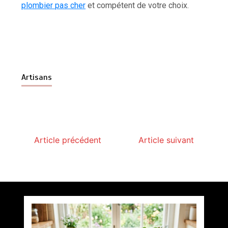
plombier pas cher
et compétent de votre choix.
Artisans
Article précédent
Article suivant
Paysagiste à Sainte-Eulalie : ce qui sépare le bon
de l’excellent
par
Povoski
5 août 2026
6 minutes
4 jours