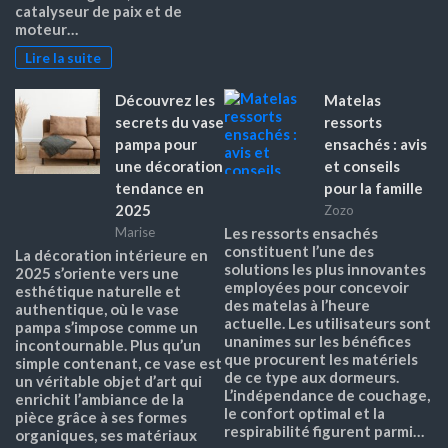
catalyseur de paix et de
moteur…
Lire la suite
Découvrez les
Matelas
secrets du vase
ressorts
pampa pour
ensachés : avis
une décoration
et conseils
tendance en
pour la famille
2025
Zozo
Marise
Les ressorts ensachés
constituent l’une des
La décoration intérieure en
solutions les plus innovantes
2025 s’oriente vers une
employées pour concevoir
esthétique naturelle et
des matelas à l’heure
authentique, où le vase
actuelle. Les utilisateurs sont
pampa s’impose comme un
unanimes sur les bénéfices
incontournable. Plus qu’un
que procurent les matériels
simple contenant, ce vase est
de ce type aux dormeurs.
un véritable objet d’art qui
L’indépendance de couchage,
enrichit l’ambiance de la
le confort optimal et la
pièce grâce à ses formes
respirabilité figurent parmi…
organiques, ses matériaux