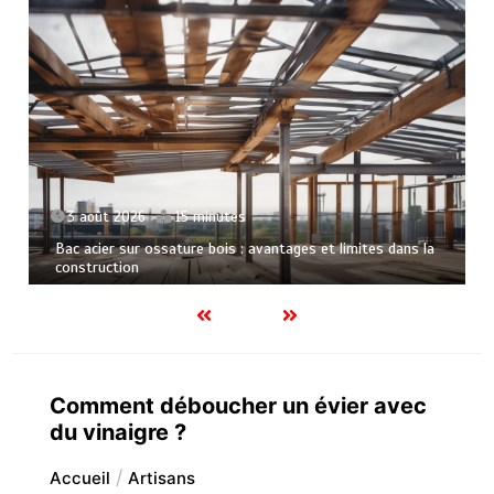
nutes
2 août 2026
12 minut
ois : avantages et limites dans la
Paysagiste mont de marsan
sur mesure
Comment déboucher un évier avec
du vinaigre ?
Accueil
Artisans