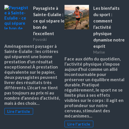
Paysagiste à
Les bienfaits
Sainte-Eulalie :
du sport :
ce qui sépare le
comment
bon de
l’activité
l’excellent
physique
dynamise notre
Povoski
esprit
Aménagement paysager à
Sainte-Eulalie : les critères
Marise
qui séparent une bonne
Face aux défis du quotidien,
prestation d’un résultat
l’activité physique s’impose
exceptionnel À prestation
aujourd’hui comme un allié
équivalente sur le papier,
incontournable pour
deux paysagistes peuvent
préserver un équilibre mental
livrer des résultats très
durable. Pratiqué
différents. L’écart ne tient
régulièrement, le sport ne se
pas toujours au prix ni au
limite plus à ses effets
nombre d’années d’activité,
visibles sur le corps : il agit en
mais à des choix…
profondeur sur notre
cerveau, stimulant des
Lire l'article
mécanismes…
Lire l'article