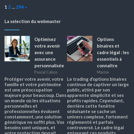
Page:
Next
1
2
…
294
»
La selection du webmaster
Optimisez
Options
votre avenir
binaires et
avec une
cadre légal : les
assurance
essentiels à
personnalisée
connaître
Pascal Cabus
Marise
Protéger votre avenir, votre
Le trading d’options binaires
famille et votre patrimoine
continue de captiver un large
est une préoccupation
public, attiré par son
majeure pour beaucoup. Dans
apparente simplicité et ses
un monde où les situations
profits rapides. Cependant,
personnelles et
derrière cette fenêtre
professionnelles évoluent
séduisante se cache un
constamment, une solution
univers complexe, fortement
générique ne suffit plus. Vos
réglementé et parfois
besoins sont uniques, et
controversé. Le cadre légal
votre protection devrait
entourant ces produits