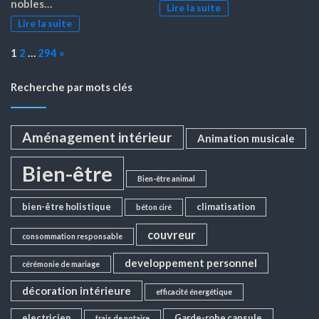
nobles…
Lire la suite
Lire la suite
Page:
Next
1
2
…
294
»
Recherche par mots clés
Aménagement intérieur
Animation musicale
Bien-être
Bien-être animal
bien-être holistique
climatisation
béton ciré
couvreur
consommation responsable
developpement personnel
cérémonie de mariage
décoration intérieure
efficacité énergétique
electricien
Garde-robe capsule
frais de notaire