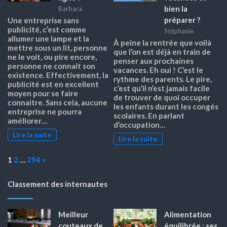
bien la
Barbara
préparer ?
Une entreprise sans
publicité, c’est comme
Stéphanie
allumer une lampe et la
À peine la rentrée que voilà
mettre sous un lit, personne
que l’on est déjà en train de
ne le voit, ou pire encore,
penser aux prochaines
personne ne connait son
vacances. Eh oui ! C’est le
existence. Effectivement, la
rythme des parents. Le pire,
publicité est en excellent
c’est qu’il n’est jamais facile
moyen pour se faire
de trouver de quoi occuper
connaitre. Sans cela, aucune
les enfants durant les congés
entreprise ne pourra
scolaires. En parlant
améliorer…
d’occupation…
Lire la suite
Lire la suite
Page:
Next
1
2
…
294
»
Classement des internautes
Meilleur
Alimentation
couteaux de
équilibrée : ses