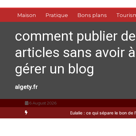
Aller
au
Maison
Pratique
Bons plans
Touris
contenu
comment publier de
articles sans avoir à
gérer un blog
algety.fr
6 August 2026
ste à Sainte-Eulalie : ce qui sépare le bon de l’excellent
Les bienfa