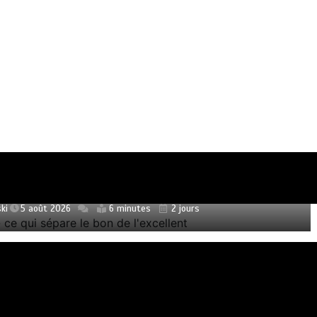
ulalie : ce qui sépare le bon de l’excellent
ki
5 août 2026
6 minutes
2 jours