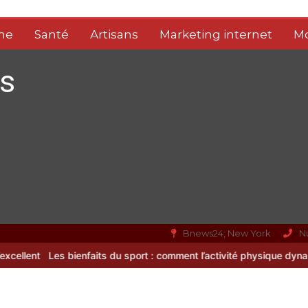
me
Santé
Artisans
Marketing internet
M
s
Bnews24, New York
N
its du sport : comment l’activité physique dynamise notre esprit
Vi