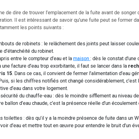
me de dire de trouver l’emplacement de la fuite avant de songer 
ration. Il est intéressant de savoir qu’une fuite peut se former d
otamment les points suivants :
mbouts de robinets : le relâchement des joints peut laisser couler
e d’étanchéité du robinet.
pris entre le compteur d’eau et la
maison
: dès le constat d’un
 une facture d’eau trop exorbitante, il faut se lancer dans la
rech
ris 15
. Dans ce cas, il convient de fermer l’alimentation d’eau gé
Puis, si les chiffres notifiés ont changé considérablement, c’est 
tive d’eau dans votre logement.
sécurité du chauffe-eau : dès le moindre sifflement au niveau d
re ballon d’eau chaude, c’est la présence réelle d’un écoulement
.
 toilettes : dès qu’il y a la moindre présence de fuite dans un WC,
ervoir d’eau et mettre tout en œuvre pour entendre le bruit d’un év