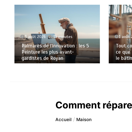
3 août 2026
15 minutes
1 août 
Palmarès de l’innovation : les 5
Tout co
Peinture les plus avant-
ce que
gardistes de Royan
le bâti
Comment réparer
Accueil
Maison