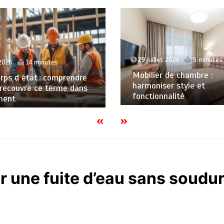
29 juillet 2026
5 minutes
2026
14 minutes
Mobilier de chambre :
rps d état : comprendre
harmoniser style et
 recouvre ce terme dans
fonctionnalité
ment
 une fuite d’eau sans soudur