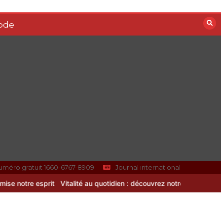
ode
uméro gratuit 1660-6767-8909
Journal international
talité au quotidien : découvrez notre banc d’essai 2026 des 9 meil