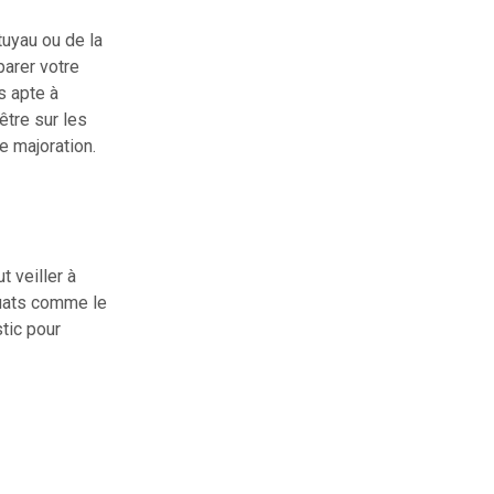
tuyau ou de la
parer votre
s apte à
être sur les
e majoration.
t veiller à
équats comme le
stic pour