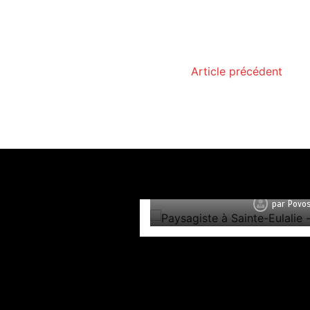
Article précédent
Paysagiste à Sainte-E
par
Povos