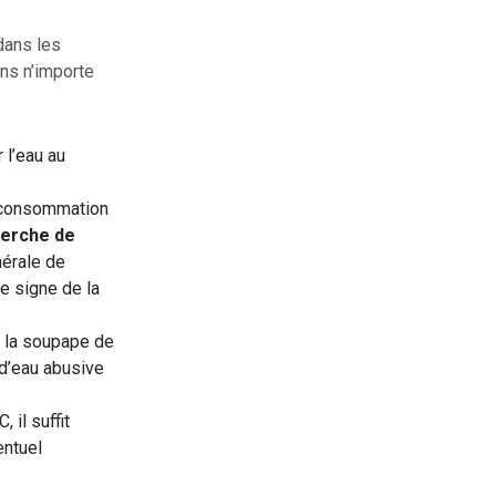
dans les
ans n’importe
 l’eau au
e consommation
erche de
nérale de
le signe de la
e la soupape de
 d’eau abusive
 il suffit
entuel