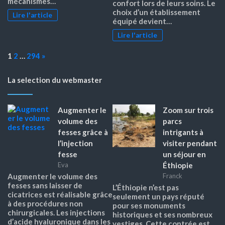
mécanismes…
confort lors de leurs soins. Le
choix d’un établissement
Lire l'article
équipé devient…
Lire l'article
Page:
Next
1
2
…
294
»
La selection du webmaster
Augmenter le
Zoom sur trois
volume des
parcs
fesses grâce à
intrigants à
l’injection
visiter pendant
fesse
un séjour en
Éthiopie
Eva
Augmenter le volume des
Franck
fesses sans laisser de
L’Éthiopie n’est pas
cicatrices est réalisable grâce
seulement un pays réputé
à des procédures non
pour ses monuments
chirurgicales. Les injections
historiques et ses nombreux
d’acide hyaluronique dans les
vestiges. Cette contrée est