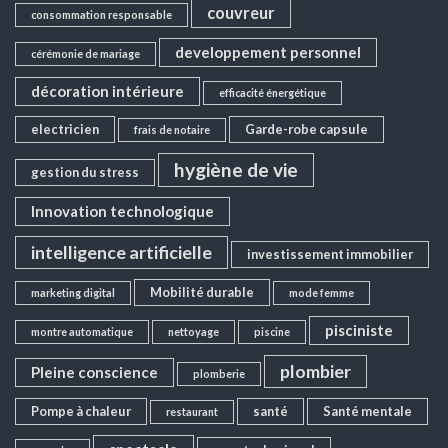
couvreur
consommation responsable
developpement personnel
cérémonie de mariage
décoration intérieure
efficacité énergétique
electricien
Garde-robe capsule
frais de notaire
hygiène de vie
gestion du stress
Innovation technologique
intelligence artificielle
investissement immobilier
Mobilité durable
marketing digital
mode femme
pisciniste
montre automatique
nettoyage
piscine
plombier
Pleine conscience
plomberie
Pompe à chaleur
santé
Santé mentale
restaurant