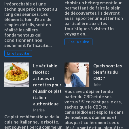
choisir un hébergement leur
irréprochable et une
permettant de faire le plein
technique précise tout au
de découvertes. Ils devront
long des séances. Ces
aussi apporter une attention
éléments, loin d’être de
particulière aux sites
simples détails, sont en
touristiques à visiter. Un
réalité les piliers
voyage en…
fondamentaux qui
conditionnent non
Lire la suite
seulement l’efficacité…
Lire la suite
Le véritable
Quels sont les
risotto :
bienfaits du
astuces et
CBD ?
recettes pour
John
réussir ce plat
Vous avez déjà entendu
parler du CBD et de ses
italien
vertus ? Si ce n’est pas le cas,
authentique
sachez que le CBD ou
Marise
cannabidiol est exploité dans
Ce plat emblématique de la
de nombreux domaines et
cuisine italienne, le risotto,
plus particulièrement ceux
est souvent perçu comme un
liés à la santé et au bien-être.