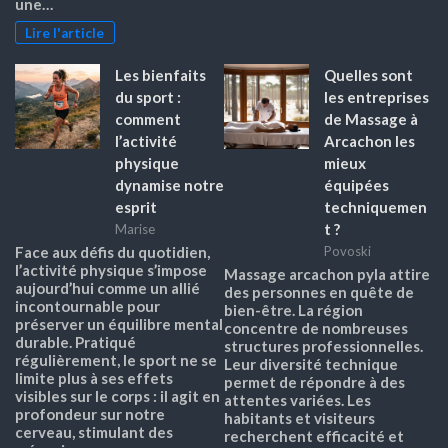
une…
Lire l'article
Les bienfaits
Quelles sont
du sport :
les entreprises
comment
de Massage à
l’activité
Arcachon les
physique
mieux
dynamise notre
équipées
esprit
techniquemen
t ?
Marise
Face aux défis du quotidien,
Povoski
l’activité physique s’impose
Massage arcachon pyla attire
aujourd’hui comme un allié
des personnes en quête de
incontournable pour
bien-être. La région
préserver un équilibre mental
concentre de nombreuses
durable. Pratiqué
structures professionnelles.
régulièrement, le sport ne se
Leur diversité technique
limite plus à ses effets
permet de répondre à des
visibles sur le corps : il agit en
attentes variées. Les
profondeur sur notre
habitants et visiteurs
cerveau, stimulant des
recherchent efficacité et