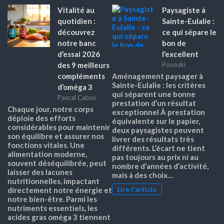
Vitalité au
Paysagiste à
quotidien :
Sainte-Eulalie :
découvrez
ce qui sépare le
notre banc
bon de
d’essai 2026
l’excellent
des 9 meilleurs
Povoski
compléments
Aménagement paysager à
Sainte-Eulalie : les critères
d’oméga 3
qui séparent une bonne
Pascal Cabus
prestation d’un résultat
Chaque jour, notre corps
exceptionnel À prestation
déploie des efforts
équivalente sur le papier,
considérables pour maintenir
deux paysagistes peuvent
son équilibre et assurer nos
livrer des résultats très
fonctions vitales. Une
différents. L’écart ne tient
alimentation moderne,
pas toujours au prix ni au
souvent déséquilibrée, peut
nombre d’années d’activité,
laisser des lacunes
mais à des choix…
nutritionnelles, impactant
Lire l'article
directement notre énergie et
notre bien-être. Parmi les
nutriments essentiels, les
acides gras oméga 3 tiennent