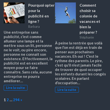
Pourquoi opter
Comment
pour la
choisir sa
publicité en
colonie de
ligne ?
vacances et
bien la
Barbara
préparer ?
Une entreprise sans
publicité, c’est comme
Stéphanie
allumer une lampe et la
À peine la rentrée que voilà
mettre sous un lit, personne
que l’on est déjà en train de
ne le voit, ou pire encore,
penser aux prochaines
personne ne connait son
vacances. Eh oui ! C’est le
existence. Effectivement, la
rythme des parents. Le pire,
publicité est en excellent
c’est qu’il n’est jamais facile
moyen pour se faire
de trouver de quoi occuper
connaitre. Sans cela, aucune
les enfants durant les congés
entreprise ne pourra
scolaires. En parlant
améliorer…
d’occupation…
Lire la suite
Lire la suite
Page:
Next
1
2
…
294
»