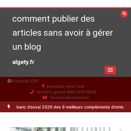
Aller
au
comment publier des
contenu
articles sans avoir à gérer
un blog
algety.fr
8 August 2026
Bnews24, New York
Numéro gratuit 1660-6767-8909
Journal international
c d’essai 2026 des 9 meilleurs compléments d’oméga 3
Alimentation 