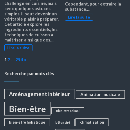
challenge en cuisine, mais
Cependant, pour extraire la
avec quelques astuces
substance,…
simples, il peut devenir un
Lire la suite
véritable plaisir à préparer.
Cet article explore les
ingrédients essentiels, les
techniques de cuisson à
maîtriser, ainsi que des…
Lire la suite
Page:
Next
1
2
…
294
»
Recherche par mots clés
Aménagement intérieur
Animation musicale
Bien-être
Bien-être animal
bien-être holistique
climatisation
béton ciré