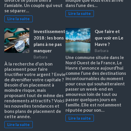
divorce se passe bien à
indique que vous êtes arrivé
l’amiable. Un couple qui veut
dans l’une des…
se séparer…
Lire la suite
Lire la suite
Investissement
Que faire et
2018 : les bons
que voir en Le
plans à ne pas
Havre ?
manquer
Barbara
Barbara
Une commune située dans le
Nord Ouest de la France, Le
À la recherche d’un bon
Havre s’annonce aujourd’hui
placement pour faire
comme l’une des destinations
fructifier votre argent ? Envie
incontournables du moment
de diversifier votre capitale ?
pour ceux qui souhaiteraient
Besoin d’un placement à
passer un week-end en
moindre risque, mais
amoureux loin de tout ou
proposant tout de même des
passer quelques jours en
rendements attractifs ? Voici
famille. Elle est notamment
les nouvelles tendances et
réputée pour son…
bons plans de placement de
cette année.
Lire la suite
Lire la suite