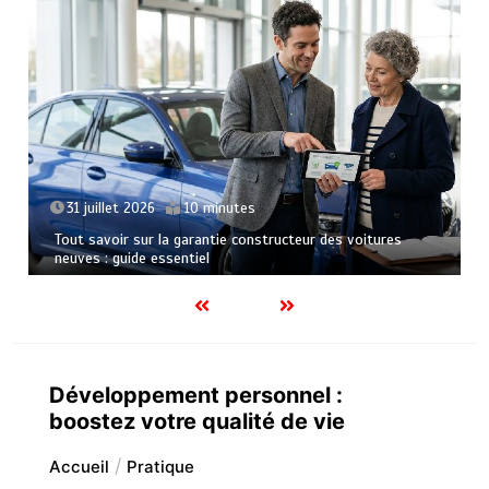
23 juillet 2026
6 m
10 minutes
Le soutien de la cuisine
arantie constructeur des voitures
des grands repas traditi
tiel
Développement personnel :
boostez votre qualité de vie
Accueil
Pratique