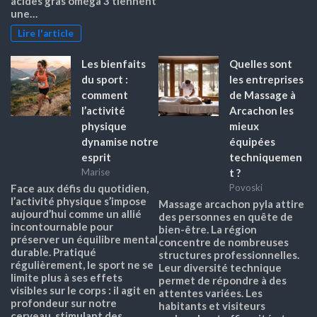
acides gras oméga 3 tiennent
une…
Lire l'article
Les bienfaits
Quelles sont
du sport :
les entreprises
comment
de Massage à
l’activité
Arcachon les
physique
mieux
dynamise notre
équipées
esprit
techniquemen
t ?
Marise
Face aux défis du quotidien,
Povoski
l’activité physique s’impose
Massage arcachon pyla attire
aujourd’hui comme un allié
des personnes en quête de
incontournable pour
bien-être. La région
préserver un équilibre mental
concentre de nombreuses
durable. Pratiqué
structures professionnelles.
régulièrement, le sport ne se
Leur diversité technique
limite plus à ses effets
permet de répondre à des
visibles sur le corps : il agit en
attentes variées. Les
profondeur sur notre
habitants et visiteurs
cerveau, stimulant des