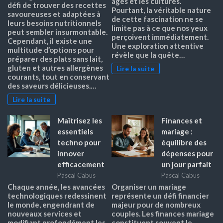
âges et les cultures.
défi de trouver des recettes
Pourtant, la véritable nature
savoureuses et adaptées à
de cette fascination ne se
leurs besoins nutritionnels
limite pas à ce que nos yeux
peut sembler insurmontable.
perçoivent immédiatement.
Cependant, il existe une
Une exploration attentive
multitude d’options pour
révèle que la quête…
préparer des plats sans lait,
gluten et autres allergènes
Lire la suite
courants, tout en conservant
des saveurs délicieuses.…
Lire la suite
Maîtrisez les
Finances et
essentiels
mariage :
techno pour
équilibre des
innover
dépenses pour
efficacement
un jour parfait
Pascal Cabus
Pascal Cabus
Chaque année, les avancées
Organiser un mariage
technologiques redessinent
représente un défi financier
le monde, engendrant de
majeur pour de nombreux
nouveaux services et
couples. Les finances mariage
modifiant profondément les
constituent souvent le