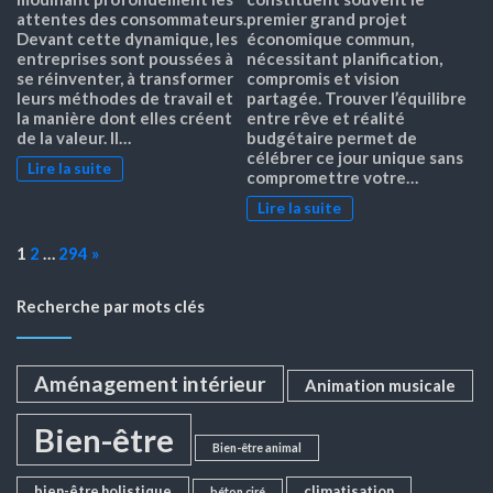
attentes des consommateurs.
premier grand projet
Devant cette dynamique, les
économique commun,
entreprises sont poussées à
nécessitant planification,
se réinventer, à transformer
compromis et vision
leurs méthodes de travail et
partagée. Trouver l’équilibre
la manière dont elles créent
entre rêve et réalité
de la valeur. Il…
budgétaire permet de
célébrer ce jour unique sans
Lire la suite
compromettre votre…
Lire la suite
Page:
Next
1
2
…
294
»
Recherche par mots clés
Aménagement intérieur
Animation musicale
Bien-être
Bien-être animal
bien-être holistique
climatisation
béton ciré