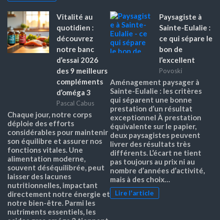
Vitalité au
Paysagiste à
quotidien :
Sainte-Eulalie :
découvrez
ce qui sépare le
notre banc
bon de
d’essai 2026
l’excellent
des 9 meilleurs
Povoski
compléments
Aménagement paysager à
Sainte-Eulalie : les critères
d’oméga 3
qui séparent une bonne
Pascal Cabus
prestation d’un résultat
Chaque jour, notre corps
exceptionnel À prestation
déploie des efforts
équivalente sur le papier,
considérables pour maintenir
deux paysagistes peuvent
son équilibre et assurer nos
livrer des résultats très
fonctions vitales. Une
différents. L’écart ne tient
alimentation moderne,
pas toujours au prix ni au
souvent déséquilibrée, peut
nombre d’années d’activité,
laisser des lacunes
mais à des choix…
nutritionnelles, impactant
Lire l'article
directement notre énergie et
notre bien-être. Parmi les
nutriments essentiels, les