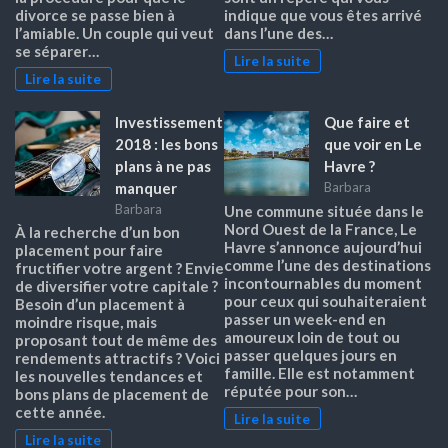
divorce se passe bien à
indique que vous êtes arrivé
l’amiable. Un couple qui veut
dans l’une des…
se séparer…
Lire la suite
Lire la suite
Investissement
Que faire et
2018 : les bons
que voir en Le
plans à ne pas
Havre ?
manquer
Barbara
Barbara
Une commune située dans le
Nord Ouest de la France, Le
À la recherche d’un bon
Havre s’annonce aujourd’hui
placement pour faire
comme l’une des destinations
fructifier votre argent ? Envie
incontournables du moment
de diversifier votre capitale ?
pour ceux qui souhaiteraient
Besoin d’un placement à
passer un week-end en
moindre risque, mais
amoureux loin de tout ou
proposant tout de même des
passer quelques jours en
rendements attractifs ? Voici
famille. Elle est notamment
les nouvelles tendances et
réputée pour son…
bons plans de placement de
cette année.
Lire la suite
Lire la suite