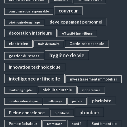
couvreur
consommation responsable
developpement personnel
cérémonie de mariage
décoration intérieure
efficacité énergétique
electricien
Garde-robe capsule
frais de notaire
hygiène de vie
gestion du stress
Innovation technologique
intelligence artificielle
investissement immobilier
Mobilité durable
marketing digital
mode femme
pisciniste
montre automatique
nettoyage
piscine
plombier
Pleine conscience
plomberie
Pompe à chaleur
santé
Santé mentale
restaurant