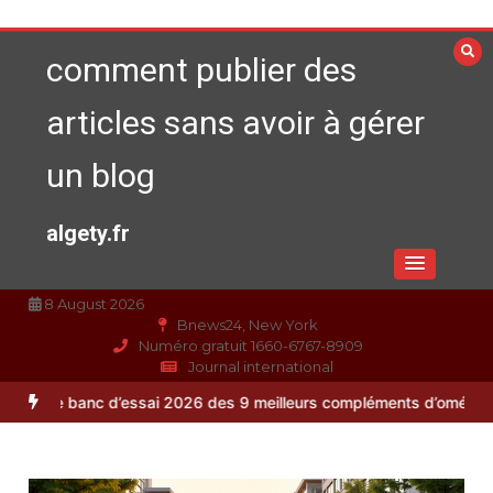
Aller
au
comment publier des
contenu
articles sans avoir à gérer
un blog
algety.fr
8 August 2026
Bnews24, New York
Numéro gratuit 1660-6767-8909
Journal international
c d’essai 2026 des 9 meilleurs compléments d’oméga 3
Alimentation 