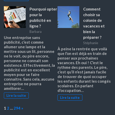
Pourquoi opter
Comment
pour la
choisir sa
publicité en
colonie de
ligne ?
vacances et
bien la
Barbara
préparer ?
Une entreprise sans
publicité, c’est comme
Stéphanie
allumer une lampe et la
À peine la rentrée que voilà
mettre sous un lit, personne
que l’on est déjà en train de
ne le voit, ou pire encore,
penser aux prochaines
personne ne connait son
vacances. Eh oui ! C’est le
existence. Effectivement, la
rythme des parents. Le pire,
publicité est en excellent
c’est qu’il n’est jamais facile
moyen pour se faire
de trouver de quoi occuper
connaitre. Sans cela, aucune
les enfants durant les congés
entreprise ne pourra
scolaires. En parlant
améliorer…
d’occupation…
Lire la suite
Lire la suite
Page:
Next
1
2
…
294
»