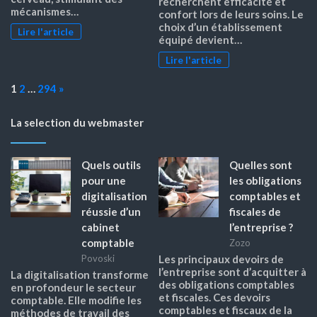
recherchent efficacité et
mécanismes…
confort lors de leurs soins. Le
choix d’un établissement
Lire l'article
équipé devient…
Lire l'article
Page:
Next
1
2
…
294
»
La selection du webmaster
Quels outils
Quelles sont
pour une
les obligations
digitalisation
comptables et
réussie d’un
fiscales de
cabinet
l’entreprise ?
comptable
Zozo
Povoski
Les principaux devoirs de
l’entreprise sont d’acquitter à
La digitalisation transforme
des obligations comptables
en profondeur le secteur
et fiscales. Ces devoirs
comptable. Elle modifie les
comptables et fiscaux de la
méthodes de travail des