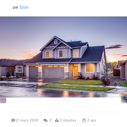
par
Zozo
12 mars 2024
0
5 minutes
2 ans