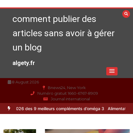
Aller
au
comment publier des
contenu
articles sans avoir à gérer
un blog
algety.fr
8 August 2026
Bnews24, New York
Numéro gratuit 1660-6767-8909
Journal international
eilleurs compléments d’oméga 3
Alimentation équilibrée : ses bienfa