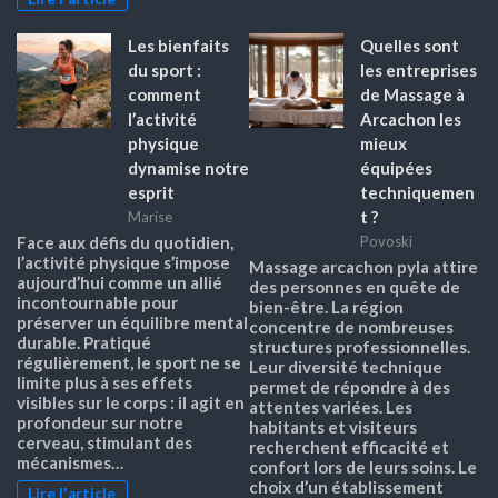
Les bienfaits
Quelles sont
du sport :
les entreprises
comment
de Massage à
l’activité
Arcachon les
physique
mieux
dynamise notre
équipées
esprit
techniquemen
t ?
Marise
Face aux défis du quotidien,
Povoski
l’activité physique s’impose
Massage arcachon pyla attire
aujourd’hui comme un allié
des personnes en quête de
incontournable pour
bien-être. La région
préserver un équilibre mental
concentre de nombreuses
durable. Pratiqué
structures professionnelles.
régulièrement, le sport ne se
Leur diversité technique
limite plus à ses effets
permet de répondre à des
visibles sur le corps : il agit en
attentes variées. Les
profondeur sur notre
habitants et visiteurs
cerveau, stimulant des
recherchent efficacité et
mécanismes…
confort lors de leurs soins. Le
choix d’un établissement
Lire l'article