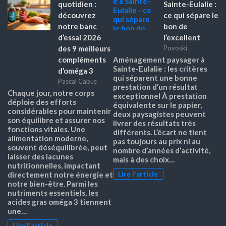
quotidien :
Sainte-Eulalie :
découvrez
ce qui sépare le
notre banc
bon de
d’essai 2026
l’excellent
des 9 meilleurs
Povoski
compléments
Aménagement paysager à
Sainte-Eulalie : les critères
d’oméga 3
qui séparent une bonne
Pascal Cabus
prestation d’un résultat
Chaque jour, notre corps
exceptionnel À prestation
déploie des efforts
équivalente sur le papier,
considérables pour maintenir
deux paysagistes peuvent
son équilibre et assurer nos
livrer des résultats très
fonctions vitales. Une
différents. L’écart ne tient
alimentation moderne,
pas toujours au prix ni au
souvent déséquilibrée, peut
nombre d’années d’activité,
laisser des lacunes
mais à des choix…
nutritionnelles, impactant
Lire l'article
directement notre énergie et
notre bien-être. Parmi les
nutriments essentiels, les
acides gras oméga 3 tiennent
une…
Lire l'article