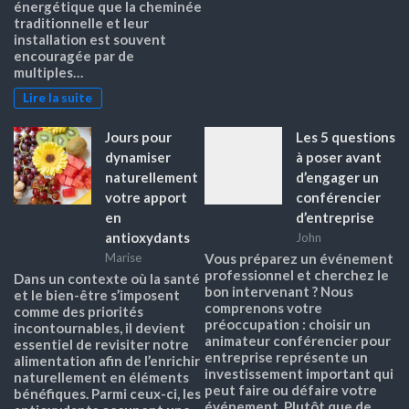
énergétique que la cheminée
traditionnelle et leur
installation est souvent
encouragée par de
multiples…
Lire la suite
Jours pour
Les 5 questions
dynamiser
à poser avant
naturellement
d’engager un
votre apport
conférencier
en
d’entreprise
antioxydants
John
Marise
Vous préparez un événement
professionnel et cherchez le
Dans un contexte où la santé
bon intervenant ? Nous
et le bien-être s’imposent
comprenons votre
comme des priorités
préoccupation : choisir un
incontournables, il devient
animateur conférencier pour
essentiel de revisiter notre
entreprise représente un
alimentation afin de l’enrichir
investissement important qui
naturellement en éléments
peut faire ou défaire votre
bénéfiques. Parmi ceux-ci, les
événement. Plutôt que de