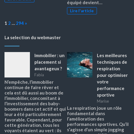
équipé devient…
Lire l'article
Page:
Next
1
2
…
294
»
La selection du webmaster
Immobilier : un
Les meilleures
placement si
techniques de
avantageux ?
respiration
pour optimiser
Fabia
votre
N’empêche, l’immobilier
continue de faire rêver et
performance
cela est dû aussi au boom de
sportive
l’immobilier, concomitant à
Marise
l’investissement des baby-
La respiration joue un rôle
boomers dans cet actif et qui
fondamental dans
leur a été particulièrement
l’amélioration des
favorable. Cependant, pour
performances sportives. Qu’il
cette génération, tous les
s’agisse d’un simple jogging
voyants étaient au vert : ils