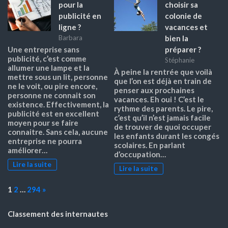
pour la
choisir sa
publicité en
colonie de
ligne ?
vacances et
bien la
Barbara
préparer ?
Une entreprise sans
publicité, c’est comme
Stéphanie
allumer une lampe et la
À peine la rentrée que voilà
mettre sous un lit, personne
que l’on est déjà en train de
ne le voit, ou pire encore,
penser aux prochaines
personne ne connait son
vacances. Eh oui ! C’est le
existence. Effectivement, la
rythme des parents. Le pire,
publicité est en excellent
c’est qu’il n’est jamais facile
moyen pour se faire
de trouver de quoi occuper
connaitre. Sans cela, aucune
les enfants durant les congés
entreprise ne pourra
scolaires. En parlant
améliorer…
d’occupation…
Lire la suite
Lire la suite
Page:
Next
1
2
…
294
»
Classement des internautes