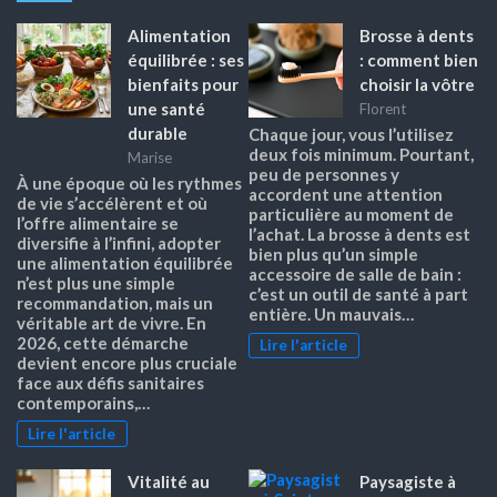
Alimentation
Brosse à dents
équilibrée : ses
: comment bien
bienfaits pour
choisir la vôtre
une santé
Florent
durable
Chaque jour, vous l’utilisez
deux fois minimum. Pourtant,
Marise
peu de personnes y
À une époque où les rythmes
accordent une attention
de vie s’accélèrent et où
particulière au moment de
l’offre alimentaire se
l’achat. La brosse à dents est
diversifie à l’infini, adopter
bien plus qu’un simple
une alimentation équilibrée
accessoire de salle de bain :
n’est plus une simple
c’est un outil de santé à part
recommandation, mais un
entière. Un mauvais…
véritable art de vivre. En
2026, cette démarche
Lire l'article
devient encore plus cruciale
face aux défis sanitaires
contemporains,…
Lire l'article
Vitalité au
Paysagiste à