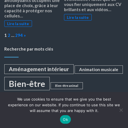
antioxydants occupent une
vous fier uniquement aux CV
place de choix, grâce à leur
brillants et aux vidéos…
capacité à protéger nos
cellules…
Lire la suite
Lire la suite
Page:
Next
1
2
…
294
»
Recherche par mots clés
Aménagement intérieur
Animation musicale
Bien-être
Bien-être animal
bien-être holistique
climatisation
béton ciré
We use cookies to ensure that we give you the best
experience on our website. If you continue to use this site we
couvreur
consommation responsable
will assume that you are happy with it.
developpement personnel
Ok
cérémonie de mariage