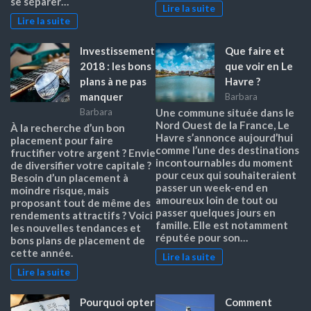
se séparer…
Lire la suite
Lire la suite
Investissement
Que faire et
2018 : les bons
que voir en Le
plans à ne pas
Havre ?
manquer
Barbara
Barbara
Une commune située dans le
Nord Ouest de la France, Le
À la recherche d’un bon
Havre s’annonce aujourd’hui
placement pour faire
comme l’une des destinations
fructifier votre argent ? Envie
incontournables du moment
de diversifier votre capitale ?
pour ceux qui souhaiteraient
Besoin d’un placement à
passer un week-end en
moindre risque, mais
amoureux loin de tout ou
proposant tout de même des
passer quelques jours en
rendements attractifs ? Voici
famille. Elle est notamment
les nouvelles tendances et
réputée pour son…
bons plans de placement de
cette année.
Lire la suite
Lire la suite
Pourquoi opter
Comment