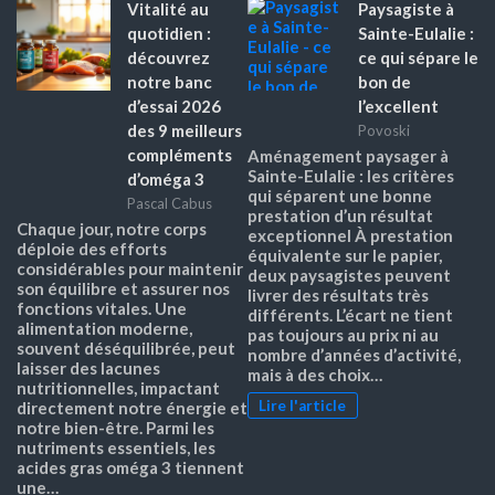
Vitalité au
Paysagiste à
quotidien :
Sainte-Eulalie :
découvrez
ce qui sépare le
notre banc
bon de
d’essai 2026
l’excellent
des 9 meilleurs
Povoski
compléments
Aménagement paysager à
Sainte-Eulalie : les critères
d’oméga 3
qui séparent une bonne
Pascal Cabus
prestation d’un résultat
Chaque jour, notre corps
exceptionnel À prestation
déploie des efforts
équivalente sur le papier,
considérables pour maintenir
deux paysagistes peuvent
son équilibre et assurer nos
livrer des résultats très
fonctions vitales. Une
différents. L’écart ne tient
alimentation moderne,
pas toujours au prix ni au
souvent déséquilibrée, peut
nombre d’années d’activité,
laisser des lacunes
mais à des choix…
nutritionnelles, impactant
Lire l'article
directement notre énergie et
notre bien-être. Parmi les
nutriments essentiels, les
acides gras oméga 3 tiennent
une…