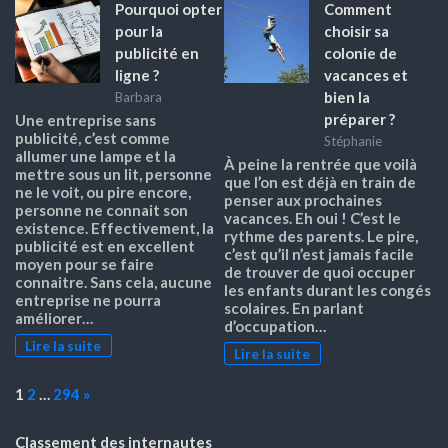
Pourquoi opter
Comment
pour la
choisir sa
publicité en
colonie de
ligne ?
vacances et
bien la
Barbara
préparer ?
Une entreprise sans
publicité, c’est comme
Stéphanie
allumer une lampe et la
À peine la rentrée que voilà
mettre sous un lit, personne
que l’on est déjà en train de
ne le voit, ou pire encore,
penser aux prochaines
personne ne connait son
vacances. Eh oui ! C’est le
existence. Effectivement, la
rythme des parents. Le pire,
publicité est en excellent
c’est qu’il n’est jamais facile
moyen pour se faire
de trouver de quoi occuper
connaitre. Sans cela, aucune
les enfants durant les congés
entreprise ne pourra
scolaires. En parlant
améliorer…
d’occupation…
Lire la suite
Lire la suite
Page:
Next
1
2
…
294
»
Classement des internautes