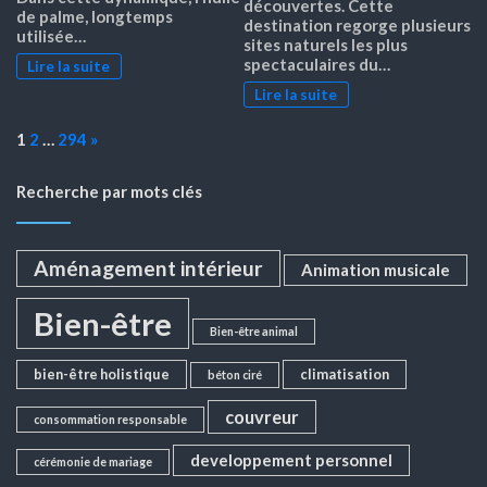
découvertes. Cette
de palme, longtemps
destination regorge plusieurs
utilisée…
sites naturels les plus
spectaculaires du…
Lire la suite
Lire la suite
Page:
Next
1
2
…
294
»
Recherche par mots clés
Aménagement intérieur
Animation musicale
Bien-être
Bien-être animal
bien-être holistique
climatisation
béton ciré
couvreur
consommation responsable
developpement personnel
cérémonie de mariage