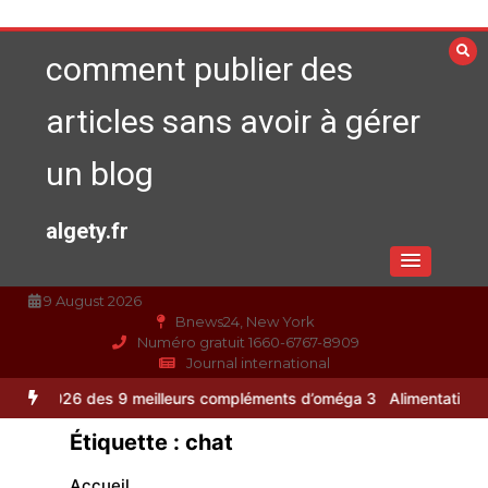
Aller
au
comment publier des
contenu
articles sans avoir à gérer
un blog
algety.fr
9 August 2026
Bnews24, New York
Numéro gratuit 1660-6767-8909
Journal international
 9 meilleurs compléments d’oméga 3
Alimentation équilibrée : ses b
Vitalité au quotidien : découvrez notre
Étiquette :
chat
banc d’essai 2026 des 9 meilleurs
compléments d’oméga 3
Accueil