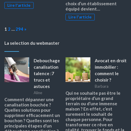
choix d’un établissement
Lire l'article
équipé devient…
Lire l'article
Page:
Next
1
2
…
294
»
La selection du webmaster
Debouchage
Avocat en droit
canalisation
immobilier :
talence :7
comment le
trucs et
choisir ?
astuces
Barbara
Aline
Qui ne souhaite pas être le
propriétaire d’un grand
Comment dépanner une
terrain ou d’une immense
canalisation bouchée ?
maison ? En effet, c’est
Quelles solutions pour
surement le souhait de
supprimer efficacement un
chaque personne. Pour
bouchon ? Quelles sont les
transformer ce rêve en
principales étapes d’un
réalité, trouver le fonds et la
débouchage canalisation ?