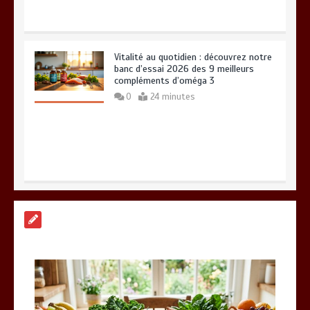
Paysagiste à Sainte-Eulalie : ce qui
sépare le bon de l’excellent
0
6 minutes
Alimentation équilibrée : ses bienfaits
pour une santé durable
0
10 minutes