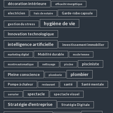
décoration intérieure
efficacité énergétique
electricien
Garde-robe capsule
frais de notaire
hygiène de vie
gestion du stress
Innovation technologique
intelligence artificielle
investissement immobilier
Mobilité durable
marketing digital
mode femme
pisciniste
montre automatique
nettoyage
piscine
plombier
Pleine conscience
plomberie
Pompe à chaleur
santé
Santé mentale
restaurant
spectacle
spectacle visuel
serrurier
Stratégie d'entreprise
Stratégie Digitale