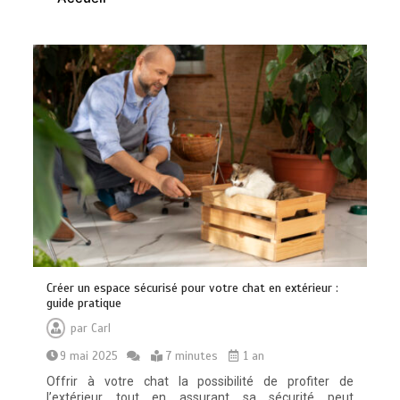
0
24 minutes
Paysagiste à Sainte-Eulalie : ce qui
sépare le bon de l’excellent
0
6 minutes
Créer un espace sécurisé pour votre chat en extérieur :
guide pratique
par
Carl
Alimentation équilibrée : ses bienfaits
9 mai 2025
7 minutes
1 an
pour une santé durable
0
10 minutes
Offrir à votre chat la possibilité de profiter de
l’extérieur tout en assurant sa sécurité peut