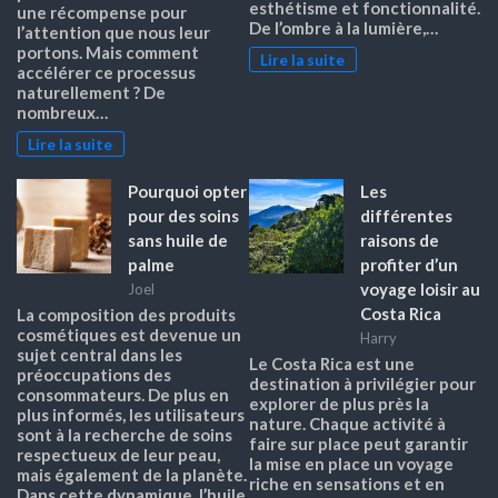
esthétisme et fonctionnalité.
une récompense pour
De l’ombre à la lumière,…
l’attention que nous leur
portons. Mais comment
Lire la suite
accélérer ce processus
naturellement ? De
nombreux…
Lire la suite
Pourquoi opter
Les
pour des soins
différentes
sans huile de
raisons de
palme
profiter d’un
voyage loisir au
Joel
Costa Rica
La composition des produits
cosmétiques est devenue un
Harry
sujet central dans les
Le Costa Rica est une
préoccupations des
destination à privilégier pour
consommateurs. De plus en
explorer de plus près la
plus informés, les utilisateurs
nature. Chaque activité à
sont à la recherche de soins
faire sur place peut garantir
respectueux de leur peau,
la mise en place un voyage
mais également de la planète.
riche en sensations et en
Dans cette dynamique, l’huile