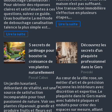
maison n’est pas suffisant.
Pour obtenir des réponses
Une transaction immobilière
claires et satisfaisantes à ces
s’effectue en plusieurs
questions, suivez ce guide.
étapes,…
L’eau bouillante La méthode
de debouchage canalisation
Lire la suite
talence la plus simple est…
Lire la suite
5 secrets de
Découvrez les
jardinage pour
secrets d’un
booster la
plaquiste
croissance de
professionnel
vos plantes
dans le Gers
naturellement
Povoski
Pascal Cabus
Au cœur de la ville rose, un
métier d’art et de précision
Un jardin luxuriant,
façonne les intérieurs avec
débordant de vitalité, est une
discrétion et expertise. Le
source de satisfaction
plaquiste dans le Gers manie
incomparable pour tout
avec habileté plaques et
passionné de nature. Voir ses
enduits pour créer des
plantes s’épanouir, grandir et
espaces sur mesure, alliant
produire fruits et fleurs est