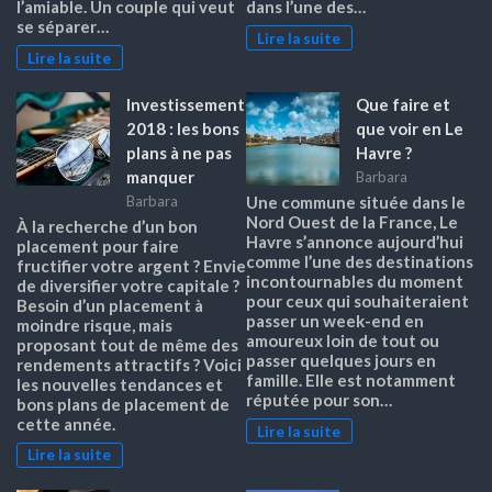
l’amiable. Un couple qui veut
dans l’une des…
se séparer…
Lire la suite
Lire la suite
Investissement
Que faire et
2018 : les bons
que voir en Le
plans à ne pas
Havre ?
manquer
Barbara
Barbara
Une commune située dans le
Nord Ouest de la France, Le
À la recherche d’un bon
Havre s’annonce aujourd’hui
placement pour faire
comme l’une des destinations
fructifier votre argent ? Envie
incontournables du moment
de diversifier votre capitale ?
pour ceux qui souhaiteraient
Besoin d’un placement à
passer un week-end en
moindre risque, mais
amoureux loin de tout ou
proposant tout de même des
passer quelques jours en
rendements attractifs ? Voici
famille. Elle est notamment
les nouvelles tendances et
réputée pour son…
bons plans de placement de
cette année.
Lire la suite
Lire la suite