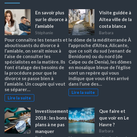
En savoir plus
Visite guidée à
sur le divorce à
Altea ville de la
l’amiable
costa blanca
Stéphanie
Barbara
Pour connaître les tenants et
le dôme de la méditerranée À
aboutissants du divorce à
l’approche d’Altea, Alicante,
l’amiable, on serait mieux à
que ce soit du sud (venant de
l’aise de consulter les
Benidorm) ou du nord (de
spécialistes en la matière. Ils
Calpe ou de Denia), les dômes
font étalage des besoins de
en mosaïque bleue de l’église
la procédure pour que le
sont un repère qui vous
divorce se passe bien à
indique que vous êtes arrivé
l’amiable. Un couple qui veut
dans l’une des…
se séparer…
Lire la suite
Lire la suite
Investissement
Que faire et
2018 : les bons
que voir en Le
plans à ne pas
Havre ?
manquer
Barbara