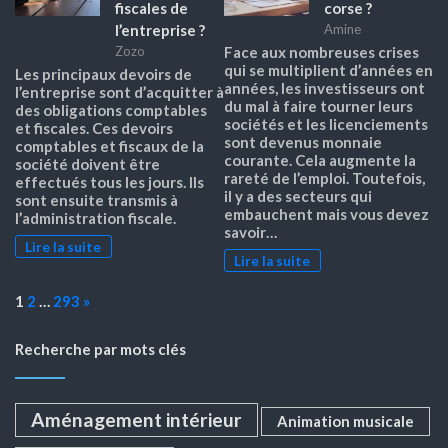
fiscales de
corse ?
l’entreprise ?
Amine
Zozo
Face aux nombreuses crises
qui se multiplient d’années en
Les principaux devoirs de
années, les investisseurs ont
l’entreprise sont d’acquitter à
du mal à faire tourner leurs
des obligations comptables
sociétés et les licenciements
et fiscales. Ces devoirs
sont devenus monnaie
comptables et fiscaux de la
courante. Cela augmente la
société doivent être
rareté de l’emploi. Toutefois,
effectués tous les jours. Ils
il y a des secteurs qui
sont ensuite transmis à
embauchent mais vous devez
l’administration fiscale.
savoir…
Lire la suite
Lire la suite
Page:
Next
1
2
…
293
»
Recherche par mots clés
Aménagement intérieur
Animation musicale