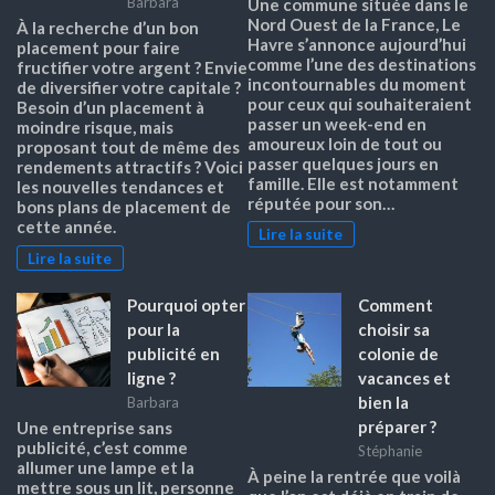
Barbara
Une commune située dans le
Nord Ouest de la France, Le
À la recherche d’un bon
Havre s’annonce aujourd’hui
placement pour faire
comme l’une des destinations
fructifier votre argent ? Envie
incontournables du moment
de diversifier votre capitale ?
pour ceux qui souhaiteraient
Besoin d’un placement à
passer un week-end en
moindre risque, mais
amoureux loin de tout ou
proposant tout de même des
passer quelques jours en
rendements attractifs ? Voici
famille. Elle est notamment
les nouvelles tendances et
réputée pour son…
bons plans de placement de
cette année.
Lire la suite
Lire la suite
Pourquoi opter
Comment
pour la
choisir sa
publicité en
colonie de
ligne ?
vacances et
bien la
Barbara
préparer ?
Une entreprise sans
publicité, c’est comme
Stéphanie
allumer une lampe et la
À peine la rentrée que voilà
mettre sous un lit, personne