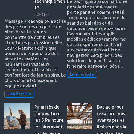
techniquemen
Le touring moto connaît une
popularité grandissante,
t ?
porté par une communauté
Povoski
toujours plus passionnée de
Massage arcachon pyla attire
grandes balades et de
des personnes en quête de
découvertes en deux-roues.
bien-être. La région
L’avènement des applis
concentre de nombreuses
mobiles dédiées transforme
structures professionnelles.
cette expérience, offrant
Leur diversité technique
aux motards des outils de
permet de répondre à des
navigation GPS précis, des
attentes variées. Les
solutions de planification
habitants et visiteurs
itinéraire personnalisées…
recherchent efficacité et
Lire l'article
confort lors de leurs soins. Le
choix d’un établissement
équipé devient…
Lire l'article
Palmarès de
Bac acier sur
l’innovation :
ossature bois :
les 5 Peinture
avantages et
les plus avant-
limites dans la
gardistes de
construction