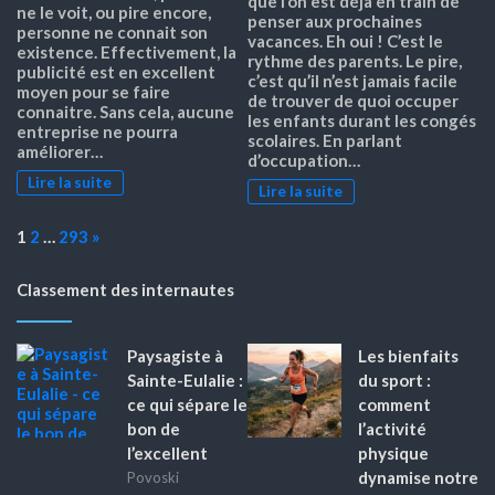
que l’on est déjà en train de
ne le voit, ou pire encore,
penser aux prochaines
personne ne connait son
vacances. Eh oui ! C’est le
existence. Effectivement, la
rythme des parents. Le pire,
publicité est en excellent
c’est qu’il n’est jamais facile
moyen pour se faire
de trouver de quoi occuper
connaitre. Sans cela, aucune
les enfants durant les congés
entreprise ne pourra
scolaires. En parlant
améliorer…
d’occupation…
Lire la suite
Lire la suite
Page:
Next
1
2
…
293
»
Classement des internautes
Paysagiste à
Les bienfaits
Sainte-Eulalie :
du sport :
ce qui sépare le
comment
bon de
l’activité
l’excellent
physique
dynamise notre
Povoski