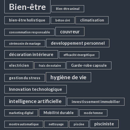
Bien-être
Bien-être animal
bien-être holistique
climatisation
béton ciré
couvreur
consommation responsable
developpement personnel
cérémonie de mariage
décoration intérieure
efficacité énergétique
electricien
Garde-robe capsule
frais de notaire
hygiène de vie
gestion du stress
Innovation technologique
intelligence artificielle
investissement immobilier
Mobilité durable
marketing digital
mode femme
pisciniste
montre automatique
nettoyage
piscine