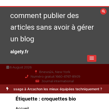
Aller
au
comment publier des
contenu
articles sans avoir à gérer
un blog
algety.fr
6 August 2026
Bnews24, New York
Numéro gratuit 1660-6767-8909
Journal international
à Arcachon les mieux équipées techniquement ?
Paysagiste à Sainte
Étiquette :
croquettes bio
Accueil