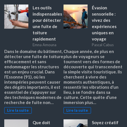
Les outils
Évasion
indispensables
sensorielle :
pour détecter
vivez des
une fuite de
expériences
toiture
uniques en
rapidement
voyage
Emna Amouna
Pascal Cabus
Dans le domaine du bâtiment,
Chaque année, de plus en
détecter une fuite de toiture
plus de voyageurs se
efficacement et sans
tournent vers des formes de
endommager les structures
découverte qui transcendent
est un enjeu crucial. Dans
la simple visite touristique. Ils
l’Essonne (91), où les
cherchent à vivre des
intempéries peuvent causer
moments authentiques, à
des dégâts importants, il est
ressentir les vibrations d’un
essentiel de s’appuyer sur
lieu, à se fondre dans sa
des techniques modernes de
culture. Cette quête d’une
recherche de fuite non…
immersion plus…
Lire la suite
Lire la suite
Que doit
Soyez créatif