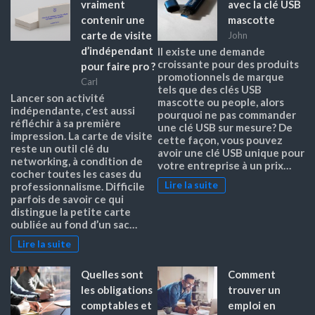
vraiment
avec la clé USB
contenir une
mascotte
carte de visite
John
d’indépendant
Il existe une demande
croissante pour des produits
pour faire pro ?
promotionnels de marque
Carl
tels que des clés USB
Lancer son activité
mascotte ou people, alors
indépendante, c’est aussi
pourquoi ne pas commander
réfléchir à sa première
une clé USB sur mesure? De
impression. La carte de visite
cette façon, vous pouvez
reste un outil clé du
avoir une clé USB unique pour
networking, à condition de
votre entreprise à un prix…
cocher toutes les cases du
Lire la suite
professionnalisme. Difficile
parfois de savoir ce qui
distingue la petite carte
oubliée au fond d’un sac…
Lire la suite
Quelles sont
Comment
les obligations
trouver un
comptables et
emploi en