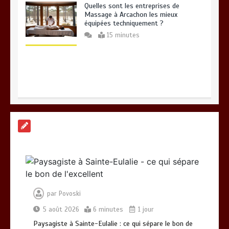
Quelles sont les entreprises de
Massage à Arcachon les mieux
équipées techniquement ?
15 minutes
Les meilleures applis mobiles pour
réussir vos road trips à moto
0
10 minutes
par
Povoski
5 août 2026
6 minutes
1 jour
Paysagiste à Sainte-Eulalie : ce qui sépare le bon de
Paysagiste à Sainte-Eulalie : ce qui