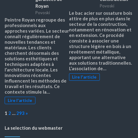
Royan
Povoski
Povoski
Le bac acier sur ossature bois
attire de plus en plus dans le
Peintre Royan regroupe des
secteur de la construction,
professionnels aux
notamment en rénovation et
approches variées. Le secteur
en extension. Ce procédé
connaît régulièrement de
consiste à associer une
nouvelles tendances et
structure légère en bois à un
matériaux. Les clients
revêtement métallique,
cherchent désormais des
apportant une alternative
solutions esthétiques et
aux solutions traditionnelles.
techniques adaptées à
L’association de…
l’architecture locale. Les
innovations récentes
Lire l'article
influencent les méthodes de
travail et les résultats. Ce
contexte stimule la…
Lire l'article
Page:
Next
1
2
…
293
»
La selection du webmaster