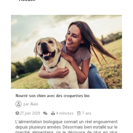
Quelles sont les entreprises de
Massage à Arcachon les mieux
équipées techniquement ?
15 minutes
Les meilleures applis mobiles pour
réussir vos road trips à moto
0
10 minutes
Nourrir son chien avec des croquettes bio
par
Alain
27 juin 2019
4 minutes
7 ans
L’alimentation biologique connait un réel engouement
depuis plusieurs années. Désormais bien installé sur le
marché alimentaire, on le découvre de plus en plus