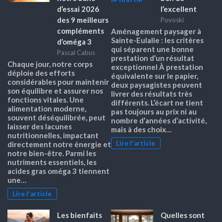
d’essai 2026
l’excellent
des 9 meilleurs
Povoski
compléments
Aménagement paysager à
Sainte-Eulalie : les critères
d’oméga 3
qui séparent une bonne
Pascal Cabus
prestation d’un résultat
Chaque jour, notre corps
exceptionnel À prestation
déploie des efforts
équivalente sur le papier,
considérables pour maintenir
deux paysagistes peuvent
son équilibre et assurer nos
livrer des résultats très
fonctions vitales. Une
différents. L’écart ne tient
alimentation moderne,
pas toujours au prix ni au
souvent déséquilibrée, peut
nombre d’années d’activité,
laisser des lacunes
mais à des choix…
nutritionnelles, impactant
Lire l'article
directement notre énergie et
notre bien-être. Parmi les
nutriments essentiels, les
acides gras oméga 3 tiennent
une…
Lire l'article
Les bienfaits
Quelles sont