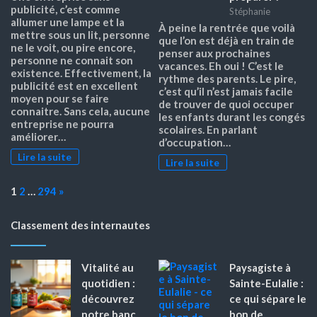
publicité, c’est comme
Stéphanie
allumer une lampe et la
À peine la rentrée que voilà
mettre sous un lit, personne
que l’on est déjà en train de
ne le voit, ou pire encore,
penser aux prochaines
personne ne connait son
vacances. Eh oui ! C’est le
existence. Effectivement, la
rythme des parents. Le pire,
publicité est en excellent
c’est qu’il n’est jamais facile
moyen pour se faire
de trouver de quoi occuper
connaitre. Sans cela, aucune
les enfants durant les congés
entreprise ne pourra
scolaires. En parlant
améliorer…
d’occupation…
Lire la suite
Lire la suite
Page:
Next
1
2
…
294
»
Classement des internautes
Vitalité au
Paysagiste à
quotidien :
Sainte-Eulalie :
découvrez
ce qui sépare le
notre banc
bon de