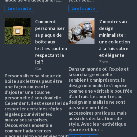
Lire la suite
Lire la suite
Comment
7 montres au
personnaliser
design
sa plaque de
minimaliste :
boîte aux
une collection
lettres tout en
à la fois sobre
respectant la
et élégante
loi ?
Zozo
Carl
Dans un monde où l’excès et
la surcharge visuelle
Personnaliser sa plaque de
semblent omniprésents, le
boîte aux lettres peut être
design minimaliste s’impose
une façon amusante
comme une véritable bouffée
d’ajouter une touche
d’air frais. Les montres au
personnelle à son domicile.
design minimaliste ne sont
Cependant, il est essentiel de
pas seulement des
respecter certaines règles
accessoires pratiques, mais
légales pour éviter les
aussi des déclarations de
mauvaises surprises.
style. Avec leur esthétique
Découvrons ensemble
épurée et leur…
comment adapter ces
plaques selon vos envies tout