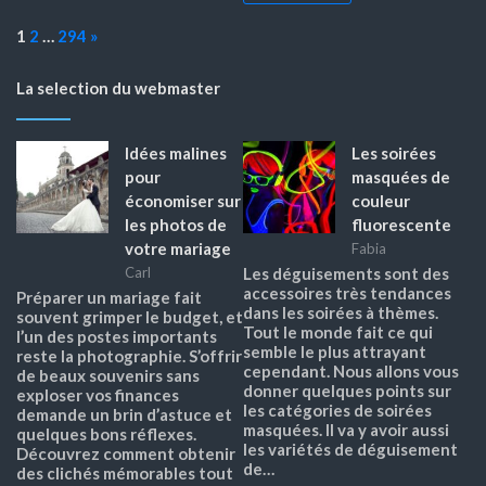
Page:
Next
1
2
…
294
»
La selection du webmaster
Idées malines
Les soirées
pour
masquées de
économiser sur
couleur
les photos de
fluorescente
votre mariage
Fabia
Carl
Les déguisements sont des
accessoires très tendances
Préparer un mariage fait
dans les soirées à thèmes.
souvent grimper le budget, et
Tout le monde fait ce qui
l’un des postes importants
semble le plus attrayant
reste la photographie. S’offrir
cependant. Nous allons vous
de beaux souvenirs sans
donner quelques points sur
exploser vos finances
les catégories de soirées
demande un brin d’astuce et
masquées. Il va y avoir aussi
quelques bons réflexes.
les variétés de déguisement
Découvrez comment obtenir
de…
des clichés mémorables tout