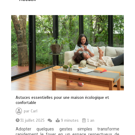
Quelles sont les entreprises de
Massage à Arcachon les mieux
équipées techniquement ?
15 minutes
Astuces essentielles pour une maison écologique et
Vitalité au quotidien : découvrez notre
confortable
banc d’essai 2026 des 9 meilleurs
compléments d’oméga 3
par
Carl
0
24 minutes
31 juillet 2025
9 minutes
1 an
Adopter quelques gestes simples transforme
rapidement le foyer en un espace respectueux de