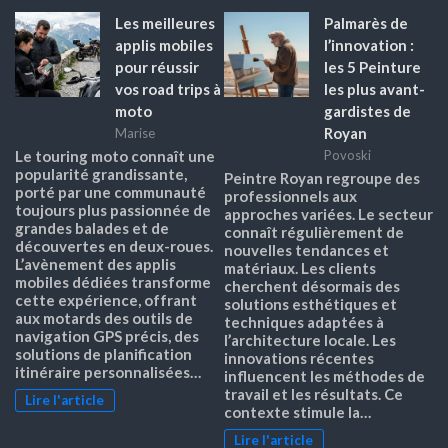
Les meilleures
Palmarès de
applis mobiles
l’innovation :
pour réussir
les 5 Peinture
vos road trips à
les plus avant-
moto
gardistes de
Royan
Marise
Le touring moto connaît une
Povoski
popularité grandissante,
Peintre Royan regroupe des
porté par une communauté
professionnels aux
toujours plus passionnée de
approches variées. Le secteur
grandes balades et de
connaît régulièrement de
découvertes en deux-roues.
nouvelles tendances et
L’avènement des applis
matériaux. Les clients
mobiles dédiées transforme
cherchent désormais des
cette expérience, offrant
solutions esthétiques et
aux motards des outils de
techniques adaptées à
navigation GPS précis, des
l’architecture locale. Les
solutions de planification
innovations récentes
itinéraire personnalisées…
influencent les méthodes de
travail et les résultats. Ce
Lire l'article
contexte stimule la…
Lire l'article