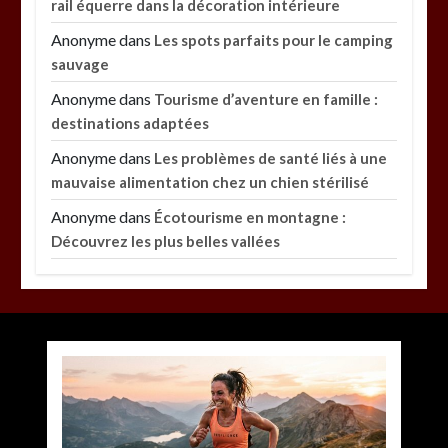
rail équerre dans la décoration intérieure
Anonyme
dans
Les spots parfaits pour le camping
sauvage
Anonyme
dans
Tourisme d’aventure en famille :
destinations adaptées
Anonyme
dans
Les problèmes de santé liés à une
mauvaise alimentation chez un chien stérilisé
Anonyme
dans
Écotourisme en montagne :
Découvrez les plus belles vallées
Paysagiste à Sainte-Eulalie : ce qui sépare le bon
de l’excellent
par
Povoski
5 août 2026
0
6 minutes
2 jours
Vitalité au quotidien : découvrez notre banc
d’essai 2026 des 9 meilleurs compléments
d’oméga 3