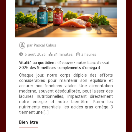
Paysagiste à Sainte-Eulalie : ce qui
sépare le bon de l’excellent
0
6 minutes
par
Pascal Cabus
6 août 2026
24 minutes
2 heures
Vitalité au quotidien : découvrez notre banc d’essai
2026 des 9 meilleurs compléments d’oméga 3
Chaque jour, notre corps déploie des efforts
considérables pour maintenir son équilibre et
assurer nos fonctions vitales. Une alimentation
moderne, souvent déséquilibrée, peut laisser des
lacunes nutritionnelles, impactant directement
notre énergie et notre bien-être. Parmi les
nutriments essentiels, les acides gras oméga 3
tiennent une […]
Bien être