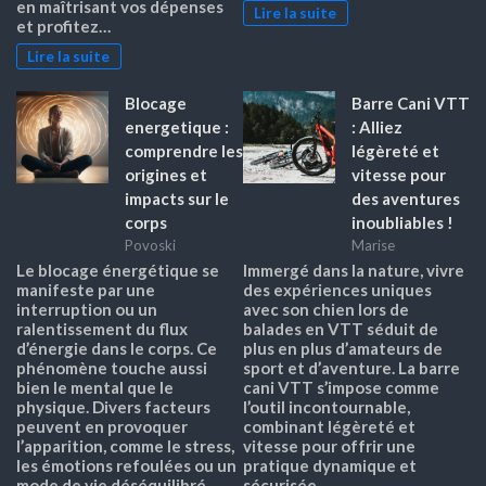
en maîtrisant vos dépenses
Lire la suite
et profitez…
Lire la suite
Blocage
Barre Cani VTT
energetique :
: Alliez
comprendre les
légèreté et
origines et
vitesse pour
impacts sur le
des aventures
corps
inoubliables !
Povoski
Marise
Le blocage énergétique se
Immergé dans la nature, vivre
manifeste par une
des expériences uniques
interruption ou un
avec son chien lors de
ralentissement du flux
balades en VTT séduit de
d’énergie dans le corps. Ce
plus en plus d’amateurs de
phénomène touche aussi
sport et d’aventure. La barre
bien le mental que le
cani VTT s’impose comme
physique. Divers facteurs
l’outil incontournable,
peuvent en provoquer
combinant légèreté et
l’apparition, comme le stress,
vitesse pour offrir une
les émotions refoulées ou un
pratique dynamique et
mode de vie déséquilibré.…
sécurisée.…