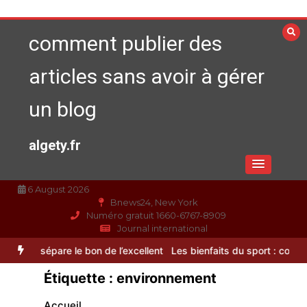
Aller
au
comment publier des
contenu
articles sans avoir à gérer
un blog
algety.fr
6 August 2026
Bnews24, New York
Numéro gratuit 1660-6767-8909
Journal international
Les bienfaits du sport : comment
l’activité physique dynamise notre
ien : découvrez notre banc d’essai 2026 des 9 meilleurs complément
esprit
Étiquette :
environnement
0
10 minutes
Accueil