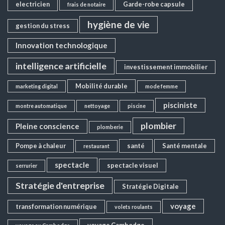
electricien
Garde-robe capsule
frais de notaire
hygiène de vie
gestion du stress
Innovation technologique
intelligence artificielle
investissement immobilier
Mobilité durable
marketing digital
mode femme
pisciniste
montre automatique
nettoyage
piscine
plombier
Pleine conscience
plomberie
Pompe à chaleur
santé
Santé mentale
restaurant
spectacle
spectacle visuel
serrurier
Stratégie d'entreprise
Stratégie Digitale
voyage
transformation numérique
volets roulants
voyage Cambodge