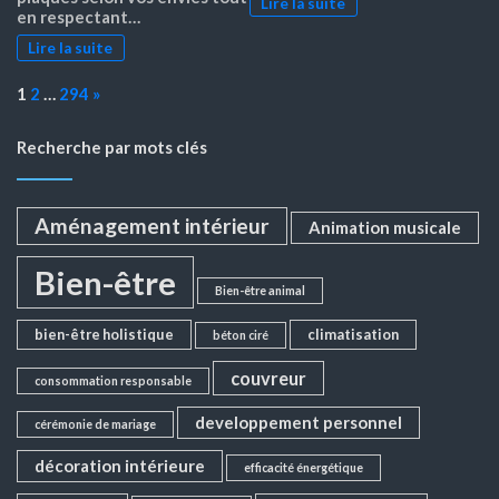
Lire la suite
en respectant…
Lire la suite
Page:
Next
1
2
…
294
»
Recherche par mots clés
Aménagement intérieur
Animation musicale
Bien-être
Bien-être animal
bien-être holistique
climatisation
béton ciré
couvreur
consommation responsable
developpement personnel
cérémonie de mariage
décoration intérieure
efficacité énergétique