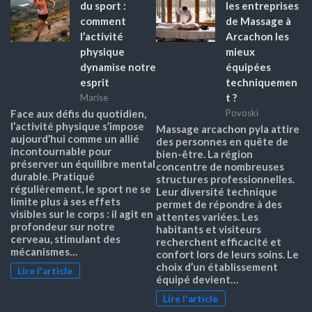
du sport :
les entreprises
comment
de Massage à
l’activité
Arcachon les
physique
mieux
dynamise notre
équipées
esprit
techniquemen
t ?
Marise
Face aux défis du quotidien,
Povoski
l’activité physique s’impose
Massage arcachon pyla attire
aujourd’hui comme un allié
des personnes en quête de
incontournable pour
bien-être. La région
préserver un équilibre mental
concentre de nombreuses
durable. Pratiqué
structures professionnelles.
régulièrement, le sport ne se
Leur diversité technique
limite plus à ses effets
permet de répondre à des
visibles sur le corps : il agit en
attentes variées. Les
profondeur sur notre
habitants et visiteurs
cerveau, stimulant des
recherchent efficacité et
mécanismes…
confort lors de leurs soins. Le
choix d’un établissement
Lire l'article
équipé devient…
Lire l'article