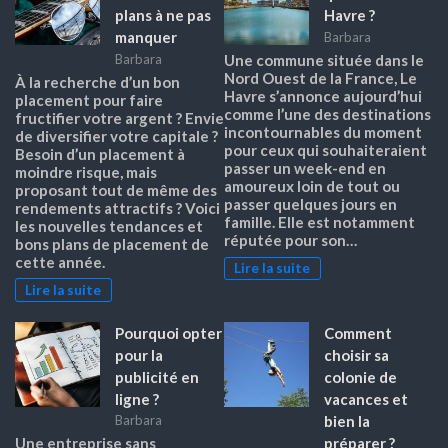
plans à ne pas
Havre ?
manquer
Barbara
Barbara
Une commune située dans le
Nord Ouest de la France, Le
À la recherche d’un bon
Havre s’annonce aujourd’hui
placement pour faire
comme l’une des destinations
fructifier votre argent ? Envie
incontournables du moment
de diversifier votre capitale ?
pour ceux qui souhaiteraient
Besoin d’un placement à
passer un week-end en
moindre risque, mais
amoureux loin de tout ou
proposant tout de même des
passer quelques jours en
rendements attractifs ? Voici
famille. Elle est notamment
les nouvelles tendances et
réputée pour son…
bons plans de placement de
cette année.
Lire la suite
Lire la suite
Pourquoi opter
Comment
pour la
choisir sa
publicité en
colonie de
ligne ?
vacances et
bien la
Barbara
préparer ?
Une entreprise sans