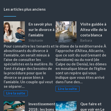
Les articles plus anciens
En savoir plus
Visite guidée à
sur le divorce à
Altea ville de la
l’amiable
costa blanca
Stéphanie
Barbara
Pour connaître les tenants et
le dôme de la méditerranée À
aboutissants du divorce à
l’approche d’Altea, Alicante,
l’amiable, on serait mieux à
que ce soit du sud (venant de
l’aise de consulter les
Benidorm) ou du nord (de
spécialistes en la matière. Ils
Calpe ou de Denia), les dômes
font étalage des besoins de
en mosaïque bleue de l’église
la procédure pour que le
sont un repère qui vous
divorce se passe bien à
indique que vous êtes arrivé
l’amiable. Un couple qui veut
dans l’une des…
se séparer…
Lire la suite
Lire la suite
Investissement
Que faire et
2018 : les bons
que voir en Le