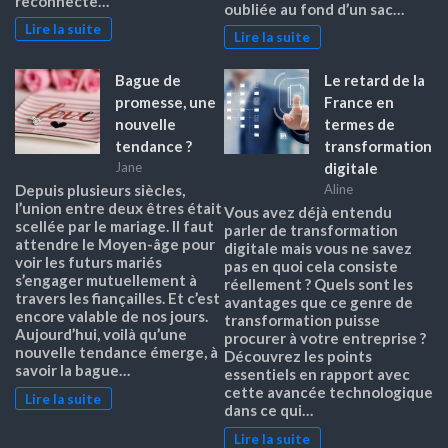
reconnecte…
oubliée au fond d’un sac…
Lire la suite
Lire la suite
Bague de
Le retard de la
promesse, une
France en
nouvelle
termes de
tendance ?
transformation
digitale
Jane
Depuis plusieurs siècles,
Aline
l’union entre deux êtres était
Vous avez déjà entendu
scellée par le mariage. Il faut
parler de transformation
attendre le Moyen-âge pour
digitale mais vous ne savez
voir les futurs mariés
pas en quoi cela consiste
s’engager mutuellement à
réellement ? Quels sont les
travers les fiançailles. Et c’est
avantages que ce genre de
encore valable de nos jours.
transformation puisse
Aujourd’hui, voilà qu’une
procurer à votre entreprise ?
nouvelle tendance émerge, à
Découvrez les points
savoir la bague…
essentiels en rapport avec
cette avancée technologique
Lire la suite
dans ce qui…
Lire la suite