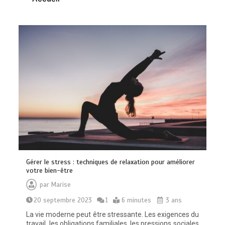
Les bienfaits du sport : comment
l’activité physique dynamise notre
esprit
0
10 minutes
Quelles sont les entreprises de
Gérer le stress : techniques de relaxation pour améliorer
Massage à Arcachon les mieux
votre bien-être
équipées techniquement ?
par
Marise
15 minutes
20 septembre 2023
1
6 minutes
3 ans
La vie moderne peut être stressante. Les exigences du
travail, les obligations familiales, les pressions sociales