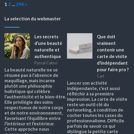
Page:
Next
1
2
…
294
»
La selection du webmaster
Les secrets
Que doit
d’une beauté
vraiment
naturelle et
contenir une
authentique
carte de visite
d’indépendant
Pascal Cabus
pour faire pro ?
La beauté naturelle ne se
résume pas à l’absence de
Carl
maquillage, mais incarne
Lancer son activité
plutôt une philosophie
indépendante, c’est aussi
holistique qui célèbre
réfléchir à sa première
l’authenticité et le bien-être.
impression. La carte de visite
Elle privilégie des soins
reste un outil clé du
respectueux de notre corps
networking, à condition de
et de notre environnement,
cocher toutes les cases du
favorisant l’équilibre entre
professionnalisme. Difficile
l’intérieur et l’extérieur.
parfois de savoir ce qui
Cette approche nous
distingue la petite carte