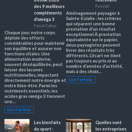
des 9 meilleurs
Povoski
compléments
Aménagement paysager à
Sainte-Eulalie : les critères
d’oméga 3
qui séparent une bonne
Pascal Cabus
prestation d’un résultat
Chaque jour, notre corps
exceptionnel À prestation
déploie des efforts
équivalente sur le papier,
considérables pour maintenir
deux paysagistes peuvent
son équilibre et assurer nos
livrer des résultats très
fonctions vitales. Une
différents. L’écart ne tient
alimentation moderne,
pas toujours au prix ni au
souvent déséquilibrée, peut
nombre d’années d’activité,
laisser des lacunes
mais à des choix…
nutritionnelles, impactant
Lire l'article
directement notre énergie et
notre bien-être. Parmi les
nutriments essentiels, les
acides gras oméga 3 tiennent
une…
Lire l'article
Les bienfaits
Quelles sont
du sport :
les entreprises