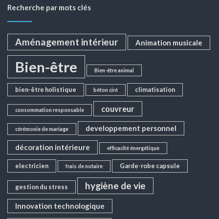
Recherche par mots clés
Aménagement intérieur
Animation musicale
Bien-être
Bien-être animal
bien-être holistique
climatisation
béton ciré
couvreur
consommation responsable
developpement personnel
cérémonie de mariage
décoration intérieure
efficacité énergétique
electricien
Garde-robe capsule
frais de notaire
hygiène de vie
gestion du stress
Innovation technologique