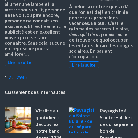
allumer une lampe et la
À peine la rentrée que voilà
mettre sous un lit, personne
que l’on est déjà en train de
ne le voit, ou pire encore,
penser aux prochaines
personne ne connait son
vacances. Eh oui ! C’est le
existence. Effectivement, la
rythme des parents. Le pire,
publicité est en excellent
c’est qu’il n’est jamais facile
moyen pour se faire
de trouver de quoi occuper
connaitre. Sans cela, aucune
les enfants durant les congés
entreprise ne pourra
scolaires. En parlant
améliorer…
d’occupation…
Lire la suite
Lire la suite
Page:
Next
1
2
…
294
»
Classement des internautes
Vitalité au
Paysagiste à
quotidien :
Sainte-Eulalie :
découvrez
ce qui sépare le
notre banc
bon de
d’essai 2026
l’excellent