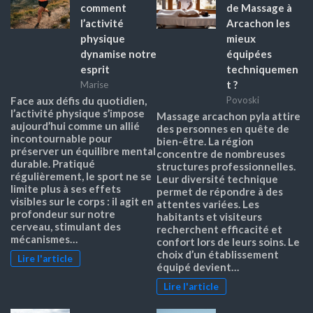
comment
de Massage à
l’activité
Arcachon les
physique
mieux
dynamise notre
équipées
esprit
techniquemen
t ?
Marise
Face aux défis du quotidien,
Povoski
l’activité physique s’impose
Massage arcachon pyla attire
aujourd’hui comme un allié
des personnes en quête de
incontournable pour
bien-être. La région
préserver un équilibre mental
concentre de nombreuses
durable. Pratiqué
structures professionnelles.
régulièrement, le sport ne se
Leur diversité technique
limite plus à ses effets
permet de répondre à des
visibles sur le corps : il agit en
attentes variées. Les
profondeur sur notre
habitants et visiteurs
cerveau, stimulant des
recherchent efficacité et
mécanismes…
confort lors de leurs soins. Le
choix d’un établissement
Lire l'article
équipé devient…
Lire l'article