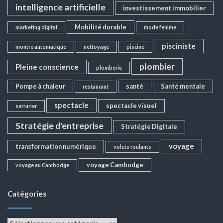
intelligence artificielle
investissement immobilier
Mobilité durable
marketing digital
mode femme
pisciniste
montre automatique
nettoyage
piscine
plombier
Pleine conscience
plomberie
Pompe à chaleur
santé
Santé mentale
restaurant
spectacle
spectacle visuel
serrurier
Stratégie d'entreprise
Stratégie Digitale
voyage
transformation numérique
volets roulants
voyage Cambodge
voyage au Cambodge
Catégories
Catégories