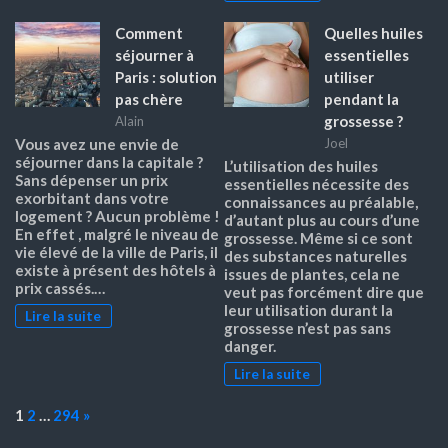
Comment
Quelles huiles
séjourner à
essentielles
Paris : solution
utiliser
pas chère
pendant la
grossesse ?
Alain
Vous avez une envie de
Joel
séjourner dans la capitale ?
L’utilisation des huiles
Sans dépenser un prix
essentielles nécessite des
exorbitant dans votre
connaissances au préalable,
logement ? Aucun problème !
d’autant plus au cours d’une
En effet , malgré le niveau de
grossesse. Même si ce sont
vie élevé de la ville de Paris, il
des substances naturelles
existe à présent des hôtels à
issues de plantes, cela ne
prix cassés.…
veut pas forcément dire que
leur utilisation durant la
Lire la suite
grossesse n’est pas sans
danger.
Lire la suite
Page:
Next
1
2
…
294
»