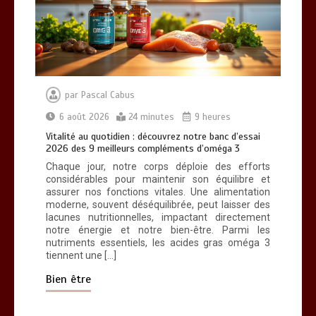
Vitalité au quotidien : découvrez notre
banc d’essai 2026 des 9 meilleurs
compléments d’oméga 3
0
24 minutes
par
Pascal Cabus
6 août 2026
24 minutes
9 heures
Vitalité au quotidien : découvrez notre banc d’essai
2026 des 9 meilleurs compléments d’oméga 3
Chaque jour, notre corps déploie des efforts
considérables pour maintenir son équilibre et
Paysagiste à Sainte-Eulalie : ce qui
assurer nos fonctions vitales. Une alimentation
sépare le bon de l’excellent
moderne, souvent déséquilibrée, peut laisser des
0
6 minutes
lacunes nutritionnelles, impactant directement
notre énergie et notre bien-être. Parmi les
nutriments essentiels, les acides gras oméga 3
tiennent une […]
Bien être