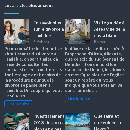
Les articles plus anciens
En savoir plus
Visite guidée à
sur le divorce à
Altea ville de la
l’amiable
costa blanca
Stéphanie
Barbara
Pour connaître les tenants et
le dôme de la méditerranée À
aboutissants du divorce à
l’approche d’Altea, Alicante,
l’amiable, on serait mieux à
que ce soit du sud (venant de
l’aise de consulter les
Benidorm) ou du nord (de
spécialistes en la matière. Ils
Calpe ou de Denia), les dômes
font étalage des besoins de
en mosaïque bleue de l’église
la procédure pour que le
sont un repère qui vous
divorce se passe bien à
indique que vous êtes arrivé
l’amiable. Un couple qui veut
dans l’une des…
se séparer…
Lire la suite
Lire la suite
Investissement
Que faire et
2018 : les bons
que voir en Le
plans à ne pas
Havre ?