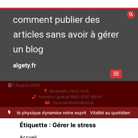
Aller
au
comment publier des
contenu
articles sans avoir à gérer
un blog
algety.fr
7 August 2026
Bnews24, New York
Numéro gratuit 1660-6767-8909
Journal international
que dynamise notre esprit
Vitalité au quotidien : découvrez notre
Étiquette :
Gérer le stress
Accueil