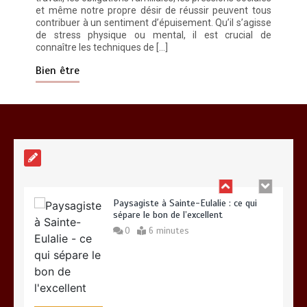
et même notre propre désir de réussir peuvent tous
contribuer à un sentiment d’épuisement. Qu’il s’agisse
de stress physique ou mental, il est crucial de
connaître les techniques de […]
Vitalité au quotidien : découvrez notre
banc d’essai 2026 des 9 meilleurs
Bien être
compléments d’oméga 3
0
24 minutes
Paysagiste à Sainte-Eulalie : ce qui
sépare le bon de l’excellent
0
6 minutes