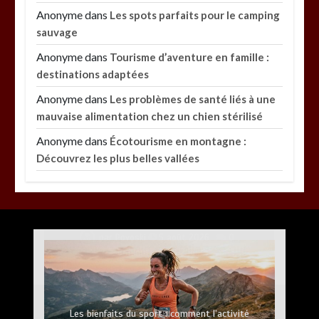
Anonyme
dans
Les spots parfaits pour le camping
sauvage
Anonyme
dans
Tourisme d’aventure en famille :
destinations adaptées
Anonyme
dans
Les problèmes de santé liés à une
mauvaise alimentation chez un chien stérilisé
Anonyme
dans
Écotourisme en montagne :
Découvrez les plus belles vallées
Paysagiste à Sainte-Eulalie : ce qui sépare le bon
de l’excellent
par
Povoski
5 août 2026
0
6 minutes
2 jours
Vitalité au quotidien : découvrez notre banc
d’essai 2026 des 9 meilleurs compléments
d’oméga 3
Les meilleures applis mobiles pour réussir vos
Les bienfaits du sport : comment l’activité
Bac acier sur ossature bois : avantages et limites
Palmarès de l’innovation : les 5 Peinture les plus
Quelles sont les entreprises de Massage à