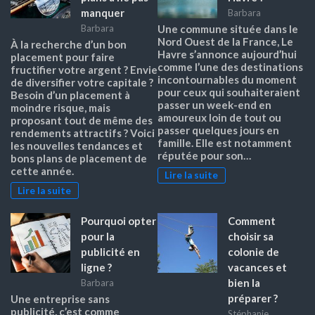
manquer
Barbara
Barbara
Une commune située dans le
Nord Ouest de la France, Le
À la recherche d’un bon
Havre s’annonce aujourd’hui
placement pour faire
comme l’une des destinations
fructifier votre argent ? Envie
incontournables du moment
de diversifier votre capitale ?
pour ceux qui souhaiteraient
Besoin d’un placement à
passer un week-end en
moindre risque, mais
amoureux loin de tout ou
proposant tout de même des
passer quelques jours en
rendements attractifs ? Voici
famille. Elle est notamment
les nouvelles tendances et
réputée pour son…
bons plans de placement de
cette année.
Lire la suite
Lire la suite
Pourquoi opter
Comment
pour la
choisir sa
publicité en
colonie de
ligne ?
vacances et
bien la
Barbara
préparer ?
Une entreprise sans
publicité, c’est comme
Stéphanie