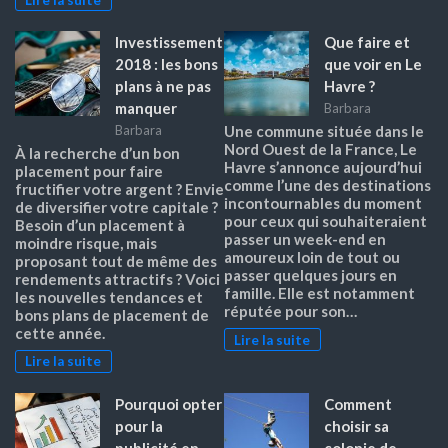
Investissement
Que faire et
2018 : les bons
que voir en Le
plans à ne pas
Havre ?
manquer
Barbara
Barbara
Une commune située dans le
Nord Ouest de la France, Le
À la recherche d’un bon
Havre s’annonce aujourd’hui
placement pour faire
comme l’une des destinations
fructifier votre argent ? Envie
incontournables du moment
de diversifier votre capitale ?
pour ceux qui souhaiteraient
Besoin d’un placement à
passer un week-end en
moindre risque, mais
amoureux loin de tout ou
proposant tout de même des
passer quelques jours en
rendements attractifs ? Voici
famille. Elle est notamment
les nouvelles tendances et
réputée pour son…
bons plans de placement de
cette année.
Lire la suite
Lire la suite
Pourquoi opter
Comment
pour la
choisir sa
publicité en
colonie de