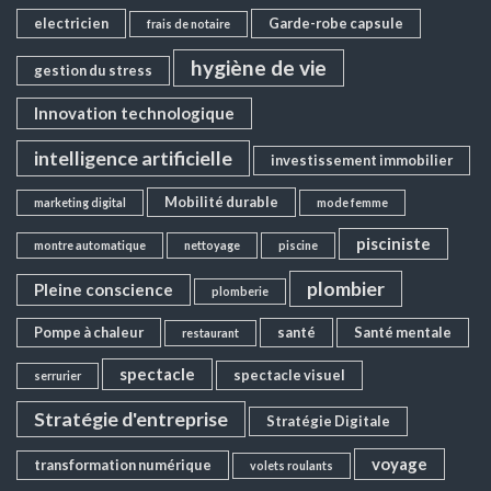
electricien
Garde-robe capsule
frais de notaire
hygiène de vie
gestion du stress
Innovation technologique
intelligence artificielle
investissement immobilier
Mobilité durable
marketing digital
mode femme
pisciniste
montre automatique
nettoyage
piscine
plombier
Pleine conscience
plomberie
Pompe à chaleur
santé
Santé mentale
restaurant
spectacle
spectacle visuel
serrurier
Stratégie d'entreprise
Stratégie Digitale
voyage
transformation numérique
volets roulants