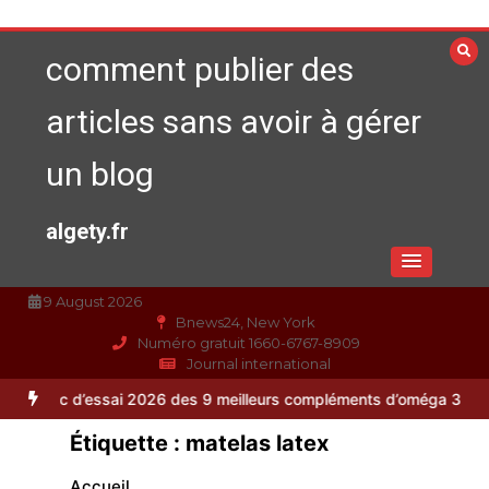
Aller
au
comment publier des
contenu
articles sans avoir à gérer
un blog
algety.fr
9 August 2026
Bnews24, New York
Numéro gratuit 1660-6767-8909
Journal international
ai 2026 des 9 meilleurs compléments d’oméga 3
Alimentation équili
Étiquette :
matelas latex
Accueil