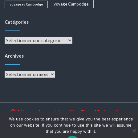
voyage Cambodge
voyage au Cambodge
Catégories
Catégories
Archives
Archives
Fièrement propulsé par WordPress
|
Thème :
Color
NewsMagazine WordPress Theme
par
Postmagthemes
We use cookies to ensure that we give you the best experience
on our website. If you continue to use this site we will assume
that you are happy with it.