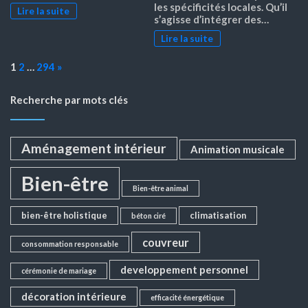
les spécificités locales. Qu’il
Lire la suite
s’agisse d’intégrer des…
Lire la suite
Page:
Next
1
2
…
294
»
Recherche par mots clés
Aménagement intérieur
Animation musicale
Bien-être
Bien-être animal
bien-être holistique
climatisation
béton ciré
couvreur
consommation responsable
developpement personnel
cérémonie de mariage
décoration intérieure
efficacité énergétique