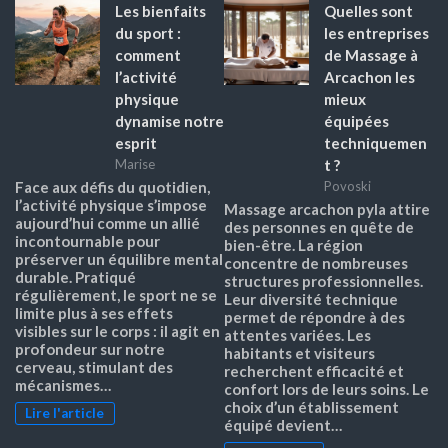
Les bienfaits
Quelles sont
du sport :
les entreprises
comment
de Massage à
l’activité
Arcachon les
physique
mieux
dynamise notre
équipées
esprit
techniquemen
t ?
Marise
Face aux défis du quotidien,
Povoski
l’activité physique s’impose
Massage arcachon pyla attire
aujourd’hui comme un allié
des personnes en quête de
incontournable pour
bien-être. La région
préserver un équilibre mental
concentre de nombreuses
durable. Pratiqué
structures professionnelles.
régulièrement, le sport ne se
Leur diversité technique
limite plus à ses effets
permet de répondre à des
visibles sur le corps : il agit en
attentes variées. Les
profondeur sur notre
habitants et visiteurs
cerveau, stimulant des
recherchent efficacité et
mécanismes…
confort lors de leurs soins. Le
choix d’un établissement
Lire l'article
équipé devient…