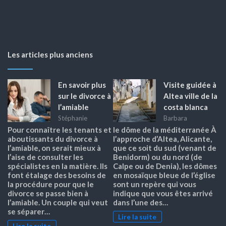
Les articles plus anciens
En savoir plus
Visite guidée à
sur le divorce à
Altea ville de la
l’amiable
costa blanca
Stéphanie
Barbara
Pour connaître les tenants et
le dôme de la méditerranée À
aboutissants du divorce à
l’approche d’Altea, Alicante,
l’amiable, on serait mieux à
que ce soit du sud (venant de
l’aise de consulter les
Benidorm) ou du nord (de
spécialistes en la matière. Ils
Calpe ou de Denia), les dômes
font étalage des besoins de
en mosaïque bleue de l’église
la procédure pour que le
sont un repère qui vous
divorce se passe bien à
indique que vous êtes arrivé
l’amiable. Un couple qui veut
dans l’une des…
se séparer…
Lire la suite
Lire la suite