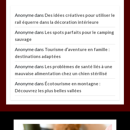
Anonyme
dans
Des idées créatives pour utiliser le
rail équerre dans la décoration intérieure
Anonyme
dans
Les spots parfaits pour le camping
sauvage
Anonyme
dans
Tourisme d’aventure en famille :
destinations adaptées
Anonyme
dans
Les problèmes de santé liés à une
mauvaise alimentation chez un chien stérilisé
Anonyme
dans
Écotourisme en montagne :
Découvrez les plus belles vallées
Paysagiste à Sainte-Eulalie : ce qui sépare le bon
de l’excellent
par
Povoski
5 août 2026
0
6 minutes
4 jours