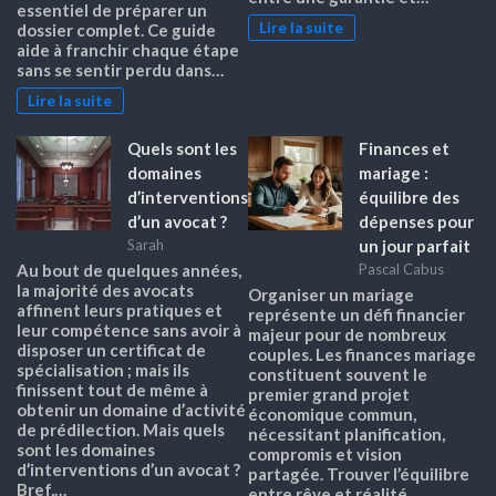
essentiel de préparer un
Lire la suite
dossier complet. Ce guide
aide à franchir chaque étape
sans se sentir perdu dans…
Lire la suite
Quels sont les
Finances et
domaines
mariage :
d’interventions
équilibre des
d’un avocat ?
dépenses pour
un jour parfait
Sarah
Au bout de quelques années,
Pascal Cabus
la majorité des avocats
Organiser un mariage
affinent leurs pratiques et
représente un défi financier
leur compétence sans avoir à
majeur pour de nombreux
disposer un certificat de
couples. Les finances mariage
spécialisation ; mais ils
constituent souvent le
finissent tout de même à
premier grand projet
obtenir un domaine d’activité
économique commun,
de prédilection. Mais quels
nécessitant planification,
sont les domaines
compromis et vision
d’interventions d’un avocat ?
partagée. Trouver l’équilibre
Bref,…
entre rêve et réalité