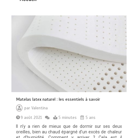
Vitalité au quotidien : découvrez notre
banc d’essai 2026 des 9 meilleurs
compléments d’oméga 3
0
24 minutes
Paysagiste à Sainte-Eulalie : ce qui
sépare le bon de l’excellent
0
6 minutes
Matelas latex naturel : les essentiels à savoir
par
Valentina
9 août 2021
5 minutes
5 ans
Il n’y a rien de mieux que de dormir sur ses deux
oreilles, bien au chaud épargné d’un excès de chaleur
et d’humidité. Comment y arriver ? Cela est il