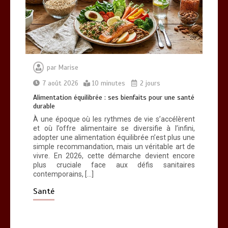
Alimentation équilibrée : ses bienfaits
pour une santé durable
0
10 minutes
par
Marise
7 août 2026
10 minutes
2 jours
Alimentation équilibrée : ses bienfaits pour une santé
durable
Brosse à dents : comment bien choisir
À une époque où les rythmes de vie s’accélèrent
la vôtre
et où l’offre alimentaire se diversifie à l’infini,
0
8 minutes
adopter une alimentation équilibrée n’est plus une
simple recommandation, mais un véritable art de
vivre. En 2026, cette démarche devient encore
plus cruciale face aux défis sanitaires
contemporains, […]
Santé