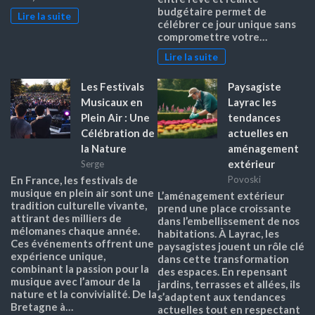
budgétaire permet de
Lire la suite
célébrer ce jour unique sans
compromettre votre…
Lire la suite
Les Festivals
Paysagiste
Musicaux en
Layrac les
Plein Air : Une
tendances
Célébration de
actuelles en
la Nature
aménagement
extérieur
Serge
En France, les festivals de
Povoski
musique en plein air sont une
L’aménagement extérieur
tradition culturelle vivante,
prend une place croissante
attirant des milliers de
dans l’embellissement de nos
mélomanes chaque année.
habitations. À Layrac, les
Ces événements offrent une
paysagistes jouent un rôle clé
expérience unique,
dans cette transformation
combinant la passion pour la
des espaces. En repensant
musique avec l’amour de la
jardins, terrasses et allées, ils
nature et la convivialité. De la
s’adaptent aux tendances
Bretagne à…
actuelles tout en respectant