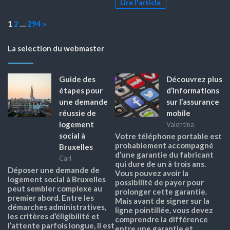
Lire l'article
Page:
Next
1
2
…
294
»
La selection du webmaster
Guide des
Découvrez plus
étapes pour
d’informations
une demande
sur l’assurance
réussie de
mobile
logement
Valentina
social à
Votre téléphone portable est
probablement accompagné
Bruxelles
d’une garantie du fabricant
Carl
qui dure de un à trois ans.
Déposer une demande de
Vous pouvez avoir la
logement social à Bruxelles
possibilité de payer pour
peut sembler complexe au
prolonger cette garantie.
premier abord. Entre les
Mais avant de signer sur la
démarches administratives,
ligne pointillée, vous devez
les critères d’éligibilité et
comprendre la différence
l’attente parfois longue, il est
entre une garantie et…