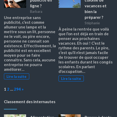
ligne ?
vacances et
bien la
Barbara
préparer ?
Une entreprise sans
publicité, c’est comme
Stéphanie
allumer une lampe et la
À peine la rentrée que voilà
mettre sous un lit, personne
que l’on est déjà en train de
ne le voit, ou pire encore,
penser aux prochaines
personne ne connait son
vacances. Eh oui ! C’est le
existence. Effectivement, la
rythme des parents. Le pire,
publicité est en excellent
c’est qu’il n’est jamais facile
moyen pour se faire
de trouver de quoi occuper
connaitre. Sans cela, aucune
les enfants durant les congés
entreprise ne pourra
scolaires. En parlant
améliorer…
d’occupation…
Lire la suite
Lire la suite
Page:
Next
1
2
…
294
»
Classement des internautes