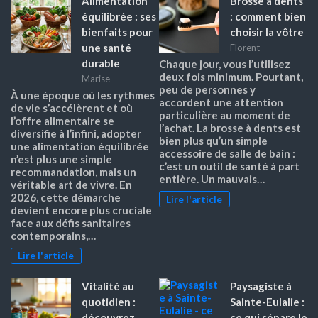
Alimentation
Brosse à dents
équilibrée : ses
: comment bien
bienfaits pour
choisir la vôtre
une santé
Florent
durable
Chaque jour, vous l’utilisez
deux fois minimum. Pourtant,
Marise
peu de personnes y
À une époque où les rythmes
accordent une attention
de vie s’accélèrent et où
particulière au moment de
l’offre alimentaire se
l’achat. La brosse à dents est
diversifie à l’infini, adopter
bien plus qu’un simple
une alimentation équilibrée
accessoire de salle de bain :
n’est plus une simple
c’est un outil de santé à part
recommandation, mais un
entière. Un mauvais…
véritable art de vivre. En
2026, cette démarche
Lire l'article
devient encore plus cruciale
face aux défis sanitaires
contemporains,…
Lire l'article
Vitalité au
Paysagiste à
quotidien :
Sainte-Eulalie :
découvrez
ce qui sépare le