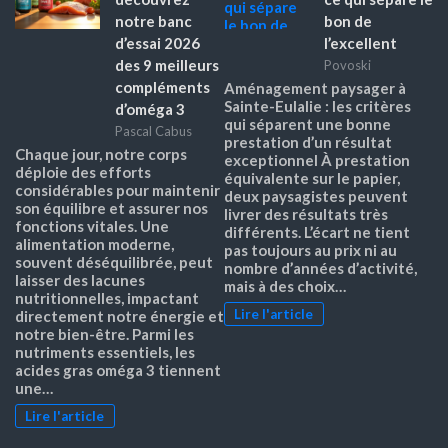
notre banc
bon de
d’essai 2026
l’excellent
des 9 meilleurs
Povoski
compléments
Aménagement paysager à
Sainte-Eulalie : les critères
d’oméga 3
qui séparent une bonne
Pascal Cabus
prestation d’un résultat
Chaque jour, notre corps
exceptionnel À prestation
déploie des efforts
équivalente sur le papier,
considérables pour maintenir
deux paysagistes peuvent
son équilibre et assurer nos
livrer des résultats très
fonctions vitales. Une
différents. L’écart ne tient
alimentation moderne,
pas toujours au prix ni au
souvent déséquilibrée, peut
nombre d’années d’activité,
laisser des lacunes
mais à des choix…
nutritionnelles, impactant
Lire l'article
directement notre énergie et
notre bien-être. Parmi les
nutriments essentiels, les
acides gras oméga 3 tiennent
une…
Lire l'article