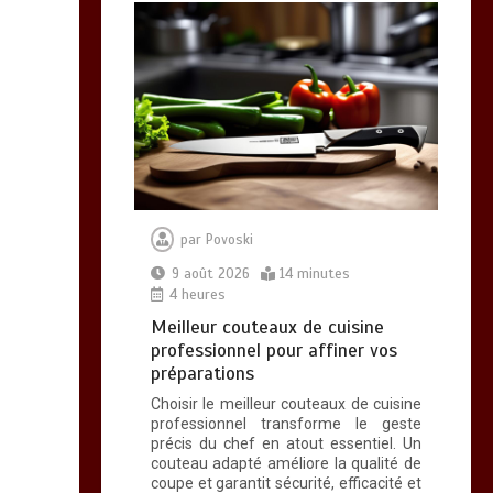
14 minutes
Alimentation
équilibrée : ses
bienfaits pour une
santé durable
par
Povoski
0
10 minutes
9 août 2026
14 minutes
4 heures
Meilleur couteaux de cuisine
professionnel pour affiner vos
Brosse à dents :
préparations
comment bien choisir
Choisir le meilleur couteaux de cuisine
la vôtre
professionnel transforme le geste
0
8 minutes
précis du chef en atout essentiel. Un
couteau adapté améliore la qualité de
coupe et garantit sécurité, efficacité et