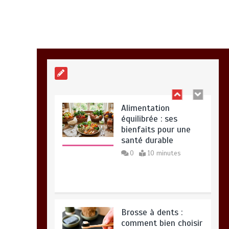
Meilleur couteaux de
cuisine professionnel
pour affiner vos
préparations
14 minutes
Alimentation
équilibrée : ses
bienfaits pour une
santé durable
0
10 minutes
Brosse à dents :
comment bien choisir