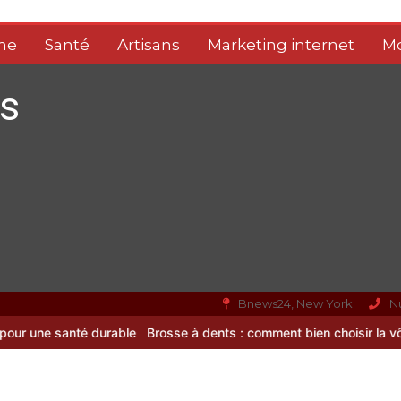
me
Santé
Artisans
Marketing internet
M
s
Bnews24, New York
N
é durable
Brosse à dents : comment bien choisir la vôtre
Meilleur 