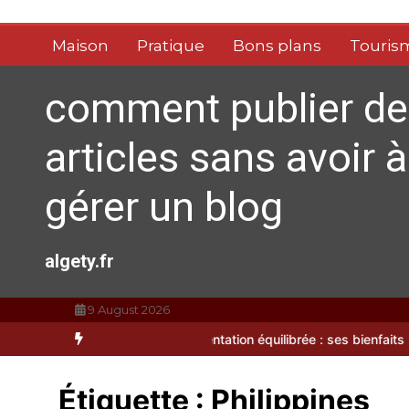
Aller
au
Maison
Pratique
Bons plans
Touris
contenu
comment publier de
articles sans avoir à
gérer un blog
algety.fr
9 August 2026
s préparations
Alimentation équilibrée : ses bienfaits pour une sant
Étiquette :
Philippines