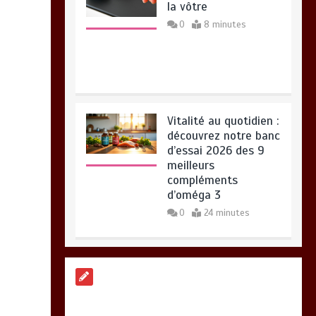
la vôtre
0
8 minutes
Vitalité au quotidien :
découvrez notre banc
d’essai 2026 des 9
meilleurs
compléments
d’oméga 3
0
24 minutes
Meilleur couteaux de
cuisine professionnel
pour affiner vos
préparations