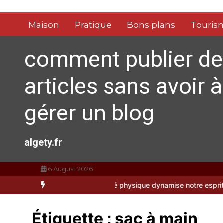
Aller
au
Maison
Pratique
Bons plans
Touris
contenu
comment publier de
articles sans avoir à
gérer un blog
algety.fr
6 August 2026
t : comment l’activité physique dynamise notre esprit
Quelles sont 
Étiquette :
sac à main