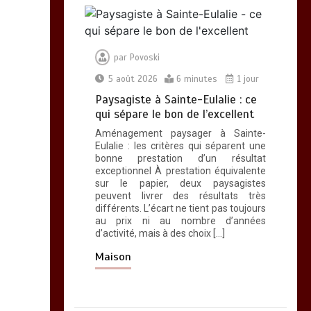
0
6 minutes
par
Povoski
5 août 2026
6 minutes
1 jour
Les bienfaits du
Paysagiste à Sainte-Eulalie : ce
sport : comment
qui sépare le bon de l’excellent
l’activité physique
Aménagement paysager à Sainte-
dynamise notre
Eulalie : les critères qui séparent une
esprit
bonne prestation d’un résultat
exceptionnel À prestation équivalente
0
10 minutes
sur le papier, deux paysagistes
peuvent livrer des résultats très
différents. L’écart ne tient pas toujours
au prix ni au nombre d’années
d’activité, mais à des choix […]
Quelles sont les
entreprises de
Maison
Massage à Arcachon
les mieux équipées
techniquement ?