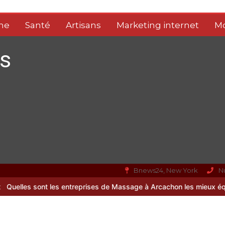
me
Santé
Artisans
Marketing internet
M
s
Bnews24, New York
N
les entreprises de Massage à Arcachon les mieux équipées techniq