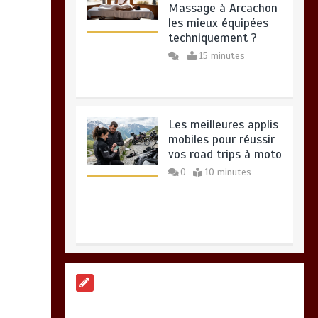
Massage à Arcachon
les mieux équipées
techniquement ?
15 minutes
Les meilleures applis
mobiles pour réussir
vos road trips à moto
0
10 minutes
Paysagiste à Sainte-
Eulalie : ce qui sépare
le bon de l’excellent