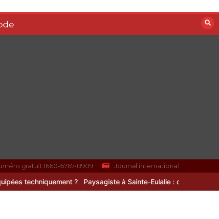
Quelles sont les
ode
entreprises de
Massage à Arcachon
les mieux équipées
techniquement ?
15 minutes
Les meilleures applis
mobiles pour réussir
vos road trips à moto
0
10 minutes
uméro gratuit 1660-6767-8909
Journal international
uement ?
Paysagiste à Sainte-Eulalie : ce qui sépare le bon de l’exce