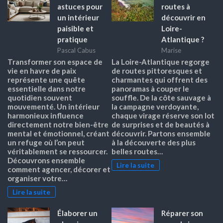
astuces pour
routes à
un intérieur
découvrir en
paisible et
Loire-
pratique
Atlantique ?
Pascal Cabus
Marise
Transformer son espace de
La Loire-Atlantique regorge
vie en havre de paix
de routes pittoresques et
représente une quête
charmantes qui offrent des
essentielle dans notre
panoramas à couper le
quotidien souvent
souffle. De la côte sauvage à
mouvementé. Un intérieur
la campagne verdoyante,
harmonieux influence
chaque virage réserve son lot
directement notre bien-être
de surprises et de beautés à
mental et émotionnel, créant
découvrir. Partons ensemble
un refuge où l’on peut
à la découverte des plus
véritablement se ressourcer.
belles routes…
Découvrons ensemble
Lire la suite
comment agencer, décorer et
organiser votre…
Lire la suite
Élaborer un
Réparer son