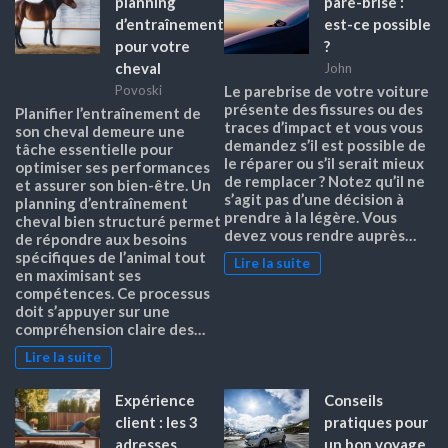
planning
pare-brise :
d’entraînement
est-ce possible
pour votre
?
cheval
John
Povoski
Le parebrise de votre voiture
présente des fissures ou des
Planifier l’entraînement de
traces d’impact et vous vous
son cheval demeure une
demandez s’il est possible de
tâche essentielle pour
le réparer ou s’il serait mieux
optimiser ses performances
de remplacer ? Notez qu’il ne
et assurer son bien-être. Un
s’agit pas d’une décision à
planning d’entraînement
prendre à la légère. Vous
cheval bien structuré permet
devez vous rendre auprès…
de répondre aux besoins
spécifiques de l’animal tout
Lire la suite
en maximisant ses
compétences. Ce processus
doit s’appuyer sur une
compréhension claire des…
Lire la suite
Expérience
Conseils
client : les 3
pratiques pour
adresses
un bon voyage