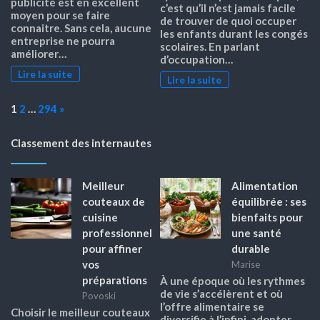
publicité est en excellent
c’est qu’il n’est jamais facile
moyen pour se faire
de trouver de quoi occuper
connaitre. Sans cela, aucune
les enfants durant les congés
entreprise ne pourra
scolaires. En parlant
améliorer…
d’occupation…
Lire la suite
Lire la suite
Page:
Next
1
2
…
294
»
Classement des internautes
Meilleur
Alimentation
couteaux de
équilibrée : ses
cuisine
bienfaits pour
professionnel
une santé
pour affiner
durable
vos
Marise
préparations
À une époque où les rythmes
de vie s’accélèrent et où
Povoski
l’offre alimentaire se
Choisir le meilleur couteaux
diversifie à l’infini, adopter