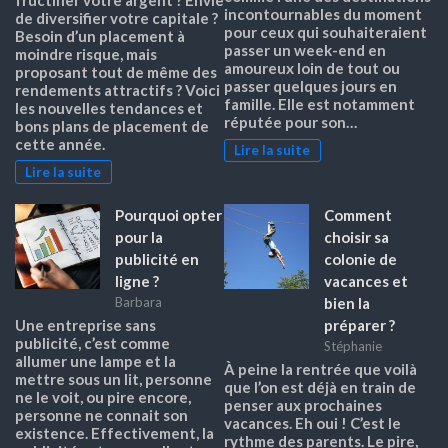
incontournables du moment
de diversifier votre capitale ?
pour ceux qui souhaiteraient
Besoin d’un placement à
passer un week-end en
moindre risque, mais
amoureux loin de tout ou
proposant tout de même des
passer quelques jours en
rendements attractifs ? Voici
famille. Elle est notamment
les nouvelles tendances et
réputée pour son…
bons plans de placement de
cette année.
Lire la suite
Lire la suite
Pourquoi opter
Comment
pour la
choisir sa
publicité en
colonie de
ligne ?
vacances et
bien la
Barbara
préparer ?
Une entreprise sans
publicité, c’est comme
Stéphanie
allumer une lampe et la
À peine la rentrée que voilà
mettre sous un lit, personne
que l’on est déjà en train de
ne le voit, ou pire encore,
penser aux prochaines
personne ne connait son
vacances. Eh oui ! C’est le
existence. Effectivement, la
rythme des parents. Le pire,