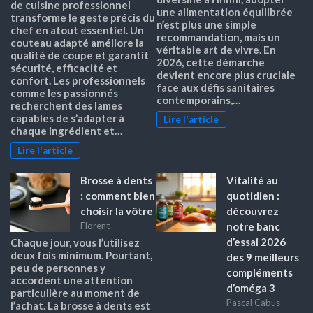
de cuisine professionnel
une alimentation équilibrée
transforme le geste précis du
n’est plus une simple
chef en atout essentiel. Un
recommandation, mais un
couteau adapté améliore la
véritable art de vivre. En
qualité de coupe et garantit
2026, cette démarche
sécurité, efficacité et
devient encore plus cruciale
confort. Les professionnels
face aux défis sanitaires
comme les passionnés
contemporains,…
recherchent des lames
capables de s’adapter à
Lire l'article
chaque ingrédient et…
Lire l'article
Brosse à dents
Vitalité au
: comment bien
quotidien :
choisir la vôtre
découvrez
notre banc
Florent
d’essai 2026
Chaque jour, vous l’utilisez
deux fois minimum. Pourtant,
des 9 meilleurs
peu de personnes y
compléments
accordent une attention
d’oméga 3
particulière au moment de
Pascal Cabus
l’achat. La brosse à dents est