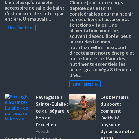
bien plus qu’un simple
Chaque jour, notre corps
accessoire de salle de bain :
déploie des efforts
c’est un outil de santé à part
considérables pour maintenir
entière. Un mauvais…
son équilibre et assurer nos
fonctions vitales. Une
Lire l'article
alimentation moderne,
souvent déséquilibrée, peut
laisser des lacunes
nutritionnelles, impactant
directement notre énergie et
notre bien-être. Parmi les
nutriments essentiels, les
acides gras oméga 3 tiennent
une…
Lire l'article
Paysagiste à
Les bienfaits
Sainte-Eulalie :
du sport :
ce qui sépare le
comment
bon de
l’activité
l’excellent
physique
dynamise notre
Povoski
esprit
Aménagement paysager à