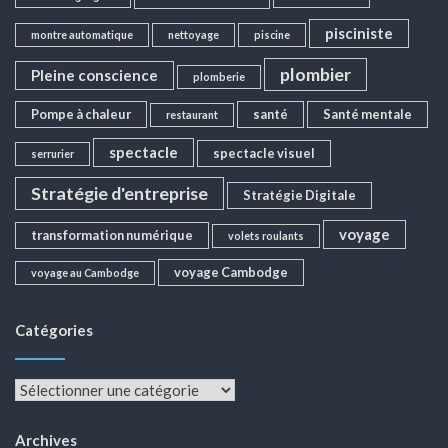
pisciniste
montre automatique
nettoyage
piscine
plombier
Pleine conscience
plomberie
Pompe à chaleur
santé
Santé mentale
restaurant
spectacle
spectacle visuel
serrurier
Stratégie d'entreprise
Stratégie Digitale
voyage
transformation numérique
volets roulants
voyage Cambodge
voyage au Cambodge
Catégories
Catégories
Archives