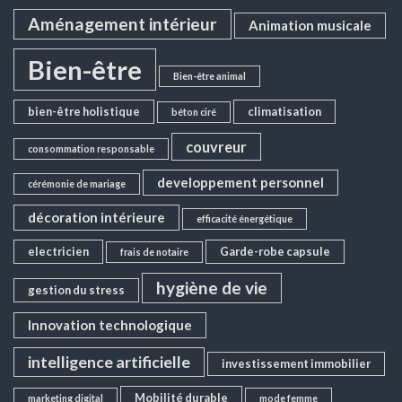
Aménagement intérieur
Animation musicale
Bien-être
Bien-être animal
bien-être holistique
climatisation
béton ciré
couvreur
consommation responsable
developpement personnel
cérémonie de mariage
décoration intérieure
efficacité énergétique
electricien
Garde-robe capsule
frais de notaire
hygiène de vie
gestion du stress
Innovation technologique
intelligence artificielle
investissement immobilier
Mobilité durable
marketing digital
mode femme