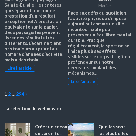
Sainte-Eulalie : les critères
Marise
qui séparent une bonne
Face aux défis du quotidien,
prestation d’un résultat
l’activité physique s’impose
exceptionnel À prestation
aujourd’hui comme un allié
équivalente sur le papier,
incontournable pour
deux paysagistes peuvent
préserver un équilibre mental
livrer des résultats très
durable. Pratiqué
différents. L’écart ne tient
régulièrement, le sport ne se
pas toujours au prix ni au
limite plus à ses effets
nombre d’années d’activité,
visibles sur le corps : il agit en
mais à des choix…
profondeur sur notre
cerveau, stimulant des
Lire l'article
mécanismes…
Lire l'article
Page:
Next
1
2
…
294
»
La selection du webmaster
Créer un cocon
Quelles sont
de sérénité :
les plus belles