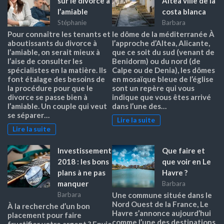
sur le divorce à
Altea ville de la
l’amiable
costa blanca
Stéphanie
Barbara
Pour connaître les tenants et
le dôme de la méditerranée À
aboutissants du divorce à
l’approche d’Altea, Alicante,
l’amiable, on serait mieux à
que ce soit du sud (venant de
l’aise de consulter les
Benidorm) ou du nord (de
spécialistes en la matière. Ils
Calpe ou de Denia), les dômes
font étalage des besoins de
en mosaïque bleue de l’église
la procédure pour que le
sont un repère qui vous
divorce se passe bien à
indique que vous êtes arrivé
l’amiable. Un couple qui veut
dans l’une des…
se séparer…
Lire la suite
Lire la suite
Investissement
Que faire et
2018 : les bons
que voir en Le
plans à ne pas
Havre ?
manquer
Barbara
Barbara
Une commune située dans le
Nord Ouest de la France, Le
À la recherche d’un bon
Havre s’annonce aujourd’hui
placement pour faire
comme l’une des destinations
fructifier votre argent ? Envie