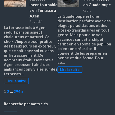
incontournable
en Guadeloupe
s en Terrasse à
cathy
Agen
La Guadeloupe est une
destination parfaite avec des
Povoski
plages paradisiaques et des
La terrasse bois à Agen
sites extraordinaires en tout
séduit par son aspect
genre. Mais pour que vos
chaleureux et naturel. Ce
vacances sur cet archipel
choix s’impose pour profiter
caribéen en forme de papillon
des beaux jours en extérieur,
soient une réussite, il
que ce soit chez soi ou dans
convient de les préparer en
un lieu accueillant. De
bonne et due forme. Pour
nombreux établissements à
ce…
Agen proposent ainsi des
ambiances conviviales sur des
Lire la suite
terrasses…
Lire la suite
Page:
Next
1
2
…
294
»
Recherche par mots clés