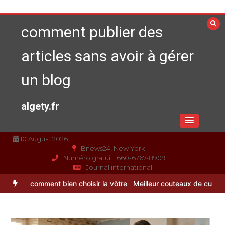
Aller
au
comment publier des
contenu
articles sans avoir à gérer
un blog
algety.fr
10 August 2026
Bnews24, New York
Numéro gratuit 1660-6767-8909
Journal international
nt bien choisir la vôtre
Meilleur couteaux de cuisine professionnel