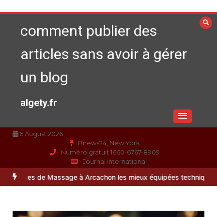
Aller
au
comment publier des
contenu
articles sans avoir à gérer
un blog
algety.fr
6 August 2026
Bnews24, New York
Numéro gratuit 1660-6767-8909
Journal international
de Massage à Arcachon les mieux équipées techniquement ?
Paysagi