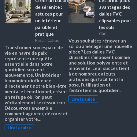
Créer un cocon
Les principaux
de sérénité :
avantages des
astuces pour
dalles PVC
un intérieur
clipsables pour
paisible et
les sols
pratique
Carl
Pascal Cabus
Vous souhaitez rénover un
sol ou aménager une nouvelle
Transformer son espace de
pièce ? Les dalles PVC
vie en havre de paix
clipsables s’imposent comme
représente une quête
une solution polyvalente et
essentielle dans notre
innovante. Leur succès tient
quotidien souvent
à de nombreux atouts
mouvementé. Un intérieur
pratiques qui facilitent la
harmonieux influence
pose, l’utilisation et
directement notre bien-être
l’entretien au quotidien.
mental et émotionnel, créant
un refuge où l’on peut
Lire la suite
véritablement se ressourcer.
Découvrons ensemble
comment agencer, décorer et
organiser votre…
Lire la suite