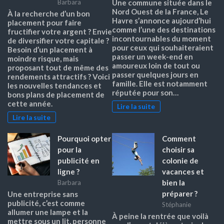
Barbara
Une commune située dans le
Nord Ouest de la France, Le
À la recherche d’un bon
Havre s’annonce aujourd’hui
placement pour faire
comme l’une des destinations
fructifier votre argent ? Envie
incontournables du moment
de diversifier votre capitale ?
pour ceux qui souhaiteraient
Besoin d’un placement à
passer un week-end en
moindre risque, mais
amoureux loin de tout ou
proposant tout de même des
passer quelques jours en
rendements attractifs ? Voici
famille. Elle est notamment
les nouvelles tendances et
réputée pour son…
bons plans de placement de
cette année.
Lire la suite
Lire la suite
Pourquoi opter
Comment
pour la
choisir sa
publicité en
colonie de
ligne ?
vacances et
bien la
Barbara
préparer ?
Une entreprise sans
publicité, c’est comme
Stéphanie
allumer une lampe et la
À peine la rentrée que voilà
mettre sous un lit, personne