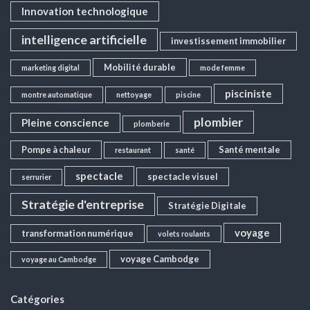
Innovation technologique
intelligence artificielle
investissement immobilier
Mobilité durable
marketing digital
mode femme
pisciniste
montre automatique
nettoyage
piscine
plombier
Pleine conscience
plomberie
Pompe à chaleur
Santé mentale
restaurant
santé
spectacle
spectacle visuel
serrurier
Stratégie d'entreprise
Stratégie Digitale
voyage
transformation numérique
volets roulants
voyage Cambodge
voyage au Cambodge
Catégories