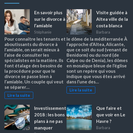
En savoir plus
Visite guidée à
sur le divorce à
Altea ville de la
l’amiable
costa blanca
Stéphanie
Barbara
Pour connaître les tenants et
le dôme de la méditerranée À
aboutissants du divorce à
l’approche d’Altea, Alicante,
l’amiable, on serait mieux à
que ce soit du sud (venant de
l’aise de consulter les
Benidorm) ou du nord (de
spécialistes en la matière. Ils
Calpe ou de Denia), les dômes
font étalage des besoins de
en mosaïque bleue de l’église
la procédure pour que le
sont un repère qui vous
divorce se passe bien à
indique que vous êtes arrivé
l’amiable. Un couple qui veut
dans l’une des…
se séparer…
Lire la suite
Lire la suite
Investissement
Que faire et
2018 : les bons
que voir en Le
plans à ne pas
Havre ?
manquer
Barbara