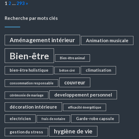
Page:
Next
1
2
…
293
»
Recherche par mots clés
Aménagement intérieur
Animation musicale
Bien-être
Bien-être animal
bien-être holistique
climatisation
béton ciré
couvreur
consommation responsable
developpement personnel
cérémonie de mariage
décoration intérieure
efficacité énergétique
electricien
Garde-robe capsule
frais de notaire
hygiène de vie
gestion du stress