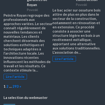
Royan
Povoski
Povoski
Le bac acier sur ossature bois
attire de plus en plus dans le
Peintre Royan regroupe des
secteur de la construction,
professionnels aux
notamment en rénovation et
approches variées. Le secteur
en extension. Ce procédé
connaît régulièrement de
consiste à associer une
nouvelles tendances et
structure légère en bois à un
matériaux. Les clients
revêtement métallique,
cherchent désormais des
apportant une alternative
solutions esthétiques et
aux solutions traditionnelles.
techniques adaptées à
L’association de…
l’architecture locale. Les
innovations récentes
Lire l'article
influencent les méthodes de
travail et les résultats. Ce
contexte stimule la…
Lire l'article
Page:
Next
1
2
…
293
»
La selection du webmaster