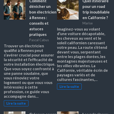
Comment
Quel itinéraire
dénicher un
pour un road
bon électricien
trip inoubliable
à Rennes :
en Californie ?
conseils et
Marise
astuces
Imaginez-vous au volant
d’une voiture décapotable,
pratiques
les cheveux au vent et le
Pascal Cabus
soleil californien caressant
Trouver un électricien
votre peau. La route s’étend
qualifié à Rennes peut
devant vous, serpentant
s’avérer crucial pour assurer
entre les plages dorées, les
la sécurité et l’efficacité de
montagnes majestueuses et
votre installation électrique.
les villes vibrantes. La
Que vous soyez confronté à
Californie, véritable écrin de
une panne soudaine, que
paysages variés et de
vous rénoviez votre
cultures fascinantes,…
logement ou que vous vous
Lire la suite
intéressiez à cette
profession, ce guide vous
accompagne dans…
Lire la suite