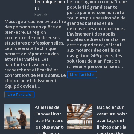
techniquemen
Le touring moto connaît une
popularité grandissante,
t ?
porté par une communauté
Povoski
toujours plus passionnée de
Massage arcachon pyla attire
grandes balades et de
des personnes en quête de
découvertes en deux-roues.
bien-être. La région
L’avènement des applis
concentre de nombreuses
mobiles dédiées transforme
structures professionnelles.
cette expérience, offrant
Leur diversité technique
aux motards des outils de
permet de répondre à des
navigation GPS précis, des
attentes variées. Les
solutions de planification
habitants et visiteurs
itinéraire personnalisées…
recherchent efficacité et
Lire l'article
confort lors de leurs soins. Le
choix d’un établissement
équipé devient…
Lire l'article
Palmarès de
Bac acier sur
l’innovation :
ossature bois :
les 5 Peinture
avantages et
les plus avant-
limites dans la
gardistes de
construction