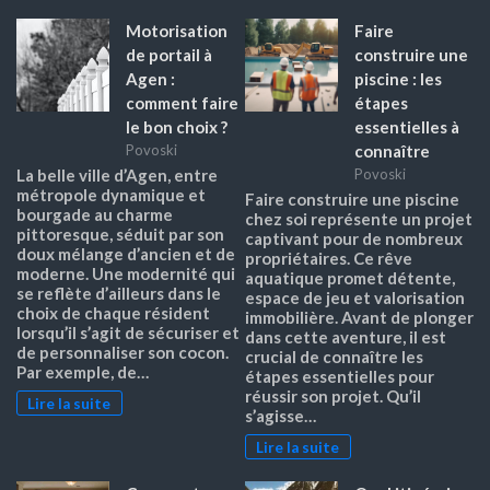
Motorisation
Faire
de portail à
construire une
Agen :
piscine : les
comment faire
étapes
le bon choix ?
essentielles à
connaître
Povoski
La belle ville d’Agen, entre
Povoski
métropole dynamique et
Faire construire une piscine
bourgade au charme
chez soi représente un projet
pittoresque, séduit par son
captivant pour de nombreux
doux mélange d’ancien et de
propriétaires. Ce rêve
moderne. Une modernité qui
aquatique promet détente,
se reflète d’ailleurs dans le
espace de jeu et valorisation
choix de chaque résident
immobilière. Avant de plonger
lorsqu’il s’agit de sécuriser et
dans cette aventure, il est
de personnaliser son cocon.
crucial de connaître les
Par exemple, de…
étapes essentielles pour
réussir son projet. Qu’il
Lire la suite
s’agisse…
Lire la suite