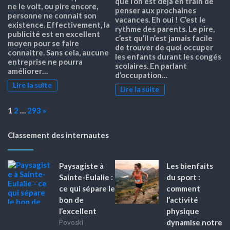
que l’on est déjà en train de
ne le voit, ou pire encore,
penser aux prochaines
personne ne connait son
vacances. Eh oui ! C’est le
existence. Effectivement, la
rythme des parents. Le pire,
publicité est en excellent
c’est qu’il n’est jamais facile
moyen pour se faire
de trouver de quoi occuper
connaitre. Sans cela, aucune
les enfants durant les congés
entreprise ne pourra
scolaires. En parlant
améliorer…
d’occupation…
Lire la suite
Lire la suite
Page:
Next
1
2
…
293
»
Classement des internautes
Paysagiste à
Les bienfaits
Sainte-Eulalie :
du sport :
ce qui sépare le
comment
bon de
l’activité
l’excellent
physique
dynamise notre
Povoski