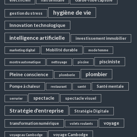
frais de notaire
hygiène de vie
gestion du stress
Innovation technologique
intelligence artificielle
investissement immobilier
Mobilité durable
marketing digital
mode femme
pisciniste
montre automatique
nettoyage
piscine
plombier
Pleine conscience
plomberie
Pompe à chaleur
Santé mentale
restaurant
santé
spectacle
spectacle visuel
serrurier
Stratégie d'entreprise
Stratégie Digitale
voyage
transformation numérique
volets roulants
voyage Cambodge
voyage au Cambodge