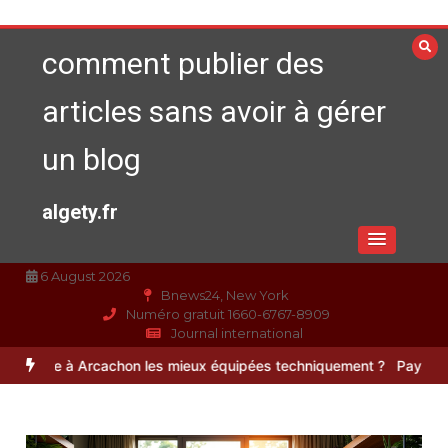
Aller
au
comment publier des
contenu
articles sans avoir à gérer
un blog
algety.fr
6 August 2026
Bnews24, New York
Numéro gratuit 1660-6767-8909
Journal international
cachon les mieux équipées techniquement ?
Paysagiste à Sainte-Eula