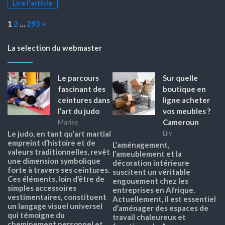
Lire l'article
Page:
Next
1
2
…
293
»
La selection du webmaster
Le parcours
Sur quelle
fascinant des
boutique en
ceintures dans
ligne acheter
l’art du judo
vos meubles ?
Cameroun
Marise
Le judo, en tant qu’art martial
Lily
empreint d’histoire et de
L’aménagement,
valeurs traditionnelles, revêt
l’ameublement et la
une dimension symbolique
décoration intérieure
forte à travers ses ceintures.
suscitent un véritable
Ces éléments, loin d’être de
engouement chez les
simples accessoires
entreprises en Afrique.
vestimentaires, constituent
Actuellement, il est essentiel
un langage visuel universel
d’aménager des espaces de
qui témoigne du
travail chaleureux et
cheminement personnel et