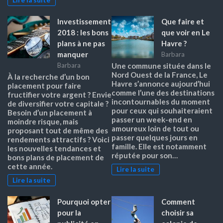
Lire la suite
Investissement
Que faire et
2018 : les bons
que voir en Le
plans à ne pas
Havre ?
manquer
Barbara
Barbara
Une commune située dans le
Nord Ouest de la France, Le
À la recherche d’un bon
Havre s’annonce aujourd’hui
placement pour faire
comme l’une des destinations
fructifier votre argent ? Envie
incontournables du moment
de diversifier votre capitale ?
pour ceux qui souhaiteraient
Besoin d’un placement à
passer un week-end en
moindre risque, mais
amoureux loin de tout ou
proposant tout de même des
passer quelques jours en
rendements attractifs ? Voici
famille. Elle est notamment
les nouvelles tendances et
réputée pour son…
bons plans de placement de
cette année.
Lire la suite
Lire la suite
Pourquoi opter
Comment
pour la
choisir sa