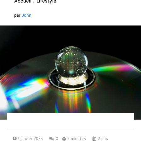
Accueil
Lifestyle
par
John
7 janvier 2025
0
6 minutes
2 ans