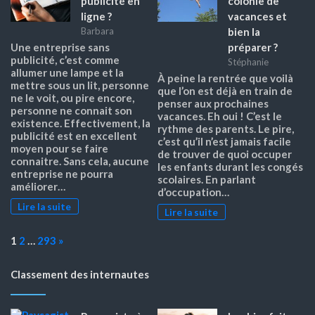
publicité en
colonie de
ligne ?
vacances et
bien la
Barbara
préparer ?
Une entreprise sans
publicité, c’est comme
Stéphanie
allumer une lampe et la
À peine la rentrée que voilà
mettre sous un lit, personne
que l’on est déjà en train de
ne le voit, ou pire encore,
penser aux prochaines
personne ne connait son
vacances. Eh oui ! C’est le
existence. Effectivement, la
rythme des parents. Le pire,
publicité est en excellent
c’est qu’il n’est jamais facile
moyen pour se faire
de trouver de quoi occuper
connaitre. Sans cela, aucune
les enfants durant les congés
entreprise ne pourra
scolaires. En parlant
améliorer…
d’occupation…
Lire la suite
Lire la suite
Page:
Next
1
2
…
293
»
Classement des internautes