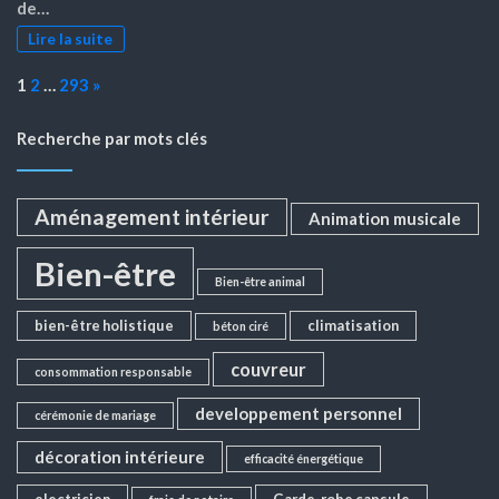
de…
Lire la suite
Page:
Next
1
2
…
293
»
Recherche par mots clés
Aménagement intérieur
Animation musicale
Bien-être
Bien-être animal
bien-être holistique
climatisation
béton ciré
couvreur
consommation responsable
developpement personnel
cérémonie de mariage
décoration intérieure
efficacité énergétique
electricien
Garde-robe capsule