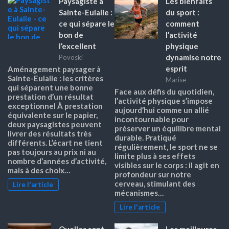
Paysagiste à
Les bienfaits
Sainte-Eulalie :
du sport :
ce qui sépare le
comment
bon de
l’activité
l’excellent
physique
dynamise notre
Povoski
esprit
Aménagement paysager à
Sainte-Eulalie : les critères
Marise
qui séparent une bonne
Face aux défis du quotidien,
prestation d’un résultat
l’activité physique s’impose
exceptionnel À prestation
aujourd’hui comme un allié
équivalente sur le papier,
incontournable pour
deux paysagistes peuvent
préserver un équilibre mental
livrer des résultats très
durable. Pratiqué
différents. L’écart ne tient
régulièrement, le sport ne se
pas toujours au prix ni au
limite plus à ses effets
nombre d’années d’activité,
visibles sur le corps : il agit en
mais à des choix…
profondeur sur notre
cerveau, stimulant des
Lire l'article
mécanismes…
Lire l'article
Quelles sont
Les meilleures