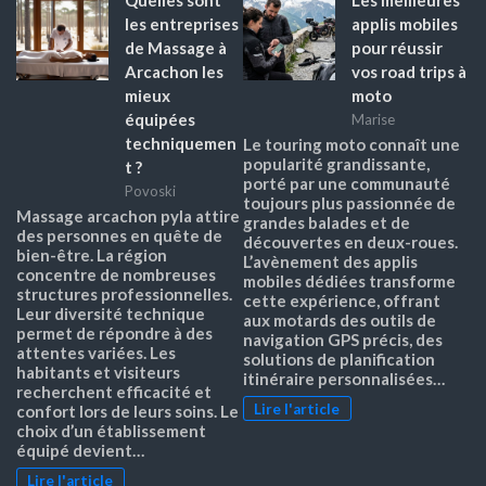
les entreprises
applis mobiles
de Massage à
pour réussir
Arcachon les
vos road trips à
mieux
moto
équipées
Marise
techniquemen
Le touring moto connaît une
popularité grandissante,
t ?
porté par une communauté
Povoski
toujours plus passionnée de
Massage arcachon pyla attire
grandes balades et de
des personnes en quête de
découvertes en deux-roues.
bien-être. La région
L’avènement des applis
concentre de nombreuses
mobiles dédiées transforme
structures professionnelles.
cette expérience, offrant
Leur diversité technique
aux motards des outils de
permet de répondre à des
navigation GPS précis, des
attentes variées. Les
solutions de planification
habitants et visiteurs
itinéraire personnalisées…
recherchent efficacité et
Lire l'article
confort lors de leurs soins. Le
choix d’un établissement
équipé devient…
Lire l'article