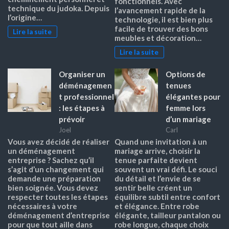
fonctionnels. Avec
technique du judoka. Depuis
l’avancement rapide de la
l’origine…
technologie, il est bien plus
facile de trouver des bons
Lire la suite
meubles et décoration…
Lire la suite
Organiser un
Options de
déménagemen
tenues
t professionnel
élégantes pour
: les étapes à
femme lors
prévoir
d’un mariage
Joel
Carl
Vous avez décidé de réaliser
Quand une invitation à un
un déménagement
mariage arrive, choisir la
entreprise ? Sachez qu’il
tenue parfaite devient
s’agit d’un changement qui
souvent un vrai défi. Le souci
demande une préparation
du détail et l’envie de se
bien soignée. Vous devez
sentir belle créent un
respecter toutes les étapes
équilibre subtil entre confort
nécessaires à votre
et élégance. Entre robe
déménagement d’entreprise
élégante, tailleur pantalon ou
pour que tout aille dans
robe longue, chaque choix