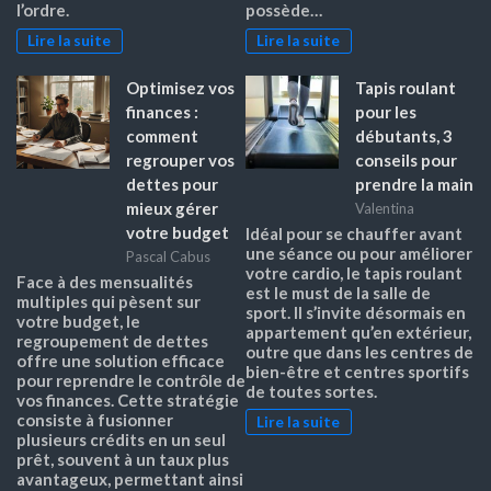
l’ordre.
possède…
Lire la suite
Lire la suite
Optimisez vos
Tapis roulant
finances :
pour les
comment
débutants, 3
regrouper vos
conseils pour
dettes pour
prendre la main
mieux gérer
Valentina
votre budget
Idéal pour se chauffer avant
une séance ou pour améliorer
Pascal Cabus
votre cardio, le tapis roulant
Face à des mensualités
est le must de la salle de
multiples qui pèsent sur
sport. Il s’invite désormais en
votre budget, le
appartement qu’en extérieur,
regroupement de dettes
outre que dans les centres de
offre une solution efficace
bien-être et centres sportifs
pour reprendre le contrôle de
de toutes sortes.
vos finances. Cette stratégie
consiste à fusionner
Lire la suite
plusieurs crédits en un seul
prêt, souvent à un taux plus
avantageux, permettant ainsi