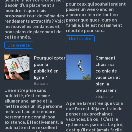
pour ceux qui souhaiteraient
Besoin d’un placement à
passer un week-end en
moindre risque, mais
amoureux loin de tout ou
proposant tout de même des
passer quelques jours en
rendements attractifs ? Voici
famille. Elle est notamment
les nouvelles tendances et
réputée pour son…
bons plans de placement de
cette année.
Lire la suite
Lire la suite
Pourquoi opter
Comment
pour la
choisir sa
publicité en
colonie de
ligne ?
vacances et
bien la
Barbara
préparer ?
Une entreprise sans
publicité, c’est comme
Stéphanie
allumer une lampe et la
À peine la rentrée que voilà
mettre sous un lit, personne
que l’on est déjà en train de
ne le voit, ou pire encore,
penser aux prochaines
personne ne connait son
vacances. Eh oui ! C’est le
existence. Effectivement, la
rythme des parents. Le pire,
publicité est en excellent
c’est qu’il n’est jamais facile