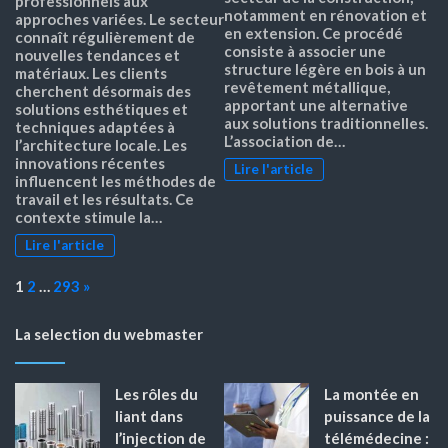
professionnels aux
notamment en rénovation et
approches variées. Le secteur
en extension. Ce procédé
connaît régulièrement de
consiste à associer une
nouvelles tendances et
structure légère en bois à un
matériaux. Les clients
revêtement métallique,
cherchent désormais des
apportant une alternative
solutions esthétiques et
aux solutions traditionnelles.
techniques adaptées à
L’association de…
l’architecture locale. Les
innovations récentes
Lire l'article
influencent les méthodes de
travail et les résultats. Ce
contexte stimule la…
Lire l'article
Page:
Next
1
2
…
293
»
La selection du webmaster
Les rôles du
La montée en
liant dans
puissance de la
l’injection de
télémédecine :