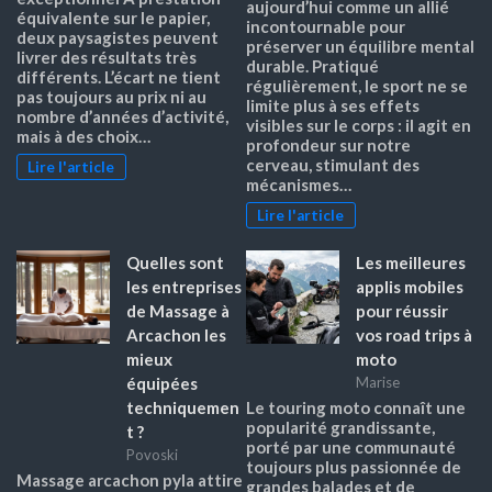
aujourd’hui comme un allié
équivalente sur le papier,
incontournable pour
deux paysagistes peuvent
préserver un équilibre mental
livrer des résultats très
durable. Pratiqué
différents. L’écart ne tient
régulièrement, le sport ne se
pas toujours au prix ni au
limite plus à ses effets
nombre d’années d’activité,
visibles sur le corps : il agit en
mais à des choix…
profondeur sur notre
cerveau, stimulant des
Lire l'article
mécanismes…
Lire l'article
Quelles sont
Les meilleures
les entreprises
applis mobiles
de Massage à
pour réussir
Arcachon les
vos road trips à
mieux
moto
équipées
Marise
techniquemen
Le touring moto connaît une
popularité grandissante,
t ?
porté par une communauté
Povoski
toujours plus passionnée de
Massage arcachon pyla attire
grandes balades et de