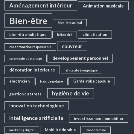
Aménagement intérieur
Animation musicale
Bien-être
Bien-être animal
bien-être holistique
climatisation
béton ciré
couvreur
consommation responsable
developpement personnel
cérémonie de mariage
décoration intérieure
efficacité énergétique
electricien
Garde-robe capsule
frais de notaire
hygiène de vie
gestion du stress
Innovation technologique
intelligence artificielle
investissement immobilier
Mobilité durable
marketing digital
mode femme