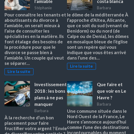
l’amiable
costa blanca
Stéphanie
Barbara
Pour connaître les tenants et
le dôme de la méditerranée À
aboutissants du divorce à
l’approche d’Altea, Alicante,
l’amiable, on serait mieux à
que ce soit du sud (venant de
l’aise de consulter les
Benidorm) ou du nord (de
spécialistes en la matière. Ils
Calpe ou de Denia), les dômes
font étalage des besoins de
en mosaïque bleue de l’église
la procédure pour que le
sont un repère qui vous
divorce se passe bien à
indique que vous êtes arrivé
l’amiable. Un couple qui veut
dans l’une des…
se séparer…
Lire la suite
Lire la suite
Investissement
Que faire et
2018 : les bons
que voir en Le
plans à ne pas
Havre ?
manquer
Barbara
Barbara
Une commune située dans le
Nord Ouest de la France, Le
À la recherche d’un bon
Havre s’annonce aujourd’hui
placement pour faire
comme l’une des destinations
fructifier votre argent ? Envie
incontournables du moment
de diversifier votre capitale ?