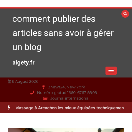
Aller
au
comment publier des
contenu
articles sans avoir à gérer
un blog
algety.fr
6 August 2026
Bnews24, New York
Numéro gratuit 1660-6767-8909
Journal international
age à Arcachon les mieux équipées techniquement ?
Paysagiste à Sa