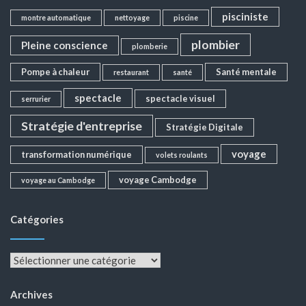
pisciniste
montre automatique
nettoyage
piscine
plombier
Pleine conscience
plomberie
Pompe à chaleur
Santé mentale
restaurant
santé
spectacle
spectacle visuel
serrurier
Stratégie d'entreprise
Stratégie Digitale
voyage
transformation numérique
volets roulants
voyage Cambodge
voyage au Cambodge
Catégories
Catégories
Archives