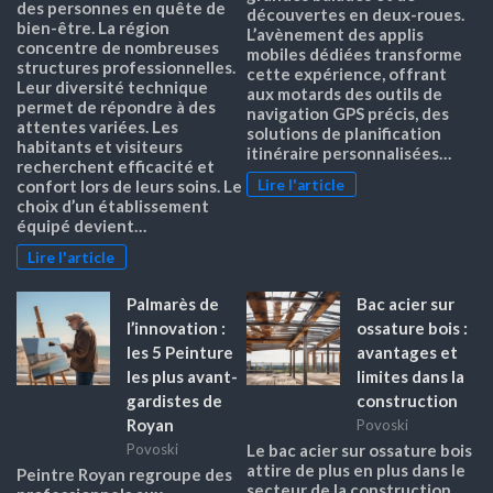
des personnes en quête de
découvertes en deux-roues.
bien-être. La région
L’avènement des applis
concentre de nombreuses
mobiles dédiées transforme
structures professionnelles.
cette expérience, offrant
Leur diversité technique
aux motards des outils de
permet de répondre à des
navigation GPS précis, des
attentes variées. Les
solutions de planification
habitants et visiteurs
itinéraire personnalisées…
recherchent efficacité et
Lire l'article
confort lors de leurs soins. Le
choix d’un établissement
équipé devient…
Lire l'article
Palmarès de
Bac acier sur
l’innovation :
ossature bois :
les 5 Peinture
avantages et
les plus avant-
limites dans la
gardistes de
construction
Royan
Povoski
Povoski
Le bac acier sur ossature bois
attire de plus en plus dans le
Peintre Royan regroupe des
secteur de la construction,