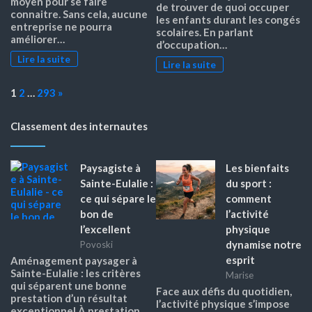
moyen pour se faire
de trouver de quoi occuper
connaitre. Sans cela, aucune
les enfants durant les congés
entreprise ne pourra
scolaires. En parlant
améliorer…
d’occupation…
Lire la suite
Lire la suite
Page:
Next
1
2
…
293
»
Classement des internautes
Paysagiste à
Les bienfaits
Sainte-Eulalie :
du sport :
ce qui sépare le
comment
bon de
l’activité
l’excellent
physique
dynamise notre
Povoski
esprit
Aménagement paysager à
Sainte-Eulalie : les critères
Marise
qui séparent une bonne
Face aux défis du quotidien,
prestation d’un résultat
l’activité physique s’impose
exceptionnel À prestation