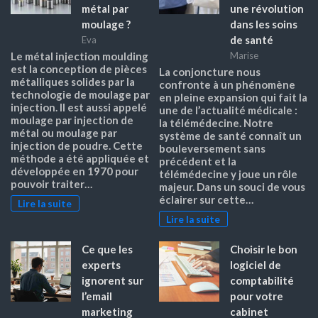
métal par
une révolution
moulage ?
dans les soins
de santé
Eva
Le métal injection moulding
Marise
est la conception de pièces
La conjoncture nous
métalliques solides par la
confronte à un phénomène
technologie de moulage par
en pleine expansion qui fait la
injection. Il est aussi appelé
une de l’actualité médicale :
moulage par injection de
la télémédecine. Notre
métal ou moulage par
système de santé connaît un
injection de poudre. Cette
bouleversement sans
méthode a été appliquée et
précédent et la
développée en 1970 pour
télémédecine y joue un rôle
pouvoir traiter…
majeur. Dans un souci de vous
éclairer sur cette…
Lire la suite
Lire la suite
Ce que les
Choisir le bon
experts
logiciel de
ignorent sur
comptabilité
l’email
pour votre
marketing
cabinet