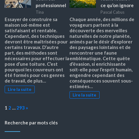
professionnel
ce qu’on ignore
Tina
Pascal Cabus
Essayer de construire sa
Chaque année, des millions de
maison soi-même est
voyageurs partent à la
satisfaisant et rentable.
découverte des merveilles
Cependant, des techniques
naturelles de notre planète,
devront être maîtrisées pour
animés par le désir d’explorer
certains travaux. D’autre
des paysages lointains et de
part, des méthodes sont
rencontrer une faune
nécessaires pour effectuer la
emblématique. Cette quête
pose d’une toiture. C’est
d’évasion, si enrichissante
pourquoi les couvreurs ont
soit-elle pour l’esprit humain,
été formés pour ces genres
engendre cependant des
de travail, de plus…
conséquences souvent sous-
estimées…
Lire la suite
Lire la suite
Page:
Next
1
2
…
293
»
Recherche par mots clés