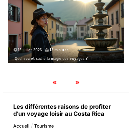
s
21 juin 2026
15 minutes
es voyages ?
L’art de se perdre pour mieux se
Les différentes raisons de profiter
d’un voyage loisir au Costa Rica
Accueil
Tourisme