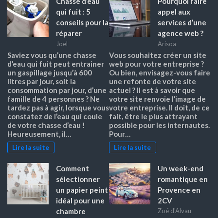
Chasse d’eau
Pourquoi faire
qui fuit : 5
appel aux
conseils pour la
services d’une
réparer
agence web ?
Joel
Arisoa
Saviez vous qu’une chasse
Vous souhaitez créer un site
d’eau qui fuit peut entrainer
web pour votre entreprise ?
un gaspillage jusqu’à 600
Ou bien, envisagez-vous faire
litres par jour, soit la
une refonte de votre site
consommation par jour, d’une
actuel ? Il est à savoir que
famille de 4 personnes ? Ne
votre site renvoie l’image de
tardez pas à agir, lorsque vous
votre entreprise. Il doit, de ce
constatez de l’eau qui coule
fait, être le plus attrayant
de votre chasse d’eau !
possible pour les internautes.
Heureusement, il…
Pour…
Lire la suite
Lire la suite
Comment
Un week-end
sélectionner
romantique en
un papier peint
Provence en
idéal pour une
2CV
chambre
Zoé d'Alvau