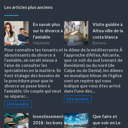
Les articles plus anciens
En savoir plus
Visite guidée à
sur le divorce à
Altea ville de la
l’amiable
costa blanca
Stéphanie
Barbara
Pour connaître les tenants et
le dôme de la méditerranée À
aboutissants du divorce à
l’approche d’Altea, Alicante,
l’amiable, on serait mieux à
que ce soit du sud (venant de
l’aise de consulter les
Benidorm) ou du nord (de
spécialistes en la matière. Ils
Calpe ou de Denia), les dômes
font étalage des besoins de
en mosaïque bleue de l’église
la procédure pour que le
sont un repère qui vous
divorce se passe bien à
indique que vous êtes arrivé
l’amiable. Un couple qui veut
dans l’une des…
se séparer…
Lire la suite
Lire la suite
Investissement
Que faire et
2018 : les bons
que voir en Le