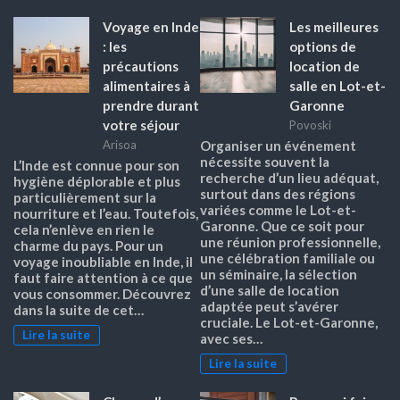
Voyage en Inde
Les meilleures
: les
options de
précautions
location de
alimentaires à
salle en Lot-et-
prendre durant
Garonne
votre séjour
Povoski
Arisoa
Organiser un événement
nécessite souvent la
L’Inde est connue pour son
recherche d’un lieu adéquat,
hygiène déplorable et plus
surtout dans des régions
particulièrement sur la
variées comme le Lot-et-
nourriture et l’eau. Toutefois,
Garonne. Que ce soit pour
cela n’enlève en rien le
une réunion professionnelle,
charme du pays. Pour un
une célébration familiale ou
voyage inoubliable en Inde, il
un séminaire, la sélection
faut faire attention à ce que
d’une salle de location
vous consommer. Découvrez
adaptée peut s’avérer
dans la suite de cet…
cruciale. Le Lot-et-Garonne,
Lire la suite
avec ses…
Lire la suite