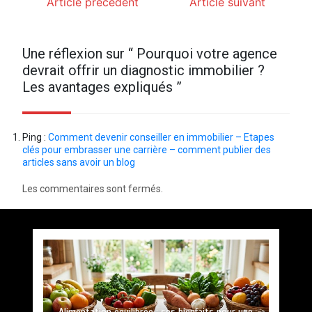
Article précédent
Article suivant
Une réflexion sur “
Pourquoi votre agence
devrait offrir un diagnostic immobilier ?
Les avantages expliqués
”
Ping :
Comment devenir conseiller en immobilier – Etapes
clés pour embrasser une carrière – comment publier des
articles sans avoir un blog
Les commentaires sont fermés.
Paysagiste à Sainte-Eulalie : ce qui sépare le bon
Entretien d’espaces verts à Evreux : pourquoi le
savoir-faire fait la différence
de l’excellent
par
par
Povoski
Povoski
10 août 2026
5 août 2026
4 minutes
6 minutes
7 heures
5 jours
Vitalité au quotidien : découvrez notre banc
d’essai 2026 des 9 meilleurs compléments
d’oméga 3
Alimentation équilibrée : ses bienfaits pour une
Les bienfaits du sport : comment l’activité