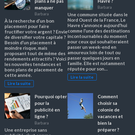
plans à ne pas
Havre ?
manquer
Barbara
Barbara
Une commune située dans le
Nord Ouest de la France, Le
À la recherche d’un bon
Havre s’annonce aujourd’hui
placement pour faire
comme l’une des destinations
fructifier votre argent ? Envie
incontournables du moment
de diversifier votre capitale ?
pour ceux qui souhaiteraient
Besoin d’un placement à
passer un week-end en
moindre risque, mais
amoureux loin de tout ou
proposant tout de même des
passer quelques jours en
rendements attractifs ? Voici
famille. Elle est notamment
les nouvelles tendances et
réputée pour son…
bons plans de placement de
cette année.
Lire la suite
Lire la suite
Pourquoi opter
Comment
pour la
choisir sa
publicité en
colonie de
ligne ?
vacances et
bien la
Barbara
préparer ?
Une entreprise sans