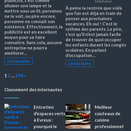
publicité, c’est comme
Stéphanie
allumer une lampe et la
À peine la rentrée que voilà
mettre sous un lit, personne
que l’on est déjà en train de
ne le voit, ou pire encore,
penser aux prochaines
personne ne connait son
vacances. Eh oui ! C’est le
existence. Effectivement, la
rythme des parents. Le pire,
publicité est en excellent
c’est qu’il n’est jamais facile
moyen pour se faire
de trouver de quoi occuper
connaitre. Sans cela, aucune
les enfants durant les congés
entreprise ne pourra
scolaires. En parlant
améliorer…
d’occupation…
Lire la suite
Lire la suite
Page:
Next
1
2
…
294
»
Classement des internautes
Entretien
Meilleur
d’espaces verts
couteaux de
à Evreux :
cuisine
pourquoi le
professionnel