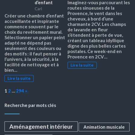
d’enfant
Imaginez-vous parcourant les
routes sinueuses de la
Carl
Provence, le vent dans les
Créer une chambre d’enfant
cheveux, à bord d’une
accueillante et inspirante
charmante 2CV. Les champs
commence souvent par le
de lavande en fleur
choix du revêtement mural.
s’étendent à perte de vue,
Sélectionner un papier peint
créant un tableau idyllique
adapté ne dépend pas
digne des plus belles cartes
seulement des couleurs ou
postales. Ce week-end en
des motifs : il faut penser à
Provence en 2CV…
l’univers, à la sécurité, à la
facilité de nettoyage et à
Lire la suite
bien…
Lire la suite
Page:
Next
1
2
…
294
»
Recherche par mots clés
Aménagement intérieur
Animation musicale