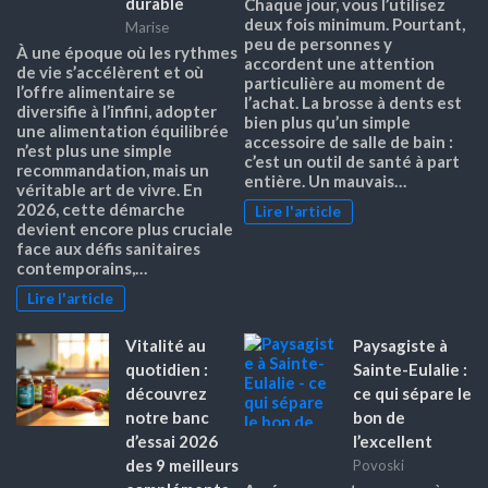
durable
Chaque jour, vous l’utilisez
deux fois minimum. Pourtant,
Marise
peu de personnes y
À une époque où les rythmes
accordent une attention
de vie s’accélèrent et où
particulière au moment de
l’offre alimentaire se
l’achat. La brosse à dents est
diversifie à l’infini, adopter
bien plus qu’un simple
une alimentation équilibrée
accessoire de salle de bain :
n’est plus une simple
c’est un outil de santé à part
recommandation, mais un
entière. Un mauvais…
véritable art de vivre. En
2026, cette démarche
Lire l'article
devient encore plus cruciale
face aux défis sanitaires
contemporains,…
Lire l'article
Vitalité au
Paysagiste à
quotidien :
Sainte-Eulalie :
découvrez
ce qui sépare le
notre banc
bon de
d’essai 2026
l’excellent
des 9 meilleurs
Povoski