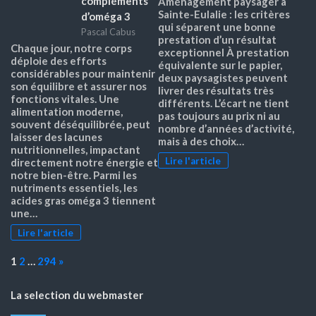
compléments
Aménagement paysager à
Sainte-Eulalie : les critères
d’oméga 3
qui séparent une bonne
Pascal Cabus
prestation d’un résultat
Chaque jour, notre corps
exceptionnel À prestation
déploie des efforts
équivalente sur le papier,
considérables pour maintenir
deux paysagistes peuvent
son équilibre et assurer nos
livrer des résultats très
fonctions vitales. Une
différents. L’écart ne tient
alimentation moderne,
pas toujours au prix ni au
souvent déséquilibrée, peut
nombre d’années d’activité,
laisser des lacunes
mais à des choix…
nutritionnelles, impactant
Lire l'article
directement notre énergie et
notre bien-être. Parmi les
nutriments essentiels, les
acides gras oméga 3 tiennent
une…
Lire l'article
Page:
Next
1
2
…
294
»
La selection du webmaster