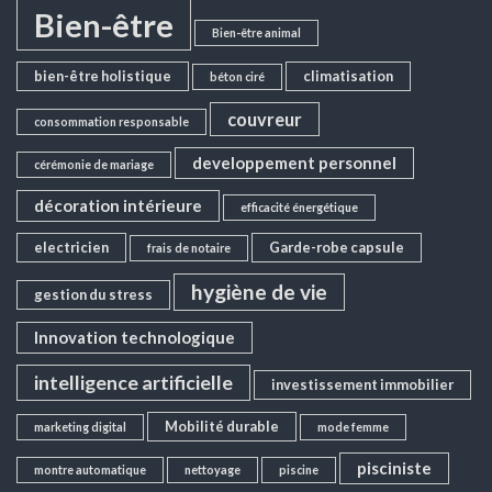
Bien-être
Bien-être animal
bien-être holistique
climatisation
béton ciré
couvreur
consommation responsable
developpement personnel
cérémonie de mariage
décoration intérieure
efficacité énergétique
electricien
Garde-robe capsule
frais de notaire
hygiène de vie
gestion du stress
Innovation technologique
intelligence artificielle
investissement immobilier
Mobilité durable
marketing digital
mode femme
pisciniste
montre automatique
nettoyage
piscine