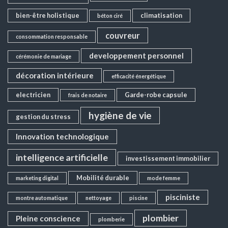
bien-être holistique
climatisation
béton ciré
couvreur
consommation responsable
developpement personnel
cérémonie de mariage
décoration intérieure
efficacité énergétique
electricien
Garde-robe capsule
frais de notaire
hygiène de vie
gestion du stress
Innovation technologique
intelligence artificielle
investissement immobilier
Mobilité durable
marketing digital
mode femme
pisciniste
montre automatique
nettoyage
piscine
plombier
Pleine conscience
plomberie