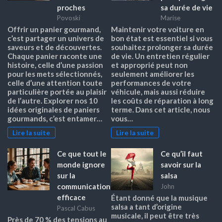
proches
sa durée de vie
Povoski
Marise
Offrir un panier gourmand,
Maintenir votre voiture en
c’est partager un univers de
bon état est essentiel si vous
saveurs et de découvertes.
souhaitez prolonger sa durée
Chaque panier raconte une
de vie. Un entretien régulier
histoire, celle d’une passion
et approprié peut non
pour les mets sélectionnés,
seulement améliorer les
celle d’une attention toute
performances de votre
particulière portée au plaisir
véhicule, mais aussi réduire
de l’autre. Explorer nos 10
les coûts de réparation à long
idées originales de paniers
terme. Dans cet article, nous
gourmands, c’est entamer…
vous…
Lire la suite
Lire la suite
Ce que tout le
Ce qu’il faut
monde ignore
savoir sur la
sur la
salsa
communication
John
efficace
Étant donné que la musique
salsa a tant d’origine
Pascal Cabus
musicale, il peut être très
Près de 70 % des tensions au