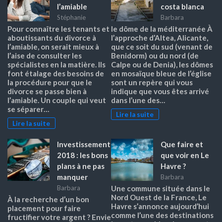
l’amiable
costa blanca
Stéphanie
Barbara
Pour connaître les tenants et
le dôme de la méditerranée À
aboutissants du divorce à
l’approche d’Altea, Alicante,
l’amiable, on serait mieux à
que ce soit du sud (venant de
l’aise de consulter les
Benidorm) ou du nord (de
spécialistes en la matière. Ils
Calpe ou de Denia), les dômes
font étalage des besoins de
en mosaïque bleue de l’église
la procédure pour que le
sont un repère qui vous
divorce se passe bien à
indique que vous êtes arrivé
l’amiable. Un couple qui veut
dans l’une des…
se séparer…
Lire la suite
Lire la suite
Investissement
Que faire et
2018 : les bons
que voir en Le
plans à ne pas
Havre ?
manquer
Barbara
Barbara
Une commune située dans le
Nord Ouest de la France, Le
À la recherche d’un bon
Havre s’annonce aujourd’hui
placement pour faire
comme l’une des destinations
fructifier votre argent ? Envie