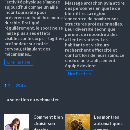
l’activité physique s’impose
Massage arcachon pyla attire
aujourd’hui comme un allié
des personnes en quête de
incontournable pour
bien-être. La région
préserver un équilibre mental
concentre de nombreuses
durable. Pratiqué
structures professionnelles.
régulièrement, le sport ne se
Leur diversité technique
limite plus à ses effets
permet de répondre à des
visibles sur le corps : il agit en
attentes variées. Les
profondeur sur notre
habitants et visiteurs
cerveau, stimulant des
recherchent efficacité et
mécanismes…
confort lors de leurs soins. Le
choix d’un établissement
Lire l'article
équipé devient…
Lire l'article
Page:
Next
1
2
…
294
»
La selection du webmaster
Comment bien
Les montres
choisir son
automatiques
dossier
comme