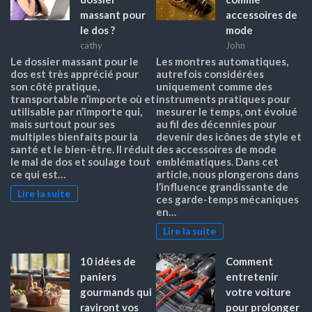
massant pour
accessoires de
le dos ?
mode
cathy
John
Le dossier massant pour le
Les montres automatiques,
dos est très apprécié pour
autrefois considérées
son côté pratique,
uniquement comme des
transportable n’importe où et
instruments pratiques pour
utilisable par n’importe qui,
mesurer le temps, ont évolué
mais surtout pour ses
au fil des décennies pour
multiples bienfaits pour la
devenir des icônes de style et
santé et le bien-être. Il réduit
des accessoires de mode
le mal de dos et soulage tout
emblématiques. Dans cet
ce qui est…
article, nous plongerons dans
l’influence grandissante de
Lire la suite
ces garde-temps mécaniques
en…
Lire la suite
10 idées de
Comment
paniers
entretenir
gourmands qui
votre voiture
raviront vos
pour prolonger