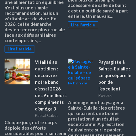
une alimentation équilibrée
accessoire de salle de bain :
n’est plus une simple
c’est un outil de santé à part
recommandation, mais un
entière. Un mauvais…
véritable art de vivre. En
2026, cette démarche
Lire l'article
devient encore plus cruciale
face aux défis sanitaires
contemporains,…
Lire l'article
Vitalité au
Paysagiste à
quotidien :
Sainte-Eulalie :
découvrez
ce qui sépare le
notre banc
bon de
d’essai 2026
l’excellent
des 9 meilleurs
Povoski
compléments
Aménagement paysager à
Sainte-Eulalie : les critères
d’oméga 3
qui séparent une bonne
Pascal Cabus
prestation d’un résultat
Chaque jour, notre corps
exceptionnel À prestation
déploie des efforts
équivalente sur le papier,
considérables pour maintenir
deux paysagistes peuvent