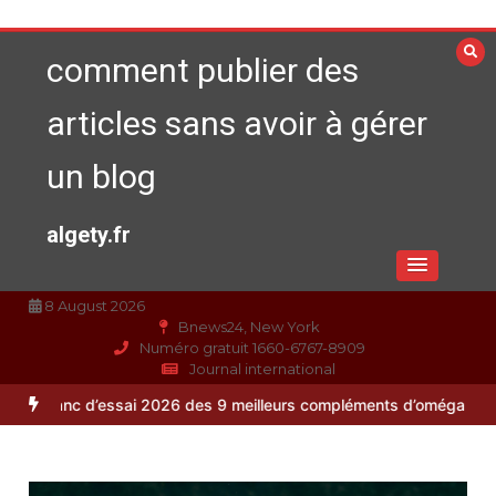
Aller
au
comment publier des
contenu
articles sans avoir à gérer
un blog
algety.fr
8 August 2026
Bnews24, New York
Numéro gratuit 1660-6767-8909
Journal international
ai 2026 des 9 meilleurs compléments d’oméga 3
Alimentation équilib