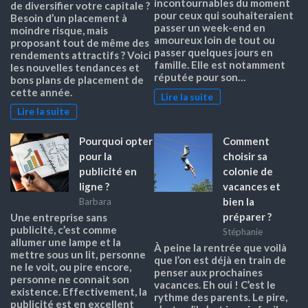
incontournables du moment
de diversifier votre capitale ?
pour ceux qui souhaiteraient
Besoin d’un placement à
passer un week-end en
moindre risque, mais
amoureux loin de tout ou
proposant tout de même des
passer quelques jours en
rendements attractifs ? Voici
famille. Elle est notamment
les nouvelles tendances et
réputée pour son…
bons plans de placement de
cette année.
Lire la suite
Lire la suite
Pourquoi opter
Comment
pour la
choisir sa
publicité en
colonie de
ligne ?
vacances et
bien la
Barbara
préparer ?
Une entreprise sans
publicité, c’est comme
Stéphanie
allumer une lampe et la
À peine la rentrée que voilà
mettre sous un lit, personne
que l’on est déjà en train de
ne le voit, ou pire encore,
penser aux prochaines
personne ne connait son
vacances. Eh oui ! C’est le
existence. Effectivement, la
rythme des parents. Le pire,
publicité est en excellent