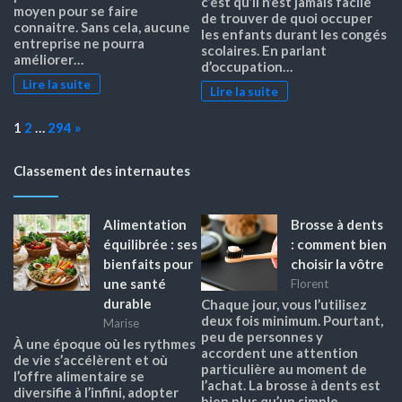
c’est qu’il n’est jamais facile
moyen pour se faire
de trouver de quoi occuper
connaitre. Sans cela, aucune
les enfants durant les congés
entreprise ne pourra
scolaires. En parlant
améliorer…
d’occupation…
Lire la suite
Lire la suite
Page:
Next
1
2
…
294
»
Classement des internautes
Alimentation
Brosse à dents
équilibrée : ses
: comment bien
bienfaits pour
choisir la vôtre
une santé
Florent
durable
Chaque jour, vous l’utilisez
deux fois minimum. Pourtant,
Marise
peu de personnes y
À une époque où les rythmes
accordent une attention
de vie s’accélèrent et où
particulière au moment de
l’offre alimentaire se
l’achat. La brosse à dents est
diversifie à l’infini, adopter
bien plus qu’un simple