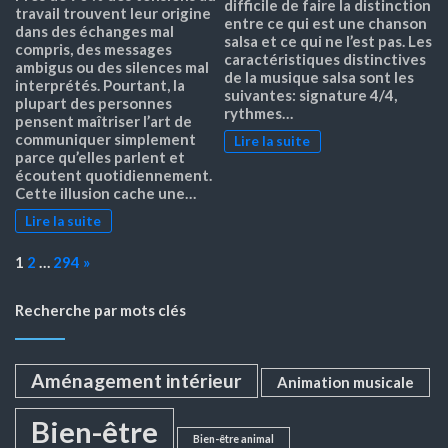
difficile de faire la distinction
travail trouvent leur origine
entre ce qui est une chanson
dans des échanges mal
salsa et ce qui ne l’est pas. Les
compris, des messages
caractéristiques distinctives
ambigus ou des silences mal
de la musique salsa sont les
interprétés. Pourtant, la
suivantes: signature 4/4,
plupart des personnes
rythmes…
pensent maîtriser l’art de
communiquer simplement
Lire la suite
parce qu’elles parlent et
écoutent quotidiennement.
Cette illusion cache une…
Lire la suite
Page:
Next
1
2
…
294
»
Recherche par mots clés
Aménagement intérieur
Animation musicale
Bien-être
Bien-être animal