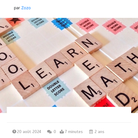
par
Zozo
20 août 2024
0
7 minutes
2 ans