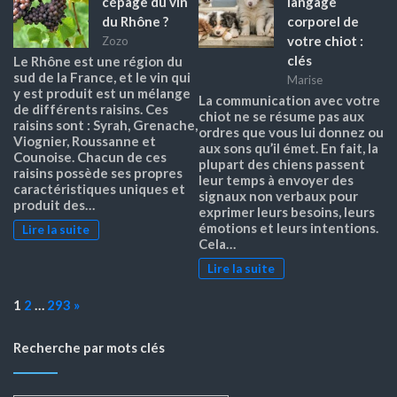
cépage du vin
langage
du Rhône ?
corporel de
votre chiot :
Zozo
clés
Le Rhône est une région du
sud de la France, et le vin qui
Marise
y est produit est un mélange
La communication avec votre
de différents raisins. Ces
chiot ne se résume pas aux
raisins sont : Syrah, Grenache,
ordres que vous lui donnez ou
Viognier, Roussanne et
aux sons qu’il émet. En fait, la
Counoise. Chacun de ces
plupart des chiens passent
raisins possède ses propres
leur temps à envoyer des
caractéristiques uniques et
signaux non verbaux pour
produit des…
exprimer leurs besoins, leurs
émotions et leurs intentions.
Lire la suite
Cela…
Lire la suite
Page:
Next
1
2
…
293
»
Recherche par mots clés