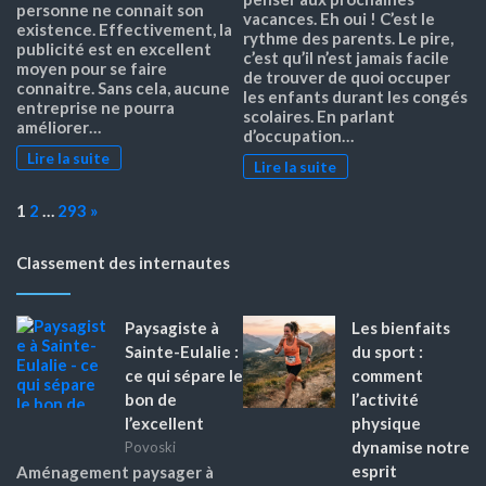
personne ne connait son
vacances. Eh oui ! C’est le
existence. Effectivement, la
rythme des parents. Le pire,
publicité est en excellent
c’est qu’il n’est jamais facile
moyen pour se faire
de trouver de quoi occuper
connaitre. Sans cela, aucune
les enfants durant les congés
entreprise ne pourra
scolaires. En parlant
améliorer…
d’occupation…
Lire la suite
Lire la suite
Page:
Next
1
2
…
293
»
Classement des internautes
Paysagiste à
Les bienfaits
Sainte-Eulalie :
du sport :
ce qui sépare le
comment
bon de
l’activité
l’excellent
physique
dynamise notre
Povoski
esprit
Aménagement paysager à