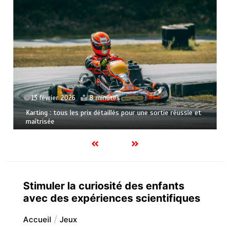
2 octobre 2025
9 min
Renforcez votre esprit d’éq
minutes
d’évasion immersif
étaillés pour une sortie réussie et
Stimuler la curiosité des enfants
avec des expériences scientifiques
Accueil
Jeux