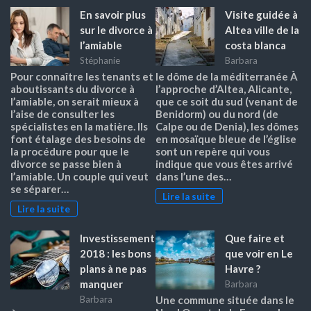
En savoir plus
Visite guidée à
sur le divorce à
Altea ville de la
l’amiable
costa blanca
Stéphanie
Barbara
Pour connaître les tenants et
le dôme de la méditerranée À
aboutissants du divorce à
l’approche d’Altea, Alicante,
l’amiable, on serait mieux à
que ce soit du sud (venant de
l’aise de consulter les
Benidorm) ou du nord (de
spécialistes en la matière. Ils
Calpe ou de Denia), les dômes
font étalage des besoins de
en mosaïque bleue de l’église
la procédure pour que le
sont un repère qui vous
divorce se passe bien à
indique que vous êtes arrivé
l’amiable. Un couple qui veut
dans l’une des…
se séparer…
Lire la suite
Lire la suite
Investissement
Que faire et
2018 : les bons
que voir en Le
plans à ne pas
Havre ?
manquer
Barbara
Barbara
Une commune située dans le