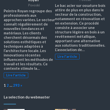
Povoski
Le bac acier sur ossature bois
attire de plus en plus dans le
Peintre Royan regroupe des
secteur de la construction,
professionnels aux
notamment en rénovation et
approches variées. Le secteur
en extension. Ce procédé
connaît régulièrement de
consiste à associer une
nouvelles tendances et
structure légère en bois à un
matériaux. Les clients
revêtement métallique,
cherchent désormais des
apportant une alternative
solutions esthétiques et
aux solutions traditionnelles.
techniques adaptées à
L’association de…
l’architecture locale. Les
innovations récentes
Lire l'article
influencent les méthodes de
travail et les résultats. Ce
contexte stimule la…
Lire l'article
Page:
Next
1
2
…
293
»
La selection du webmaster