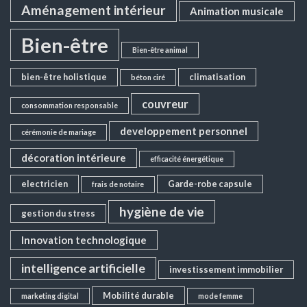
Aménagement intérieur
Animation musicale
Bien-être
Bien-être animal
bien-être holistique
climatisation
béton ciré
couvreur
consommation responsable
developpement personnel
cérémonie de mariage
décoration intérieure
efficacité énergétique
electricien
Garde-robe capsule
frais de notaire
hygiène de vie
gestion du stress
Innovation technologique
intelligence artificielle
investissement immobilier
Mobilité durable
marketing digital
mode femme