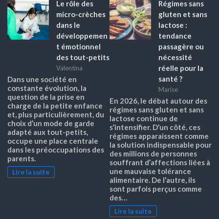
Le rôle des
Régimes sans
micro-crèches
gluten et sans
dans le
lactose :
développemen
tendance
t émotionnel
passagère ou
des tout-petits
nécessité
réelle pour la
Valentina
santé ?
Dans une société en
constante évolution, la
Marise
question de la prise en
En 2026, le débat autour des
charge de la petite enfance
régimes sans gluten et sans
et, plus particulièrement, du
lactose continue de
choix d’un mode de garde
s’intensifier. D’un côté, ces
adapté aux tout-petits,
régimes apparaissent comme
occupe une place centrale
la solution indispensable pour
dans les préoccupations des
des millions de personnes
parents.
souffrant d’affections liées à
une mauvaise tolérance
Lire la suite
alimentaire. De l’autre, ils
sont parfois perçus comme
des…
Lire la suite