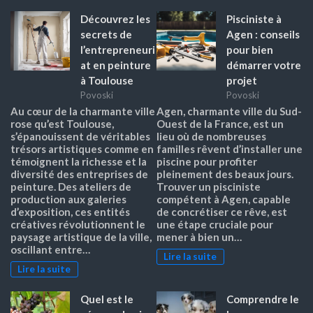
Découvrez les
Pisciniste à
secrets de
Agen : conseils
l’entrepreneuri
pour bien
at en peinture
démarrer votre
à Toulouse
projet
Povoski
Povoski
Au cœur de la charmante ville
Agen, charmante ville du Sud-
rose qu’est Toulouse,
Ouest de la France, est un
s’épanouissent de véritables
lieu où de nombreuses
trésors artistiques comme en
familles rêvent d’installer une
témoignent la richesse et la
piscine pour profiter
diversité des entreprises de
pleinement des beaux jours.
peinture. Des ateliers de
Trouver un pisciniste
production aux galeries
compétent à Agen, capable
d’exposition, ces entités
de concrétiser ce rêve, est
créatives révolutionnent le
une étape cruciale pour
paysage artistique de la ville,
mener à bien un…
oscillant entre…
Lire la suite
Lire la suite
Quel est le
Comprendre le