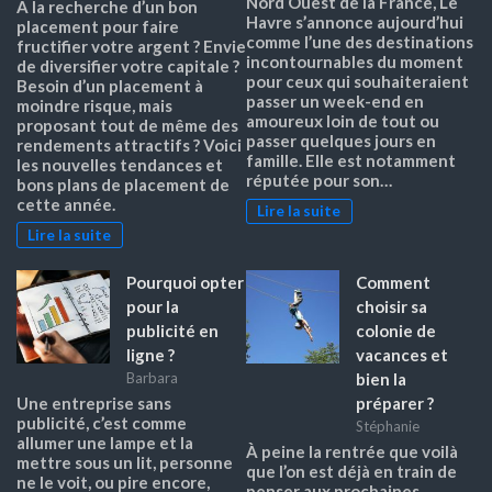
Nord Ouest de la France, Le
À la recherche d’un bon
Havre s’annonce aujourd’hui
placement pour faire
comme l’une des destinations
fructifier votre argent ? Envie
incontournables du moment
de diversifier votre capitale ?
pour ceux qui souhaiteraient
Besoin d’un placement à
passer un week-end en
moindre risque, mais
amoureux loin de tout ou
proposant tout de même des
passer quelques jours en
rendements attractifs ? Voici
famille. Elle est notamment
les nouvelles tendances et
réputée pour son…
bons plans de placement de
cette année.
Lire la suite
Lire la suite
Pourquoi opter
Comment
pour la
choisir sa
publicité en
colonie de
ligne ?
vacances et
bien la
Barbara
préparer ?
Une entreprise sans
publicité, c’est comme
Stéphanie
allumer une lampe et la
À peine la rentrée que voilà
mettre sous un lit, personne
que l’on est déjà en train de
ne le voit, ou pire encore,
penser aux prochaines