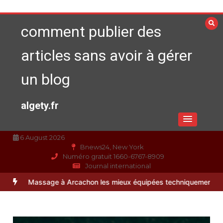
Aller
au
comment publier des
contenu
articles sans avoir à gérer
un blog
algety.fr
6 August 2026
Bnews24, New York
Numéro gratuit 1660-6767-8909
Journal international
age à Arcachon les mieux équipées techniquement ?
Paysagiste à Sa