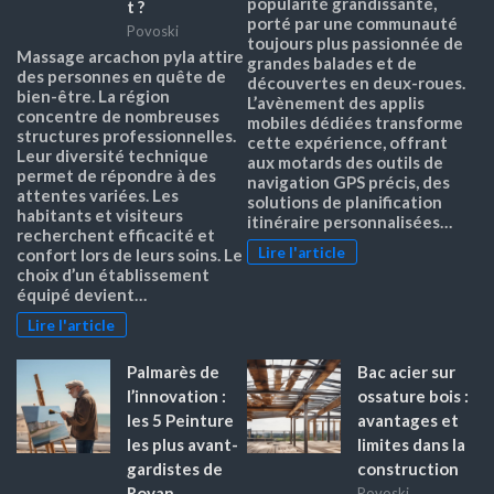
popularité grandissante,
t ?
porté par une communauté
Povoski
toujours plus passionnée de
Massage arcachon pyla attire
grandes balades et de
des personnes en quête de
découvertes en deux-roues.
bien-être. La région
L’avènement des applis
concentre de nombreuses
mobiles dédiées transforme
structures professionnelles.
cette expérience, offrant
Leur diversité technique
aux motards des outils de
permet de répondre à des
navigation GPS précis, des
attentes variées. Les
solutions de planification
habitants et visiteurs
itinéraire personnalisées…
recherchent efficacité et
Lire l'article
confort lors de leurs soins. Le
choix d’un établissement
équipé devient…
Lire l'article
Palmarès de
Bac acier sur
l’innovation :
ossature bois :
les 5 Peinture
avantages et
les plus avant-
limites dans la
gardistes de
construction
Royan
Povoski