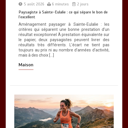
5 août 2026
6 minutes
2 jours
Paysagiste à Sainte-Eulalie : ce qui sépare le bon de
Paysagiste à Sainte-Eulalie : ce qui
l’excellent
sépare le bon de l’excellent
Aménagement paysager à Sainte-Eulalie : les
0
6 minutes
critères qui séparent une bonne prestation d’un
résultat exceptionnel À prestation équivalente sur
le papier, deux paysagistes peuvent livrer des
résultats très différents. L’écart ne tient pas
toujours au prix ni au nombre d’années d’activité,
mais à des choix […]
Maison
Les bienfaits du sport : comment
l’activité physique dynamise notre
esprit
0
10 minutes