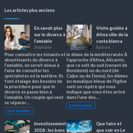
Les articles plus anciens
En savoir plus
Visite guidée à
sur le divorce à
Altea ville de la
l’amiable
costa blanca
Stéphanie
Barbara
Pour connaître les tenants et
le dôme de la méditerranée À
aboutissants du divorce à
l’approche d’Altea, Alicante,
l’amiable, on serait mieux à
que ce soit du sud (venant de
l’aise de consulter les
Benidorm) ou du nord (de
spécialistes en la matière. Ils
Calpe ou de Denia), les dômes
font étalage des besoins de
en mosaïque bleue de l’église
la procédure pour que le
sont un repère qui vous
divorce se passe bien à
indique que vous êtes arrivé
l’amiable. Un couple qui veut
dans l’une des…
se séparer…
Lire la suite
Lire la suite
Investissement
Que faire et
2018 : les bons
que voir en Le