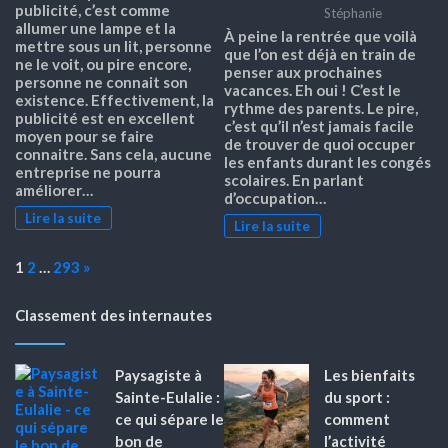
publicité, c’est comme
Stéphanie
allumer une lampe et la
À peine la rentrée que voilà
mettre sous un lit, personne
que l’on est déjà en train de
ne le voit, ou pire encore,
penser aux prochaines
personne ne connait son
vacances. Eh oui ! C’est le
existence. Effectivement, la
rythme des parents. Le pire,
publicité est en excellent
c’est qu’il n’est jamais facile
moyen pour se faire
de trouver de quoi occuper
connaitre. Sans cela, aucune
les enfants durant les congés
entreprise ne pourra
scolaires. En parlant
améliorer…
d’occupation…
Lire la suite
Lire la suite
Page:
Next
1
2
…
293
»
Classement des internautes
Paysagiste à
Les bienfaits
Sainte-Eulalie :
du sport :
ce qui sépare le
comment
bon de
l’activité