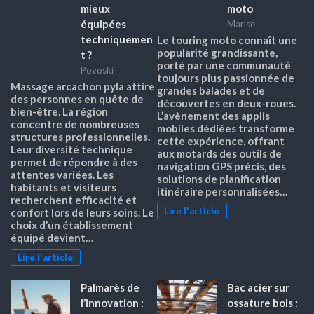
mieux
moto
équipées
Marise
techniquemen
Le touring moto connaît une
popularité grandissante,
t ?
porté par une communauté
Povoski
toujours plus passionnée de
Massage arcachon pyla attire
grandes balades et de
des personnes en quête de
découvertes en deux-roues.
bien-être. La région
L’avènement des applis
concentre de nombreuses
mobiles dédiées transforme
structures professionnelles.
cette expérience, offrant
Leur diversité technique
aux motards des outils de
permet de répondre à des
navigation GPS précis, des
attentes variées. Les
solutions de planification
habitants et visiteurs
itinéraire personnalisées…
recherchent efficacité et
Lire l'article
confort lors de leurs soins. Le
choix d’un établissement
équipé devient…
Lire l'article
Palmarès de
Bac acier sur
l’innovation :
ossature bois :