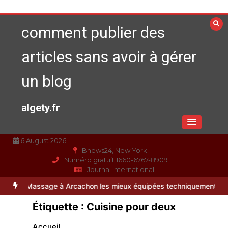
Aller
au
comment publier des
contenu
articles sans avoir à gérer
un blog
algety.fr
6 August 2026
Bnews24, New York
Numéro gratuit 1660-6767-8909
Journal international
ssage à Arcachon les mieux équipées techniquement ?
Paysagiste à
Étiquette :
Cuisine pour deux
Accueil