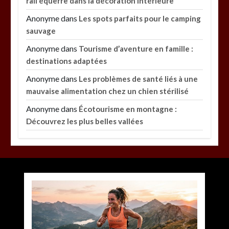
rail équerre dans la décoration intérieure
Anonyme
dans
Les spots parfaits pour le camping
sauvage
Anonyme
dans
Tourisme d’aventure en famille :
destinations adaptées
Anonyme
dans
Les problèmes de santé liés à une
mauvaise alimentation chez un chien stérilisé
Anonyme
dans
Écotourisme en montagne :
Découvrez les plus belles vallées
Paysagiste à Sainte-Eulalie : ce qui sépare le bon
de l’excellent
par
Povoski
5 août 2026
0
6 minutes
2 jours