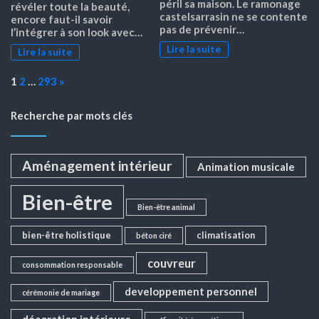
péril sa maison. Le ramonage
révéler toute la beauté,
castelsarrasin ne se contente
encore faut-il savoir
pas de prévenir…
l’intégrer à son look avec…
Lire la suite
Lire la suite
Page:
Next
1
2
…
293
»
Recherche par mots clés
Aménagement intérieur
Animation musicale
Bien-être
Bien-être animal
bien-être holistique
climatisation
béton ciré
couvreur
consommation responsable
developpement personnel
cérémonie de mariage