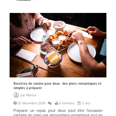
Quelles sont les entreprises de
Massage à Arcachon les mieux
équipées techniquement ?
15 minutes
Les meilleures applis mobiles pour
Recettes de cuisine pour deux : des plats romantiques et
réussir vos road trips à moto
simples à préparer
0
10 minutes
par
Marise
20 décembre 2024
6 minutes
2 ans
Préparer un repas pour deux peut être l’occasion
parfaite de créer une atmosphère romantique tout en