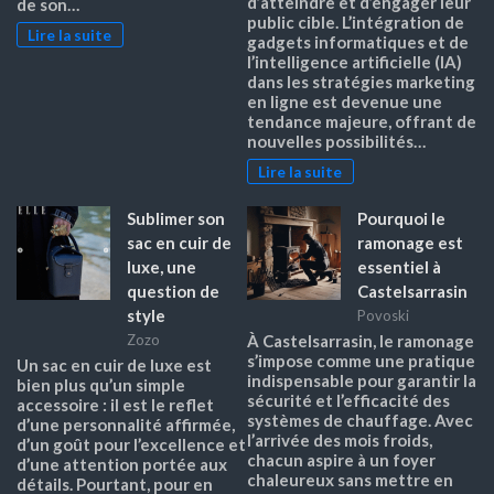
d’atteindre et d’engager leur
de son…
public cible. L’intégration de
Lire la suite
gadgets informatiques et de
l’intelligence artificielle (IA)
dans les stratégies marketing
en ligne est devenue une
tendance majeure, offrant de
nouvelles possibilités…
Lire la suite
Sublimer son
Pourquoi le
sac en cuir de
ramonage est
luxe, une
essentiel à
question de
Castelsarrasin
style
Povoski
Zozo
À Castelsarrasin, le ramonage
s’impose comme une pratique
Un sac en cuir de luxe est
indispensable pour garantir la
bien plus qu’un simple
sécurité et l’efficacité des
accessoire : il est le reflet
systèmes de chauffage. Avec
d’une personnalité affirmée,
l’arrivée des mois froids,
d’un goût pour l’excellence et
chacun aspire à un foyer
d’une attention portée aux
chaleureux sans mettre en
détails. Pourtant, pour en