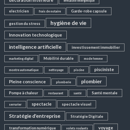
décoration intérieure
efficacité énergétique
electricien
Garde-robe capsule
frais de notaire
hygiène de vie
gestion du stress
Innovation technologique
intelligence artificielle
investissement immobilier
Mobilité durable
marketing digital
mode femme
pisciniste
montre automatique
nettoyage
piscine
plombier
Pleine conscience
plomberie
Pompe à chaleur
Santé mentale
restaurant
santé
spectacle
spectacle visuel
serrurier
Stratégie d'entreprise
Stratégie Digitale
voyage
transformation numérique
volets roulants