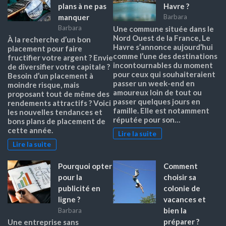
plans à ne pas
Havre ?
manquer
Barbara
Barbara
Une commune située dans le
Nord Ouest de la France, Le
À la recherche d’un bon
Havre s’annonce aujourd’hui
placement pour faire
comme l’une des destinations
fructifier votre argent ? Envie
incontournables du moment
de diversifier votre capitale ?
pour ceux qui souhaiteraient
Besoin d’un placement à
passer un week-end en
moindre risque, mais
amoureux loin de tout ou
proposant tout de même des
passer quelques jours en
rendements attractifs ? Voici
famille. Elle est notamment
les nouvelles tendances et
réputée pour son…
bons plans de placement de
cette année.
Lire la suite
Lire la suite
Pourquoi opter
Comment
pour la
choisir sa
publicité en
colonie de
ligne ?
vacances et
bien la
Barbara
préparer ?
Une entreprise sans