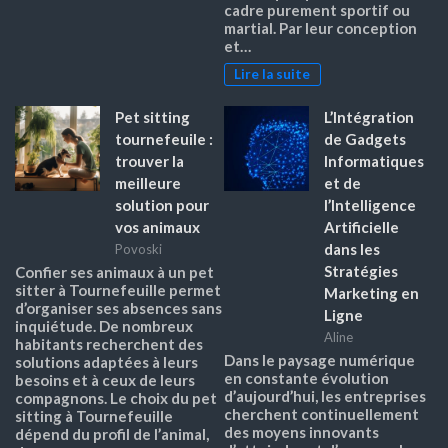
cadre purement sportif ou
martial. Par leur conception
et…
Lire la suite
Pet sitting
L’Intégration
tournefeuile :
de Gadgets
trouver la
Informatiques
meilleure
et de
solution pour
l’Intelligence
vos animaux
Artificielle
dans les
Povoski
Stratégies
Confier ses animaux à un pet
sitter à Tournefeuille permet
Marketing en
d’organiser ses absences sans
Ligne
inquiétude. De nombreux
Aline
habitants recherchent des
Dans le paysage numérique
solutions adaptées à leurs
en constante évolution
besoins et à ceux de leurs
d’aujourd’hui, les entreprises
compagnons. Le choix du pet
cherchent continuellement
sitting à Tournefeuille
des moyens innovants
dépend du profil de l’animal,