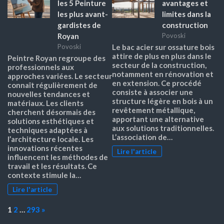
les 5 Peinture
avantages et
les plus avant-
limites dans la
gardistes de
construction
Royan
Povoski
Povoski
Le bac acier sur ossature bois
attire de plus en plus dans le
Peintre Royan regroupe des
secteur de la construction,
professionnels aux
notamment en rénovation et
approches variées. Le secteur
en extension. Ce procédé
connaît régulièrement de
consiste à associer une
nouvelles tendances et
structure légère en bois à un
matériaux. Les clients
revêtement métallique,
cherchent désormais des
apportant une alternative
solutions esthétiques et
aux solutions traditionnelles.
techniques adaptées à
L’association de…
l’architecture locale. Les
innovations récentes
Lire l'article
influencent les méthodes de
travail et les résultats. Ce
contexte stimule la…
Lire l'article
Page:
Next
1
2
…
293
»