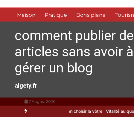
Aller
au
Maison
Pratique
Bons plans
Touris
contenu
comment publier de
articles sans avoir à
gérer un blog
algety.fr
7 August 2026
ts : comment bien choisir la vôtre
Vitalité au quotidien : découvr