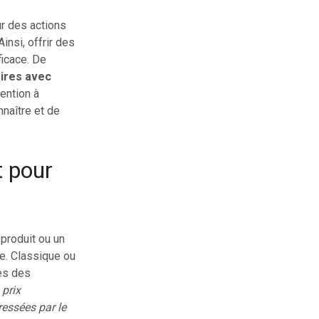
r des actions
insi, offrir des
ficace. De
aires avec
tention à
nnaître et de
t pour
 produit ou un
le. Classique ou
tes des
 prix
ressées par le