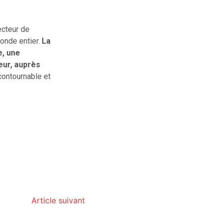
ecteur de
onde entier.
La
e, une
eur, auprès
contournable et
Article suivant