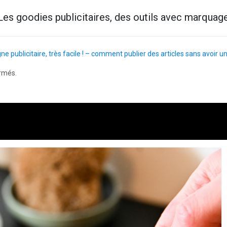
Les goodies publicitaires, des outils avec marquag
e publicitaire, très facile ! – comment publier des articles sans avoir un
rmés.
ulalie : ce qui sépare le bon de l’excellent
ki
5 août 2026
6 minutes
3 jours