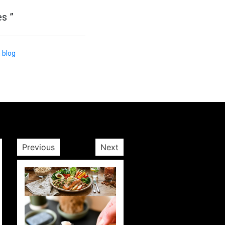
es
”
 blog
Previous
Next