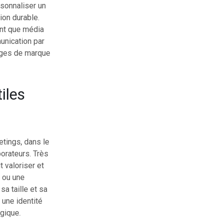
rsonnaliser un
ion durable.
ant que média
unication par
mages de marque
iles
tings, dans le
borateurs. Très
t valoriser et
, ou une
a taille et sa
 une identité
ogique.