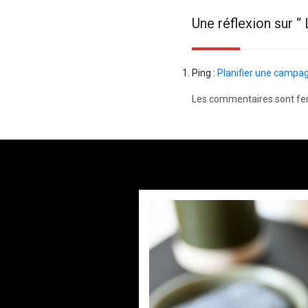
Une réflexion sur “
Ping :
Planifier une campagn
Les commentaires sont fe
Paysagiste à Sainte-E
par
Povos