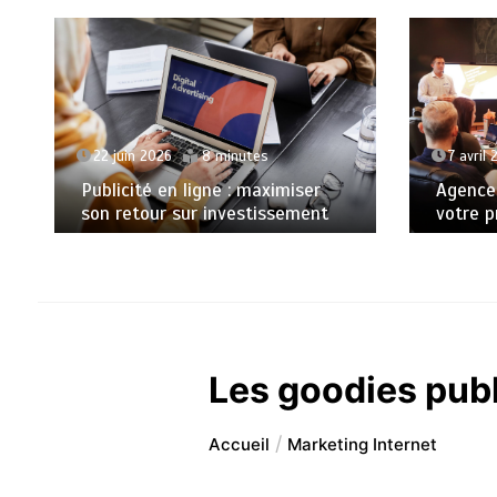
 2026
8 minutes
7 avril 2026
7 minutes
é en ligne : maximiser
Agence digitale full-serv
our sur investissement
votre présence en ligne
Les goodies publ
Accueil
Marketing Internet