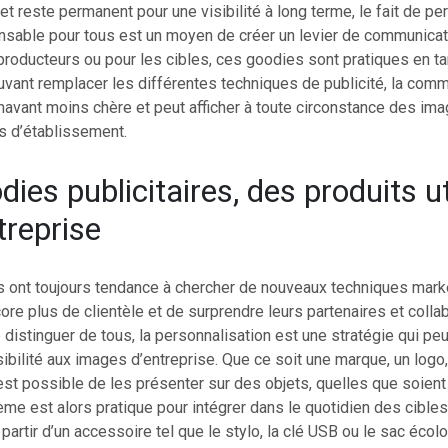
 et reste permanent pour une visibilité à long terme, le fait de pe
nsable pour tous est un moyen de créer un levier de communicat
 producteurs ou pour les cibles, ces goodies sont pratiques en t
ouvant remplacer les différentes techniques de publicité, la comm
énavant moins chère et peut afficher à toute circonstance des i
s d’établissement.
ies publicitaires, des produits ut
treprise
s ont toujours tendance à chercher de nouveaux techniques marke
ncore plus de clientèle et de surprendre leurs partenaires et colla
e distinguer de tous, la personnalisation est une stratégie qui peu
sibilité aux images d’entreprise. Que ce soit une marque, un logo
est possible de les présenter sur des objets, quelles que soient s
ème est alors pratique pour intégrer dans le quotidien des cibles
partir d’un accessoire tel que le stylo, la clé USB ou le sac écol