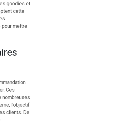
les goodies et
optent cette
des
e pour mettre
aires
commandation
er. Ces
de nombreuses
rne, l’objectif
des clients. De
s